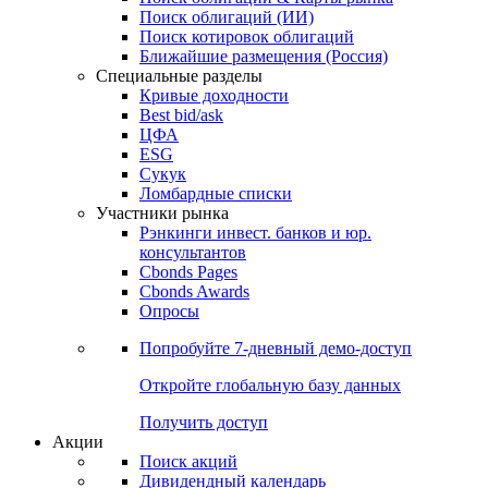
Облигации
Поиски
Поиск облигаций & Карты рынка
Поиск облигаций (ИИ)
Поиск котировок облигаций
Ближайшие размещения (Россия)
Специальные разделы
Кривые доходности
Best bid/ask
ЦФА
ESG
Сукук
Ломбардные списки
Участники рынка
Рэнкинги инвест. банков и юр.
консультантов
Cbonds Pages
Cbonds Awards
Опросы
Попробуйте
7-дневный
демо-доступ
Откройте глобальную базу данных