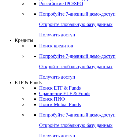
Получить доступ
Акции
Поиск акций
Дивидендный календарь
Российские IPO/SPO
Попробуйте
7-дневный
демо-доступ
Откройте глобальную базу данных
Получить доступ
Кредиты
Поиск кредитов
Попробуйте
7-дневный
демо-доступ
Откройте глобальную базу данных
Получить доступ
ETF & Funds
Поиск ETF & Funds
Сравнение ETF & Funds
Поиск ПИФ
Поиск Mutual Funds
Попробуйте
7-дневный
демо-доступ