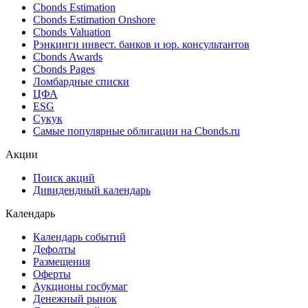
Поиск облигаций (ИИ)
Ближайшие размещения (Россия)
Поиск котировок облигаций
Best bid/ask
Cbonds Estimation
Cbonds Estimation Onshore
Cbonds Valuation
Рэнкинги инвест. банков и юр. консультантов
Cbonds Awards
Cbonds Pages
Ломбардные списки
ЦФА
ESG
Сукук
Самые популярные облигации на Cbonds.ru
Акции
Поиск акций
Дивидендный календарь
Календарь
Календарь событий
Дефолты