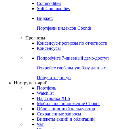
Commodities
Золото
Нефть
Бензин
Commodities
Soft Commodities
Виджет:
Портфели индексов Cbonds
Прогнозы
Консенсус-прогнозы по отчетности
Консенсусы
Попробуйте
7-дневный
демо-доступ
Откройте глобальную базу данных
Получить доступ
Инструментарий
Портфель
Watchlist
Надстройка XLS
Мобильное приложение Cbonds
Облигационный калькулятор