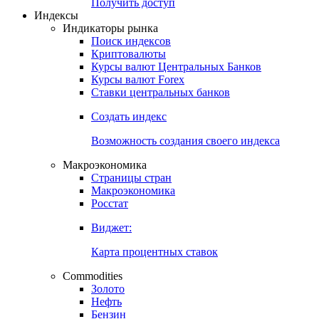
Попробуйте
7-дневный
демо-доступ
Откройте глобальную базу данных
Получить доступ
Индексы
Индикаторы рынка
Поиск индексов
Криптовалюты
Курсы валют Центральных Банков
Курсы валют Forex
Ставки центральных банков
Создать индекс
Возможность создания своего индекса
Макроэкономика
Страницы стран
Макроэкономика
Росстат
Виджет:
Карта процентных ставок