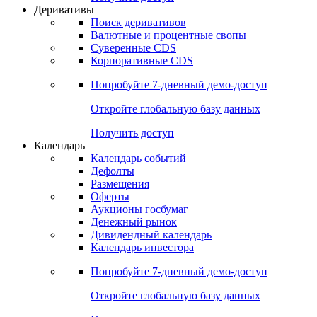
Откройте глобальную базу данных
Получить доступ
Деривативы
Поиск деривативов
Валютные и процентные свопы
Суверенные CDS
Корпоративные CDS
Попробуйте
7-дневный
демо-доступ
Откройте глобальную базу данных
Получить доступ
Календарь
Календарь событий
Дефолты
Размещения
Оферты
Аукционы госбумаг
Денежный рынок
Дивидендный календарь
Календарь инвестора