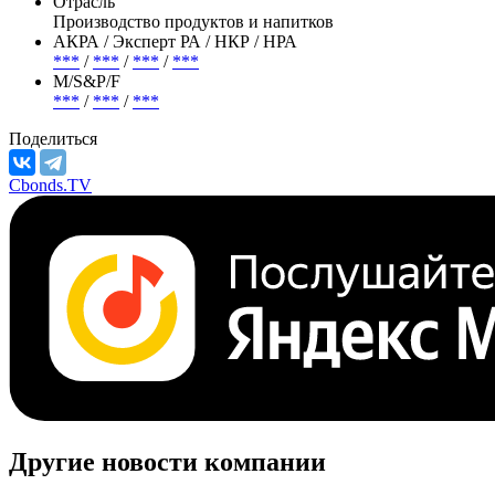
ПАО "Инарктика"
Страна регистрации
Россия
Отрасль
Производство продуктов и напитков
АКРА / Эксперт РА / НКР / НРА
***
/
***
/
***
/
***
М/S&P/F
***
/
***
/
***
Поделиться
Cbonds.TV