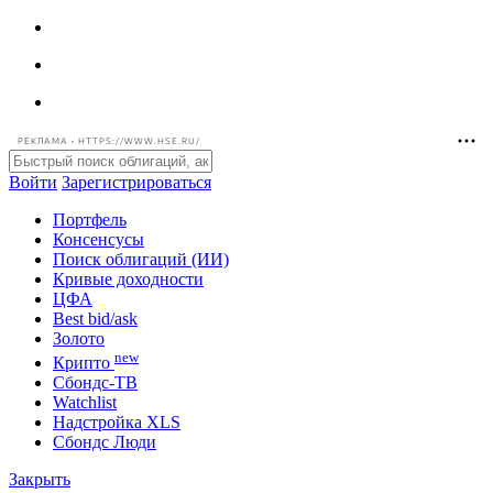
РЕКЛАМА • HTTPS://WWW.HSE.RU/
Войти
Зарегистрироваться
Портфель
Консенсусы
Поиск облигаций (ИИ)
Кривые доходности
ЦФА
Best bid/ask
Золото
new
Крипто
Сбондс-ТВ
Watchlist