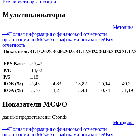
Все новости организации
Мультипликаторы
Методика
new
Полная информация о финансовой отчетности
организации по МСФО с графиками показателей
Вся
отчетность
Показатель
31.12.2025
30.06.2025
31.12.2024
30.06.2024
31.12.
EPS Basic
-25,47
P/E
-13,02
P/S
1,18
ROE (%)
-5,43
4,83
18,82
15,14
46,2
ROA (%)
-3,76
3,2
13,43
10,74
31,19
Показатели МСФО
данные предоставлены Cbonds
Методика
new
Полная информация о финансовой отчетности
организации по МСФО с графиками показателей
Вся