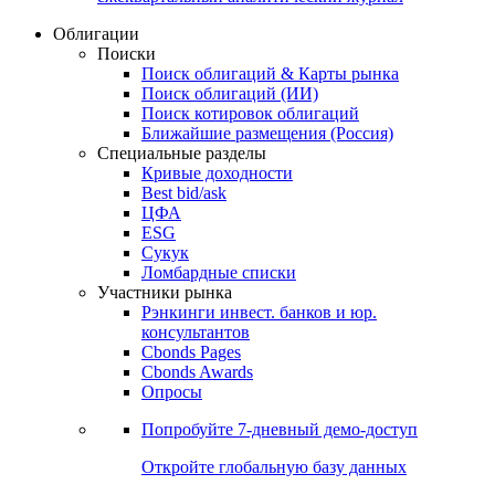
Облигации
Поиски
Поиск облигаций & Карты рынка
Поиск облигаций (ИИ)
Поиск котировок облигаций
Ближайшие размещения (Россия)
Специальные разделы
Кривые доходности
Best bid/ask
ЦФА
ESG
Сукук
Ломбардные списки
Участники рынка
Рэнкинги инвест. банков и юр.
консультантов
Cbonds Pages
Cbonds Awards
Опросы
Попробуйте
7-дневный
демо-доступ
Откройте глобальную базу данных