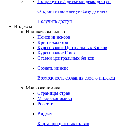
Попробуйте
7-дневный
демо-доступ
Откройте глобальную базу данных
Получить доступ
Индексы
Индикаторы рынка
Поиск индексов
Криптовалюты
Курсы валют Центральных Банков
Курсы валют Forex
Ставки центральных банков
Создать индекс
Возможность создания своего индекса
Макроэкономика
Страницы стран
Макроэкономика
Росстат
Виджет:
Карта процентных ставок