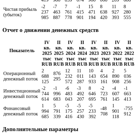
-2
-7
7
-1
15
8
11
8
Чистая прибыль
237
463
761
415
471
638
927
280
(убыток)
985
887
778
901
194
420
393
555
Отчет о движении денежных средств
IV
II
IV
II
IV
II
IV
II
кв.
кв.
кв.
кв.
кв.
кв.
кв.
кв.
Показатель
2025
2025
2024
2024
2023
2023
2022
2022
тыс
тыс
тыс
тыс
тыс
тыс
тыс
тыс
RUB
RUB
RUB
RUB
RUB
RUB
RUB
RUB
2
12
11
10
4
2
5
Операционный
876
688
232
011
143
654
890
036
денежный поток
295
125
572
287
933
161
908
256
-2
-1
-6
-3
8
-2
-4
-1
Инвестиционный
744
996
483
492
646
723
607
663
денежный поток
614
683
043
207
695
761
145
413
1
5
-5
-5
-5
1
Финансовый
-48
-755
994
791
175
257
233
901
денежный поток
708
912
685
339
416
430
392
118
Дополнительные параметры