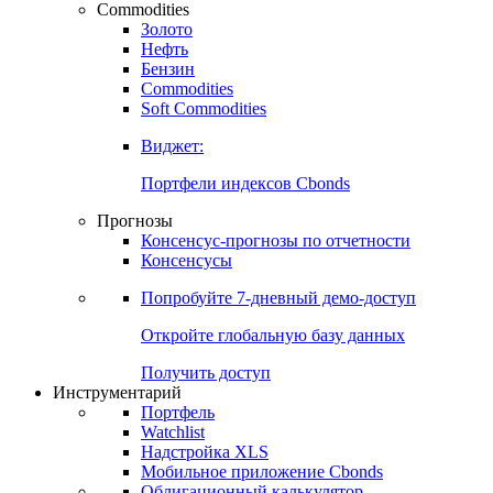
Commodities
Золото
Нефть
Бензин
Commodities
Soft Commodities
Виджет:
Портфели индексов Cbonds
Прогнозы
Консенсус-прогнозы по отчетности
Консенсусы
Попробуйте
7-дневный
демо-доступ
Откройте глобальную базу данных
Получить доступ
Инструментарий
Портфель
Watchlist
Надстройка XLS
Мобильное приложение Cbonds
Облигационный калькулятор