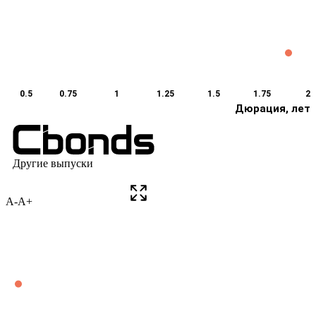
A-
A+