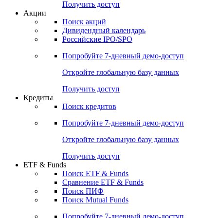
Получить доступ
Акции
Поиск акций
Дивидендный календарь
Российские IPO/SPO
Попробуйте
7-дневный
демо-доступ
Откройте глобальную базу данных
Получить доступ
Кредиты
Поиск кредитов
Попробуйте
7-дневный
демо-доступ
Откройте глобальную базу данных
Получить доступ
ETF & Funds
Поиск ETF & Funds
Сравнение ETF & Funds
Поиск ПИФ
Поиск Mutual Funds
Попробуйте
7-дневный
демо-доступ