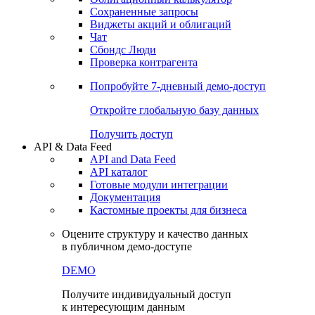
Сохраненные запросы
Виджеты акций и облигаций
Чат
Сбондс Люди
Проверка контрагента
Попробуйте
7-дневный
демо-доступ
Откройте глобальную базу данных
Получить доступ
API & Data Feed
API and Data Feed
API каталог
Готовые модули интеграции
Документация
Кастомные проекты для бизнеса
Оцените структуру и качество данных
в публичном демо-доступе
DEMO
Получите индивидуальный доступ
к интересующим данным