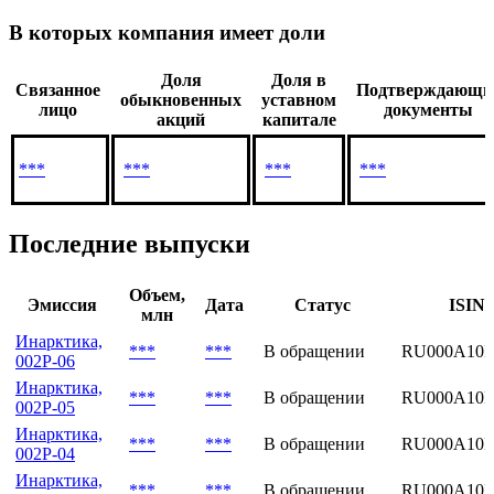
В которых компания имеет доли
Доля
Доля в
Связанное
Подтверждающи
обыкновенных
уставном
лицо
документы
акций
капитале
***
***
***
***
Последние выпуски
Объем,
Эмиссия
Дата
Статус
ISIN
млн
Инарктика,
***
***
В обращении
RU000A10F
002Р-06
Инарктика,
***
***
В обращении
RU000A10
002Р-05
Инарктика,
***
***
В обращении
RU000A10
002Р-04
Инарктика,
***
***
В обращении
RU000A10