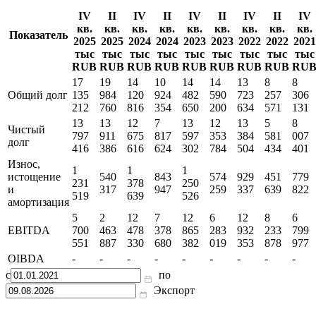
IV
II
IV
II
IV
II
IV
II
IV
кв.
кв.
кв.
кв.
кв.
кв.
кв.
кв.
кв.
Показатель
2025
2025
2024
2024
2023
2023
2022
2022
2021
тыс
тыс
тыс
тыс
тыс
тыс
тыс
тыс
тыс
RUB
RUB
RUB
RUB
RUB
RUB
RUB
RUB
RU
17
19
14
10
14
14
13
8
8
Общий долг
135
984
120
924
482
590
723
257
306
212
760
816
354
650
200
634
571
131
13
13
12
7
13
12
13
5
8
Чистый
797
911
675
817
597
353
384
581
007
долг
416
386
616
624
302
784
504
434
401
Износ,
1
1
1
истощение
540
843
574
929
451
779
231
378
250
и
317
947
259
337
639
822
519
639
526
амортизация
5
2
12
7
12
6
12
8
6
EBITDA
700
463
478
378
865
283
932
233
799
551
887
330
680
382
019
353
878
977
OIBDA
-
-
-
-
-
-
-
-
-
с
по
Экспорт