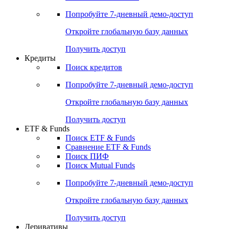
Акции
Поиск акций
Дивидендный календарь
Российские IPO/SPO
Попробуйте
7-дневный
демо-доступ
Откройте глобальную базу данных
Получить доступ
Кредиты
Поиск кредитов
Попробуйте
7-дневный
демо-доступ
Откройте глобальную базу данных
Получить доступ
ETF & Funds
Поиск ETF & Funds
Сравнение ETF & Funds
Поиск ПИФ
Поиск Mutual Funds
Попробуйте
7-дневный
демо-доступ