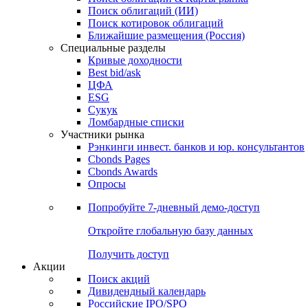
Облигации
Поиски
Поиск облигаций & Карты рынка
Поиск облигаций (ИИ)
Поиск котировок облигаций
Ближайшие размещения (Россия)
Специальные разделы
Кривые доходности
Best bid/ask
ЦФА
ESG
Сукук
Ломбардные списки
Участники рынка
Рэнкинги инвест. банков и юр. консультантов
Cbonds Pages
Cbonds Awards
Опросы
Попробуйте
7-дневный
демо-доступ
Откройте глобальную базу данных
Получить доступ