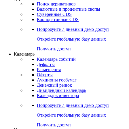
Откройте глобальную базу данных
Получить доступ
Деривативы
Поиск деривативов
Валютные и процентные свопы
Суверенные CDS
Корпоративные CDS
Попробуйте
7-дневный
демо-доступ
Откройте глобальную базу данных
Получить доступ
Календарь
Календарь событий
Дефолты
Размещения
Оферты
Аукционы госбумаг
Денежный рынок
Дивидендный календарь
Календарь инвестора
Попробуйте
7-дневный
демо-доступ