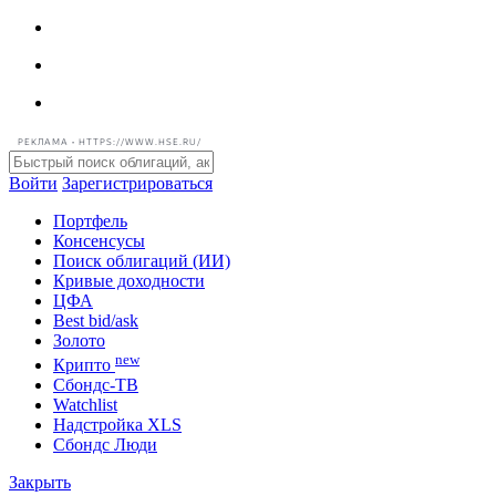
РЕКЛАМА • HTTPS://WWW.HSE.RU/
Войти
Зарегистрироваться
Портфель
Консенсусы
Поиск облигаций (ИИ)
Кривые доходности
ЦФА
Best bid/ask
Золото
new
Крипто
Сбондс-ТВ
Watchlist
Надстройка XLS