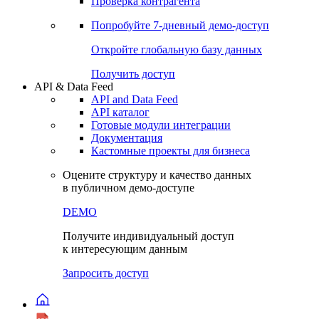
Виджеты акций и облигаций
Чат
Сбондс Люди
Проверка контрагента
Попробуйте
7-дневный
демо-доступ
Откройте глобальную базу данных
Получить доступ
API & Data Feed
API and Data Feed
API каталог
Готовые модули интеграции
Документация
Кастомные проекты для бизнеса
Оцените структуру и качество данных
в публичном демо-доступе
DEMO
Получите индивидуальный доступ
к интересующим данным
Запросить доступ