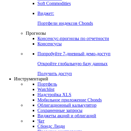
Золото
Нефть
Бензин
Commodities
Soft Commodities
Виджет:
Портфели индексов Cbonds
Прогнозы
Консенсус-прогнозы по отчетности
Консенсусы
Попробуйте
7-дневный
демо-доступ
Откройте глобальную базу данных
Получить доступ
Инструментарий
Портфель
Watchlist
Надстройка XLS
Мобильное приложение Cbonds
Облигационный калькулятор
Сохраненные запросы