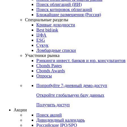
Облигации
Поиски
Поиск облигаций & Карты рынка
Поиск облигаций (ИИ)
Поиск котировок облигаций
Ближайшие размещения (Россия)
Специальные разделы
Кривые доходности
Best bid/ask
ЦФА
ESG
Сукук
Ломбардные списки
Участники рынка
Рэнкинги инвест. банков и юр. консультантов
Cbonds Pages
Cbonds Awards
Опросы
Попробуйте
7-дневный
демо-доступ
Откройте глобальную базу данных
Получить доступ