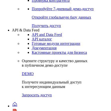
Виджеты акций и облигаций
Чат
Сбондс Люди
Проверка контрагента
Попробуйте
7-дневный
демо-доступ
Откройте глобальную базу данных
Получить доступ
API & Data Feed
API and Data Feed
API каталог
Готовые модули интеграции
Документация
Кастомные проекты для бизнеса
Оцените структуру и качество данных
в публичном демо-доступе
DEMO
Получите индивидуальный доступ
к интересующим данным
Запросить доступ