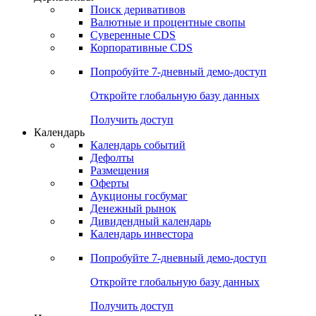
Откройте глобальную базу данных
Получить доступ
Деривативы
Поиск деривативов
Валютные и процентные свопы
Суверенные CDS
Корпоративные CDS
Попробуйте
7-дневный
демо-доступ
Откройте глобальную базу данных
Получить доступ
Календарь
Календарь событий
Дефолты
Размещения
Оферты
Аукционы госбумаг
Денежный рынок
Дивидендный календарь
Календарь инвестора
Попробуйте
7-дневный
демо-доступ