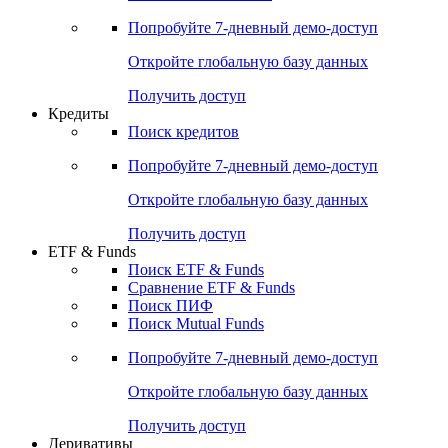
Акции
Поиск акций
Дивидендный календарь
Российские IPO/SPO
Попробуйте
7-дневный
демо-доступ
Откройте глобальную базу данных
Получить доступ
Кредиты
Поиск кредитов
Попробуйте
7-дневный
демо-доступ
Откройте глобальную базу данных
Получить доступ
ETF & Funds
Поиск ETF & Funds
Сравнение ETF & Funds
Поиск ПИФ
Поиск Mutual Funds
Попробуйте
7-дневный
демо-доступ