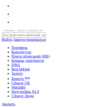
РЕКЛАМА • CBONDS-CONGRESS.RU
Войти
Зарегистрироваться
Портфель
Консенсусы
Поиск облигаций (ИИ)
Кривые доходности
ЦФА
Best bid/ask
Золото
new
Крипто
Сбондс-ТВ
Watchlist
Надстройка XLS