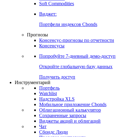
Золото
Нефть
Бензин
Commodities
Soft Commodities
Виджет:
Портфели индексов Cbonds
Прогнозы
Консенсус-прогнозы по отчетности
Консенсусы
Попробуйте
7-дневный
демо-доступ
Откройте глобальную базу данных
Получить доступ
Инструментарий
Портфель
Watchlist
Надстройка XLS
Мобильное приложение Cbonds
Облигационный калькулятор
Сохраненные запросы