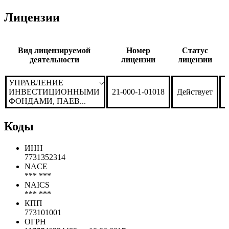
Лицензии
Вид лицензируемой
Номер
Статус
деятельности
лицензии
лицензии
УПРАВЛЕНИЕ
ИНВЕСТИЦИОННЫМИ
21-000-1-01018
Действует
1
ФОНДАМИ, ПАЕВ...
Коды
ИНН
7731352314
NACE
*** ***
NAICS
*** ***
КПП
773101001
ОГРН