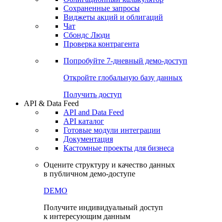
Сохраненные запросы
Виджеты акций и облигаций
Чат
Сбондс Люди
Проверка контрагента
Попробуйте
7-дневный
демо-доступ
Откройте глобальную базу данных
Получить доступ
API & Data Feed
API and Data Feed
API каталог
Готовые модули интеграции
Документация
Кастомные проекты для бизнеса
Оцените структуру и качество данных
в публичном демо-доступе
DEMO
Получите индивидуальный доступ
к интересующим данным