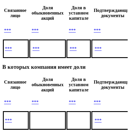
Доля
Доля в
Связанное
Подтверждающи
обыкновенных
уставном
лицо
документы
акций
капитале
***
***
***
***
***
***
***
***
В которых компания имеет доли
Доля
Доля в
Связанное
Подтверждающи
обыкновенных
уставном
лицо
документы
акций
капитале
***
***
***
***
***
***