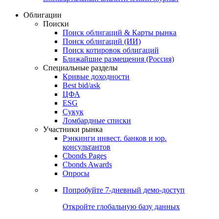
Облигации
Поиски
Поиск облигаций & Карты рынка
Поиск облигаций (ИИ)
Поиск котировок облигаций
Ближайшие размещения (Россия)
Специальные разделы
Кривые доходности
Best bid/ask
ЦФА
ESG
Сукук
Ломбардные списки
Участники рынка
Рэнкинги инвест. банков и юр.
консультантов
Cbonds Pages
Cbonds Awards
Опросы
Попробуйте
7-дневный
демо-доступ
Откройте глобальную базу данных