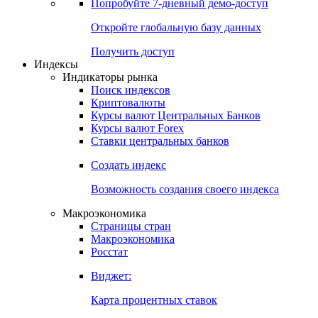
Попробуйте
7-дневный
демо-доступ
Откройте глобальную базу данных
Получить доступ
Индексы
Индикаторы рынка
Поиск индексов
Криптовалюты
Курсы валют Центральных Банков
Курсы валют Forex
Ставки центральных банков
Создать индекс
Возможность создания своего индекса
Макроэкономика
Страницы стран
Макроэкономика
Росстат
Виджет:
Карта процентных ставок