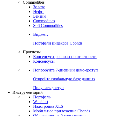
Commodities
Золото
Нефть
Бензин
Commodities
Soft Commodities
Виджет:
Портфели индексов Cbonds
Прогнозы
Консенсус-прогнозы по отчетности
Консенсусы
Попробуйте
7-дневный
демо-доступ
Откройте глобальную базу данных
Получить доступ
Инструментарий
Портфель
Watchlist
Надстройка XLS
Мобильное приложение Cbonds
Облигационный калькулятор