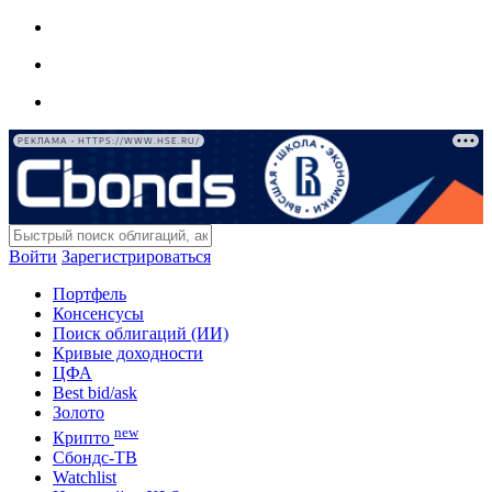
РЕКЛАМА • HTTPS://WWW.HSE.RU/
Войти
Зарегистрироваться
Портфель
Консенсусы
Поиск облигаций (ИИ)
Кривые доходности
ЦФА
Best bid/ask
Золото
new
Крипто
Сбондс-ТВ
Watchlist