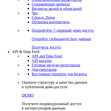
Сохраненные запросы
Виджеты акций и облигаций
Чат
Сбондс Люди
Проверка контрагента
Попробуйте
7-дневный
демо-доступ
Откройте глобальную базу данных
Получить доступ
API & Data Feed
API and Data Feed
API каталог
Готовые модули интеграции
Документация
Кастомные проекты для бизнеса
Оцените структуру и качество данных
в публичном демо-доступе
DEMO
Получите индивидуальный доступ
к интересующим данным