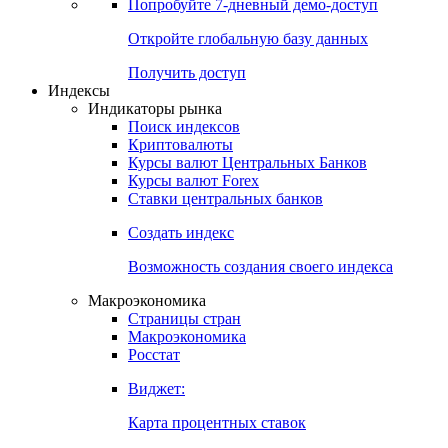
Попробуйте
7-дневный
демо-доступ
Откройте глобальную базу данных
Получить доступ
Индексы
Индикаторы рынка
Поиск индексов
Криптовалюты
Курсы валют Центральных Банков
Курсы валют Forex
Ставки центральных банков
Создать индекс
Возможность создания своего индекса
Макроэкономика
Страницы стран
Макроэкономика
Росстат
Виджет:
Карта процентных ставок