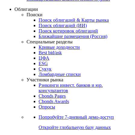
Облигации
Поиски
Поиск облигаций & Карты рынка
Поиск облигаций (ИИ)
Поиск котировок облигаций
Ближайшие размещения (Россия)
Специальные разделы
Кривые доходности
Best bid/ask
ЦФА
ESG
Сукук
Ломбардные списки
Участники рынка
Рэнкинги инвест. банков и юр.
консультантов
Cbonds Pages
Cbonds Awards
Опросы
Попробуйте
7-дневный
демо-доступ
Откройте глобальную базу данных