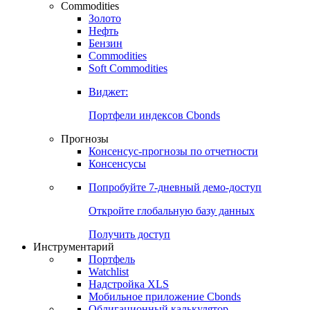
Commodities
Золото
Нефть
Бензин
Commodities
Soft Commodities
Виджет:
Портфели индексов Cbonds
Прогнозы
Консенсус-прогнозы по отчетности
Консенсусы
Попробуйте
7-дневный
демо-доступ
Откройте глобальную базу данных
Получить доступ
Инструментарий
Портфель
Watchlist
Надстройка XLS
Мобильное приложение Cbonds
Облигационный калькулятор