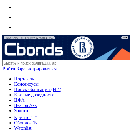
РЕКЛАМА • HTTPS://WWW.HSE.RU/
Войти
Зарегистрироваться
Портфель
Консенсусы
Поиск облигаций (ИИ)
Кривые доходности
ЦФА
Best bid/ask
Золото
new
Крипто
Сбондс-ТВ
Watchlist