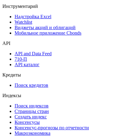
Аукционы госбумаг
Денежный рынок
Дивидендный календарь
Календарь инвестора
Инструментарий
Надстройка Excel
Watchlist
Виджеты акций и облигаций
Мобильное приложение Cbonds
API
API and Data Feed
710-П
API каталог
Кредиты
Поиск кредитов
Индексы
Поиск индексов
Страницы стран