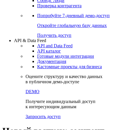
Сохраненные запросы
Виджеты акций и облигаций
Чат
Сбондс Люди
Проверка контрагента
Попробуйте
7-дневный
демо-доступ
Откройте глобальную базу данных
Получить доступ
API & Data Feed
API and Data Feed
API каталог
Готовые модули интеграции
Документация
Кастомные проекты для бизнеса
Оцените структуру и качество данных
в публичном демо-доступе
DEMO
Получите индивидуальный доступ
к интересующим данным