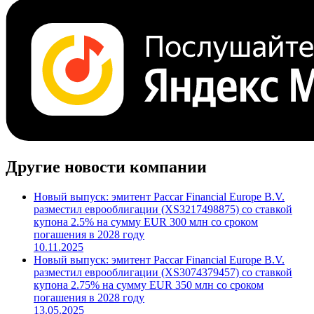
Поделиться
Cbonds.TV
Другие новости компании
Новый выпуск: эмитент Paccar Financial Europe B.V.
разместил еврооблигации (XS3217498875) со ставкой
купона 2.5% на сумму EUR 300 млн со сроком
погашения в 2028 году
10.11.2025
Новый выпуск: эмитент Paccar Financial Europe B.V.