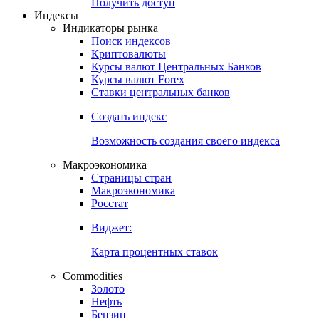
Попробуйте
7-дневный
демо-доступ
Откройте глобальную базу данных
Получить доступ
Индексы
Индикаторы рынка
Поиск индексов
Криптовалюты
Курсы валют Центральных Банков
Курсы валют Forex
Ставки центральных банков
Создать индекс
Возможность создания своего индекса
Макроэкономика
Страницы стран
Макроэкономика
Росстат
Виджет:
Карта процентных ставок