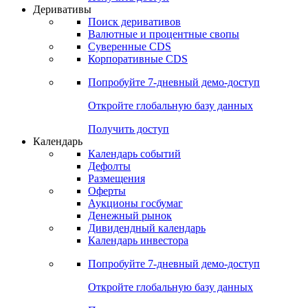
Откройте глобальную базу данных
Получить доступ
Деривативы
Поиск деривативов
Валютные и процентные свопы
Суверенные CDS
Корпоративные CDS
Попробуйте
7-дневный
демо-доступ
Откройте глобальную базу данных
Получить доступ
Календарь
Календарь событий
Дефолты
Размещения
Оферты
Аукционы госбумаг
Денежный рынок
Дивидендный календарь
Календарь инвестора