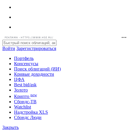
РЕКЛАМА • HTTPS://WWW.HSE.RU/
Войти
Зарегистрироваться
Портфель
Консенсусы
Поиск облигаций (ИИ)
Кривые доходности
ЦФА
Best bid/ask
Золото
new
Крипто
Сбондс-ТВ
Watchlist