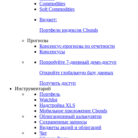
Commodities
Золото
Нефть
Бензин
Commodities
Soft Commodities
Виджет:
Портфели индексов Cbonds
Прогнозы
Консенсус-прогнозы по отчетности
Консенсусы
Попробуйте
7-дневный
демо-доступ
Откройте глобальную базу данных
Получить доступ
Инструментарий
Портфель
Watchlist
Надстройка XLS
Мобильное приложение Cbonds
Облигационный калькулятор