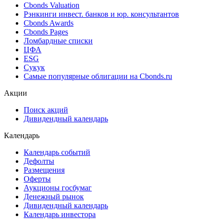
Поиск котировок облигаций
Best bid/ask
Cbonds Estimation
Cbonds Estimation Onshore
Cbonds Valuation
Рэнкинги инвест. банков и юр. консультантов
Cbonds Awards
Cbonds Pages
Ломбардные списки
ЦФА
ESG
Сукук
Самые популярные облигации на Cbonds.ru
Акции
Поиск акций
Дивидендный календарь
Календарь
Календарь событий
Дефолты
Размещения
Оферты