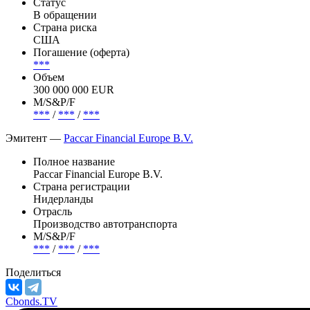
Santander, BNP Paribas, Rabobank, Societe Generale.
Эмиссия —
Paccar Financial Europe B.V., 3.125% 15may2029,
EUR
Статус
В обращении
Страна риска
США
Погашение (оферта)
***
Объем
300 000 000 EUR
М/S&P/F
***
/
***
/
***
Эмитент —
Paccar Financial Europe B.V.
Полное название
Paccar Financial Europe B.V.
Страна регистрации
Нидерланды
Отрасль
Производство автотранспорта
М/S&P/F
***
/
***
/
***