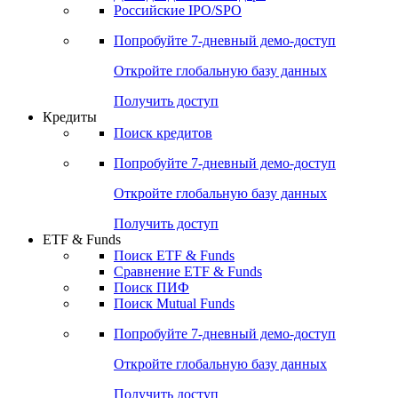
Получить доступ
Акции
Поиск акций
Дивидендный календарь
Российские IPO/SPO
Попробуйте
7-дневный
демо-доступ
Откройте глобальную базу данных
Получить доступ
Кредиты
Поиск кредитов
Попробуйте
7-дневный
демо-доступ
Откройте глобальную базу данных
Получить доступ
ETF & Funds
Поиск ETF & Funds
Сравнение ETF & Funds
Поиск ПИФ
Поиск Mutual Funds
Попробуйте
7-дневный
демо-доступ