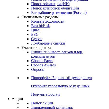
Облигации
Поиски
Поиск облигаций & Карты рынка
Поиск облигаций (ИИ)
Поиск котировок облигаций
Ближайшие размещения (Россия)
Специальные разделы
Кривые доходности
Best bid/ask
ЦФА
ESG
Сукук
Ломбардные списки
Участники рынка
Рэнкинги инвест. банков и юр.
консультантов
Cbonds Pages
Cbonds Awards
Опросы
Попробуйте
7-дневный
демо-доступ
Откройте глобальную базу данных