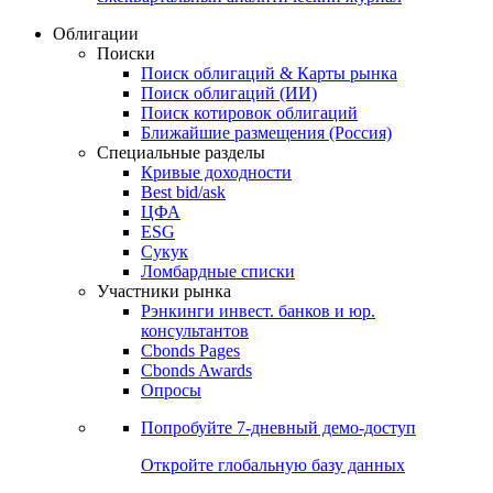
Облигации
Поиски
Поиск облигаций & Карты рынка
Поиск облигаций (ИИ)
Поиск котировок облигаций
Ближайшие размещения (Россия)
Специальные разделы
Кривые доходности
Best bid/ask
ЦФА
ESG
Сукук
Ломбардные списки
Участники рынка
Рэнкинги инвест. банков и юр.
консультантов
Cbonds Pages
Cbonds Awards
Опросы
Попробуйте
7-дневный
демо-доступ
Откройте глобальную базу данных