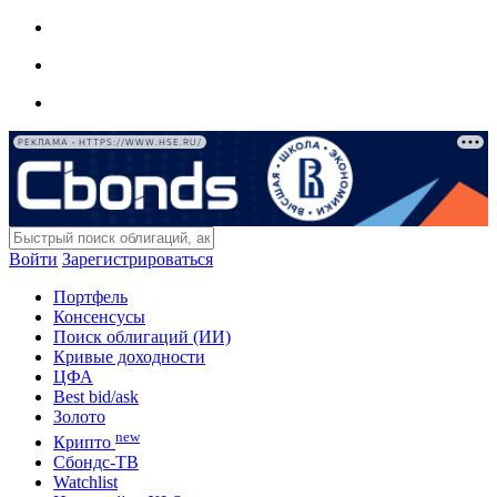
РЕКЛАМА • HTTPS://WWW.HSE.RU/
Войти
Зарегистрироваться
Портфель
Консенсусы
Поиск облигаций (ИИ)
Кривые доходности
ЦФА
Best bid/ask
Золото
new
Крипто
Сбондс-ТВ
Watchlist