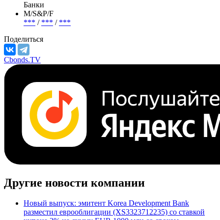
Банки
М/S&P/F
***
/
***
/
***
Поделиться
Cbonds.TV
Другие новости компании
Новый выпуск: эмитент Korea Development Bank
разместил еврооблигации (XS3323712235) со ставкой