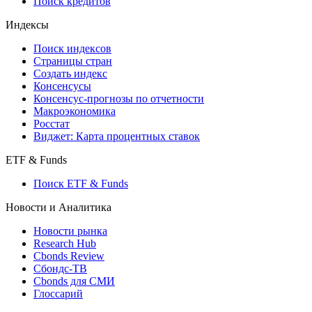
Поиск кредитов
Индексы
Поиск индексов
Страницы стран
Создать индекс
Консенсусы
Консенсус-прогнозы по отчетности
Макроэкономика
Росстат
Виджет: Карта процентных ставок
ETF & Funds
Поиск ETF & Funds
Новости и Аналитика
Новости рынка
Research Hub
Cbonds Review
Сбондс-ТВ
Cbonds для СМИ
Глоссарий