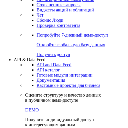
Сохраненные запросы
Виджеты акций и облигаций
Чат
Сбондс Люди
Проверка контрагента
Попробуйте
7-дневный
демо-доступ
Откройте глобальную базу данных
Получить доступ
API & Data Feed
API and Data Feed
API каталог
Готовые модули интеграции
Документация
Кастомные проекты для бизнеса
Оцените структуру и качество данных
в публичном демо-доступе
DEMO
Получите индивидуальный доступ
к интересующим данным