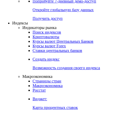
Попробуйте
7-дневный
демо-доступ
Откройте глобальную базу данных
Получить доступ
Индексы
Индикаторы рынка
Поиск индексов
Криптовалюты
Курсы валют Центральных Банков
Курсы валют Forex
Ставки центральных банков
Создать индекс
Возможность создания своего индекса
Макроэкономика
Страницы стран
Макроэкономика
Росстат
Виджет:
Карта процентных ставок