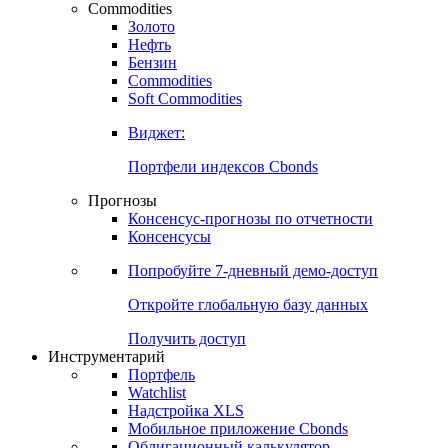
Commodities
Золото
Нефть
Бензин
Commodities
Soft Commodities
Виджет:
Портфели индексов Cbonds
Прогнозы
Консенсус-прогнозы по отчетности
Консенсусы
Попробуйте
7-дневный
демо-доступ
Откройте глобальную базу данных
Получить доступ
Инструментарий
Портфель
Watchlist
Надстройка XLS
Мобильное приложение Cbonds
Облигационный калькулятор