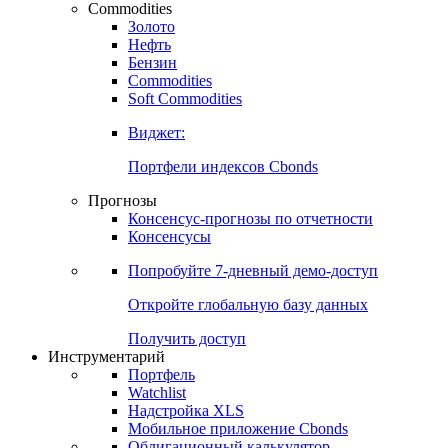
Commodities
Золото
Нефть
Бензин
Commodities
Soft Commodities
Виджет:
Портфели индексов Cbonds
Прогнозы
Консенсус-прогнозы по отчетности
Консенсусы
Попробуйте
7-дневный
демо-доступ
Откройте глобальную базу данных
Получить доступ
Инструментарий
Портфель
Watchlist
Надстройка XLS
Мобильное приложение Cbonds
Облигационный калькулятор