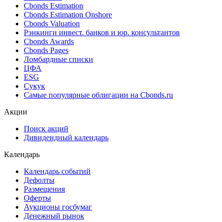
Cbonds Estimation
Cbonds Estimation Onshore
Cbonds Valuation
Рэнкинги инвест. банков и юр. консультантов
Cbonds Awards
Cbonds Pages
Ломбардные списки
ЦФА
ESG
Сукук
Самые популярные облигации на Cbonds.ru
Акции
Поиск акций
Дивидендный календарь
Календарь
Календарь событий
Дефолты
Размещения
Оферты
Аукционы госбумаг
Денежный рынок