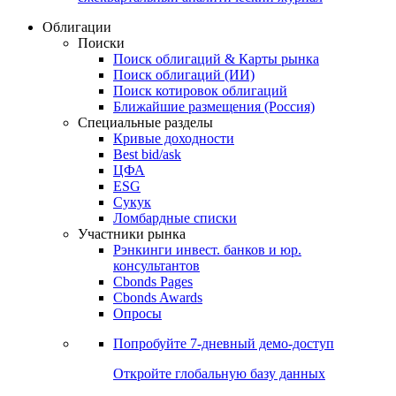
Облигации
Поиски
Поиск облигаций & Карты рынка
Поиск облигаций (ИИ)
Поиск котировок облигаций
Ближайшие размещения (Россия)
Специальные разделы
Кривые доходности
Best bid/ask
ЦФА
ESG
Сукук
Ломбардные списки
Участники рынка
Рэнкинги инвест. банков и юр.
консультантов
Cbonds Pages
Cbonds Awards
Опросы
Попробуйте
7-дневный
демо-доступ
Откройте глобальную базу данных