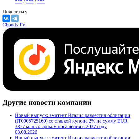
***
/
***
/
***
Поделиться
Cbonds.TV
Другие новости компании
Новый выпуск: эмитент Италия разместил облигации
(IT0005725160) со ставкой купона 2% на сумму EUR
3877 млн со сроком погашения в 2037 году
03.08.2026
Новый выпуск: эмитент Италия разместил облигации