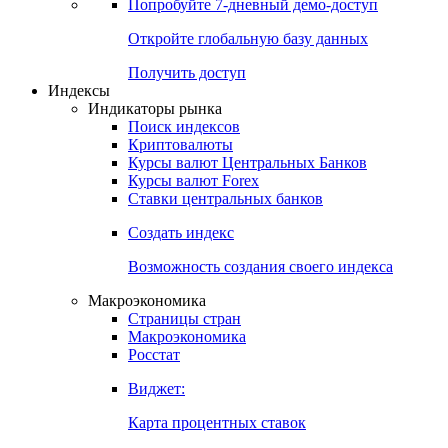
Попробуйте
7-дневный
демо-доступ
Откройте глобальную базу данных
Получить доступ
Индексы
Индикаторы рынка
Поиск индексов
Криптовалюты
Курсы валют Центральных Банков
Курсы валют Forex
Ставки центральных банков
Создать индекс
Возможность создания своего индекса
Макроэкономика
Страницы стран
Макроэкономика
Росстат
Виджет:
Карта процентных ставок