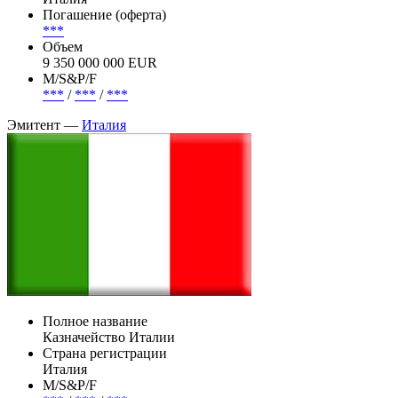
Погашение (оферта)
***
Объем
9 350 000 000 EUR
М/S&P/F
***
/
***
/
***
Эмитент —
Италия
Полное название
Казначейство Италии
Страна регистрации
Италия
М/S&P/F