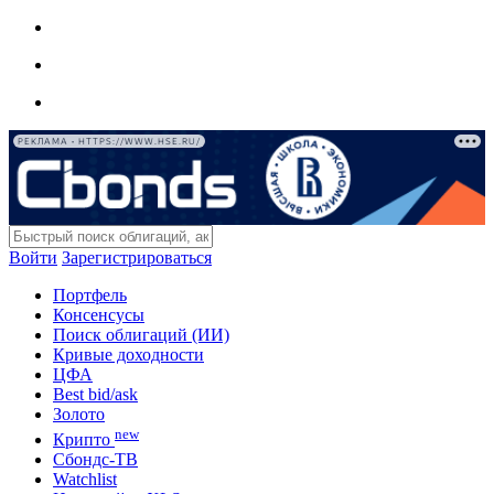
РЕКЛАМА • HTTPS://WWW.HSE.RU/
Войти
Зарегистрироваться
Портфель
Консенсусы
Поиск облигаций (ИИ)
Кривые доходности
ЦФА
Best bid/ask
Золото
new
Крипто
Сбондс-ТВ
Watchlist