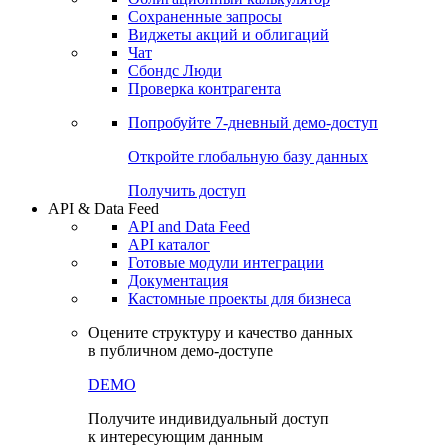
Сохраненные запросы
Виджеты акций и облигаций
Чат
Сбондс Люди
Проверка контрагента
Попробуйте
7-дневный
демо-доступ
Откройте глобальную базу данных
Получить доступ
API & Data Feed
API and Data Feed
API каталог
Готовые модули интеграции
Документация
Кастомные проекты для бизнеса
Оцените структуру и качество данных
в публичном демо-доступе
DEMO
Получите индивидуальный доступ
к интересующим данным