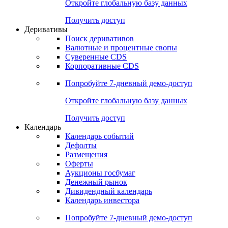
Откройте глобальную базу данных
Получить доступ
Деривативы
Поиск деривативов
Валютные и процентные свопы
Суверенные CDS
Корпоративные CDS
Попробуйте
7-дневный
демо-доступ
Откройте глобальную базу данных
Получить доступ
Календарь
Календарь событий
Дефолты
Размещения
Оферты
Аукционы госбумаг
Денежный рынок
Дивидендный календарь
Календарь инвестора
Попробуйте
7-дневный
демо-доступ