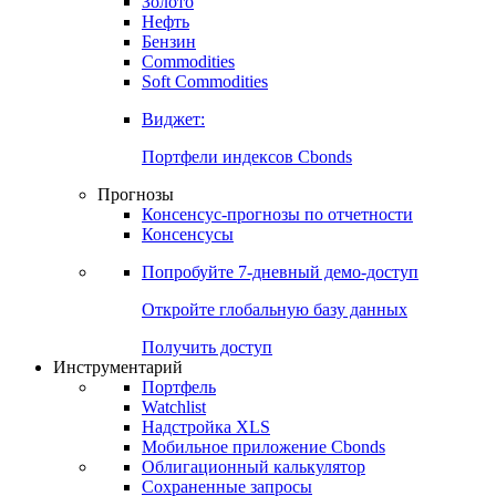
Золото
Нефть
Бензин
Commodities
Soft Commodities
Виджет:
Портфели индексов Cbonds
Прогнозы
Консенсус-прогнозы по отчетности
Консенсусы
Попробуйте
7-дневный
демо-доступ
Откройте глобальную базу данных
Получить доступ
Инструментарий
Портфель
Watchlist
Надстройка XLS
Мобильное приложение Cbonds
Облигационный калькулятор
Сохраненные запросы