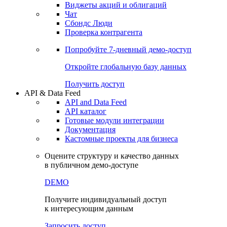
Виджеты акций и облигаций
Чат
Сбондс Люди
Проверка контрагента
Попробуйте
7-дневный
демо-доступ
Откройте глобальную базу данных
Получить доступ
API & Data Feed
API and Data Feed
API каталог
Готовые модули интеграции
Документация
Кастомные проекты для бизнеса
Оцените структуру и качество данных
в публичном демо-доступе
DEMO
Получите индивидуальный доступ
к интересующим данным
Запросить доступ