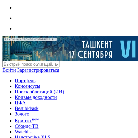
РЕКЛАМА • CBONDS-CONGRESS.RU
Войти
Зарегистрироваться
Портфель
Консенсусы
Поиск облигаций (ИИ)
Кривые доходности
ЦФА
Best bid/ask
Золото
new
Крипто
Сбондс-ТВ
Watchlist
Надстройка XLS