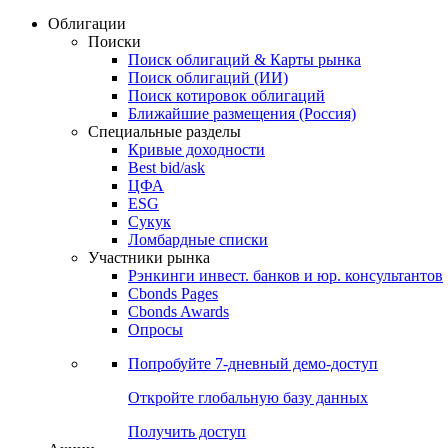
Облигации
Поиски
Поиск облигаций & Карты рынка
Поиск облигаций (ИИ)
Поиск котировок облигаций
Ближайшие размещения (Россия)
Специальные разделы
Кривые доходности
Best bid/ask
ЦФА
ESG
Сукук
Ломбардные списки
Участники рынка
Рэнкинги инвест. банков и юр. консультантов
Cbonds Pages
Cbonds Awards
Опросы
Попробуйте
7-дневный
демо-доступ
Откройте глобальную базу данных
Получить доступ