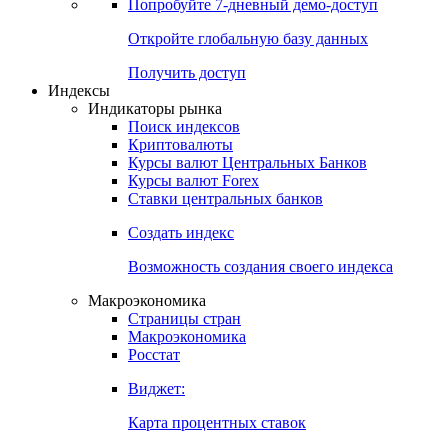
Попробуйте
7-дневный
демо-доступ
Откройте глобальную базу данных
Получить доступ
Индексы
Индикаторы рынка
Поиск индексов
Криптовалюты
Курсы валют Центральных Банков
Курсы валют Forex
Ставки центральных банков
Создать индекс
Возможность создания своего индекса
Макроэкономика
Страницы стран
Макроэкономика
Росстат
Виджет:
Карта процентных ставок