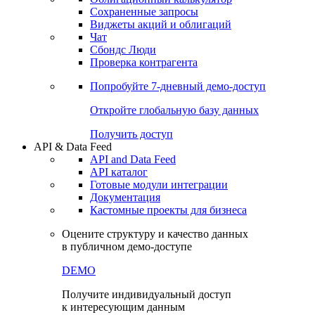
Сохраненные запросы
Виджеты акций и облигаций
Чат
Сбондс Люди
Проверка контрагента
Попробуйте
7-дневный
демо-доступ
Откройте глобальную базу данных
Получить доступ
API & Data Feed
API and Data Feed
API каталог
Готовые модули интеграции
Документация
Кастомные проекты для бизнеса
Оцените структуру и качество данных
в публичном демо-доступе
DEMO
Получите индивидуальный доступ
к интересующим данным