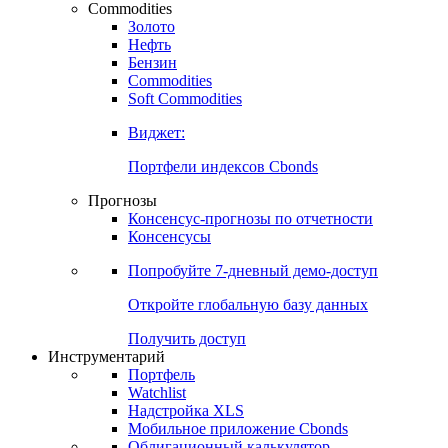
Commodities
Золото
Нефть
Бензин
Commodities
Soft Commodities
Виджет:
Портфели индексов Cbonds
Прогнозы
Консенсус-прогнозы по отчетности
Консенсусы
Попробуйте
7-дневный
демо-доступ
Откройте глобальную базу данных
Получить доступ
Инструментарий
Портфель
Watchlist
Надстройка XLS
Мобильное приложение Cbonds
Облигационный калькулятор