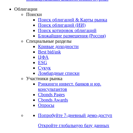
Облигации
Поиски
Поиск облигаций & Карты рынка
Поиск облигаций (ИИ)
Поиск котировок облигаций
Ближайшие размещения (Россия)
Специальные разделы
Кривые доходности
Best bid/ask
ЦФА
ESG
Сукук
Ломбардные списки
Участники рынка
Рэнкинги инвест. банков и юр.
консультантов
Cbonds Pages
Cbonds Awards
Опросы
Попробуйте
7-дневный
демо-доступ
Откройте глобальную базу данных