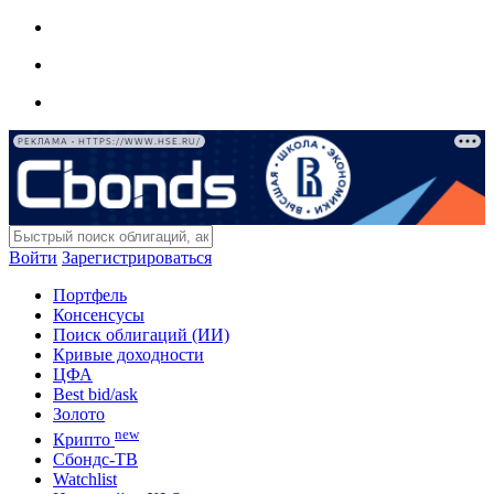
РЕКЛАМА • HTTPS://WWW.HSE.RU/
Войти
Зарегистрироваться
Портфель
Консенсусы
Поиск облигаций (ИИ)
Кривые доходности
ЦФА
Best bid/ask
Золото
new
Крипто
Сбондс-ТВ
Watchlist