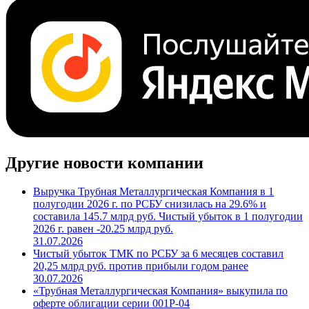
Другие новости компании
Выручка Трубная Металлургическая Компания в 1
полугодии 2026 г. по РСБУ снизилась на 29.6% и
составила 145.7 млрд руб. Чистый убыток в 1 полугодии
2026 г. равен -20.25 млрд руб.
31.07.2026
Чистый убыток ТМК по РСБУ за 6 месяцев составил
20,25 млрд руб. против прибыли годом ранее
30.07.2026
«Трубная Металлургическая Компания» выкупила по
оферте облигации серии 001P-04