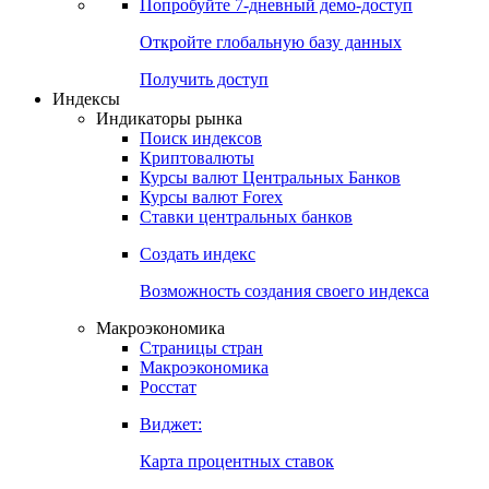
Попробуйте
7-дневный
демо-доступ
Откройте глобальную базу данных
Получить доступ
Индексы
Индикаторы рынка
Поиск индексов
Криптовалюты
Курсы валют Центральных Банков
Курсы валют Forex
Ставки центральных банков
Создать индекс
Возможность создания своего индекса
Макроэкономика
Страницы стран
Макроэкономика
Росстат
Виджет:
Карта процентных ставок