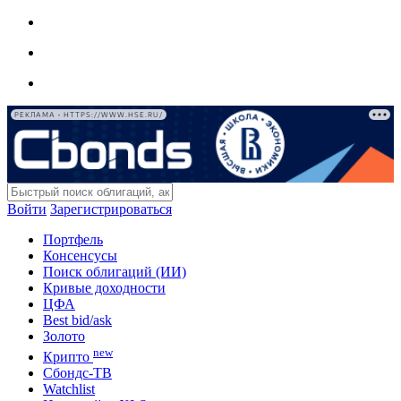
РЕКЛАМА • HTTPS://WWW.HSE.RU/
Войти
Зарегистрироваться
Портфель
Консенсусы
Поиск облигаций (ИИ)
Кривые доходности
ЦФА
Best bid/ask
Золото
new
Крипто
Сбондс-ТВ
Watchlist