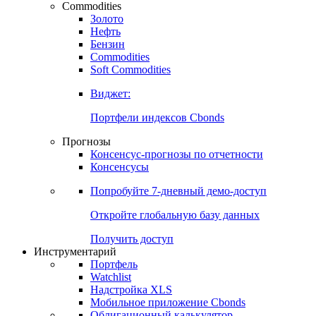
Commodities
Золото
Нефть
Бензин
Commodities
Soft Commodities
Виджет:
Портфели индексов Cbonds
Прогнозы
Консенсус-прогнозы по отчетности
Консенсусы
Попробуйте
7-дневный
демо-доступ
Откройте глобальную базу данных
Получить доступ
Инструментарий
Портфель
Watchlist
Надстройка XLS
Мобильное приложение Cbonds
Облигационный калькулятор