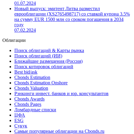
01.07.2024
Новый выпуск: эмитент Литва разместил
еврооблигации (XS2765498717) со ставкой купона 3.5%
на сумму EUR 1500 млн со сроком погашения в 2034
году
07.02.2024
Облигации
Поиск облигаций & Карты рынка
Поиск облигаций (ИИ)
Ближайшие размещения (Россия)
Поиск котировок облигаций
Best bid/ask
Cbonds Estimation
Cbonds Estimation Onshore
Cbonds Valuation
Рэнкинги инвест. банков и юр. консультантов
Cbonds Awards
Cbonds Pages
Ломбардные списки
ЦФА
ESG
Сукук
Самые популярные облигации на Cbonds.ru