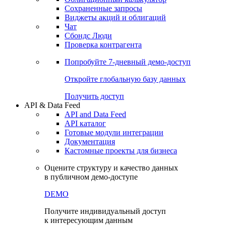
Сохраненные запросы
Виджеты акций и облигаций
Чат
Сбондс Люди
Проверка контрагента
Попробуйте
7-дневный
демо-доступ
Откройте глобальную базу данных
Получить доступ
API & Data Feed
API and Data Feed
API каталог
Готовые модули интеграции
Документация
Кастомные проекты для бизнеса
Оцените структуру и качество данных
в публичном демо-доступе
DEMO
Получите индивидуальный доступ
к интересующим данным