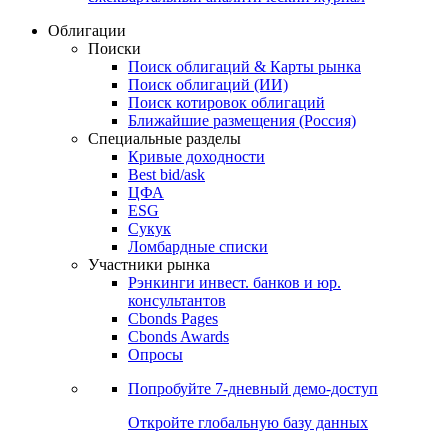
Облигации
Поиски
Поиск облигаций & Карты рынка
Поиск облигаций (ИИ)
Поиск котировок облигаций
Ближайшие размещения (Россия)
Специальные разделы
Кривые доходности
Best bid/ask
ЦФА
ESG
Сукук
Ломбардные списки
Участники рынка
Рэнкинги инвест. банков и юр.
консультантов
Cbonds Pages
Cbonds Awards
Опросы
Попробуйте
7-дневный
демо-доступ
Откройте глобальную базу данных