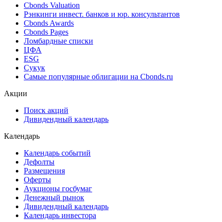
Cbonds Valuation
Рэнкинги инвест. банков и юр. консультантов
Cbonds Awards
Cbonds Pages
Ломбардные списки
ЦФА
ESG
Сукук
Самые популярные облигации на Cbonds.ru
Акции
Поиск акций
Дивидендный календарь
Календарь
Календарь событий
Дефолты
Размещения
Оферты
Аукционы госбумаг
Денежный рынок
Дивидендный календарь
Календарь инвестора