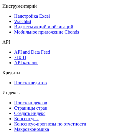
Инструментарий
Надстройка Excel
Watchlist
Виджеты акций и облигаций
Мобильное приложение Cbonds
API
API and Data Feed
710-П
API каталог
Кредиты
Поиск кредитов
Индексы
Поиск индексов
Страницы стран
Создать индекс
Консенсусы
Консенсус-прогнозы по отчетности
Макроэкономика