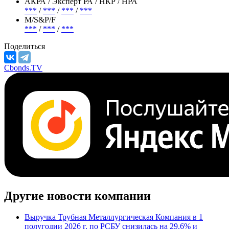
АКРА / Эксперт РА / НКР / НРА
***
/
***
/
***
/
***
М/S&P/F
***
/
***
/
***
Поделиться
Cbonds.TV
Другие новости компании
Выручка Трубная Металлургическая Компания в 1
полугодии 2026 г. по РСБУ снизилась на 29.6% и