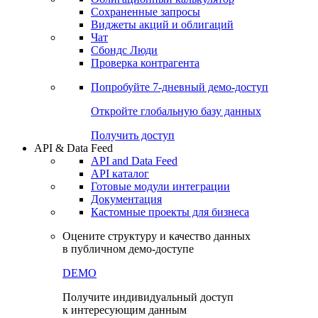
Сохраненные запросы
Виджеты акций и облигаций
Чат
Сбондс Люди
Проверка контрагента
Попробуйте
7-дневный
демо-доступ
Откройте глобальную базу данных
Получить доступ
API & Data Feed
API and Data Feed
API каталог
Готовые модули интеграции
Документация
Кастомные проекты для бизнеса
Оцените структуру и качество данных
в публичном демо-доступе
DEMO
Получите индивидуальный доступ
к интересующим данным