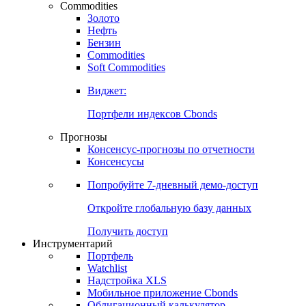
Commodities
Золото
Нефть
Бензин
Commodities
Soft Commodities
Виджет:
Портфели индексов Cbonds
Прогнозы
Консенсус-прогнозы по отчетности
Консенсусы
Попробуйте
7-дневный
демо-доступ
Откройте глобальную базу данных
Получить доступ
Инструментарий
Портфель
Watchlist
Надстройка XLS
Мобильное приложение Cbonds
Облигационный калькулятор