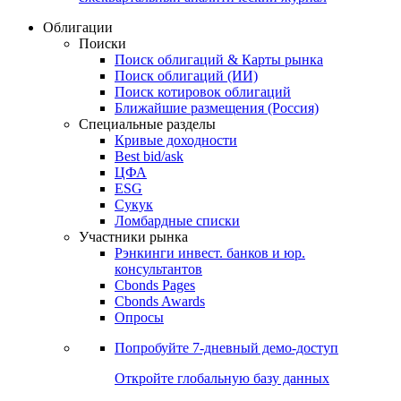
Облигации
Поиски
Поиск облигаций & Карты рынка
Поиск облигаций (ИИ)
Поиск котировок облигаций
Ближайшие размещения (Россия)
Специальные разделы
Кривые доходности
Best bid/ask
ЦФА
ESG
Сукук
Ломбардные списки
Участники рынка
Рэнкинги инвест. банков и юр.
консультантов
Cbonds Pages
Cbonds Awards
Опросы
Попробуйте
7-дневный
демо-доступ
Откройте глобальную базу данных