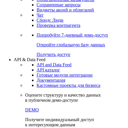
Сохраненные запросы
Виджеты акций и облигаций
Чат
Сбондс Люди
Проверка контрагента
Попробуйте
7-дневный
демо-доступ
Откройте глобальную базу данных
Получить доступ
API & Data Feed
API and Data Feed
API каталог
Готовые модули интеграции
Документация
Кастомные проекты для бизнеса
Оцените структуру и качество данных
в публичном демо-доступе
DEMO
Получите индивидуальный доступ
к интересующим данным