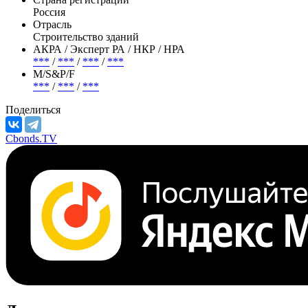
Россия
Отрасль
Строительство зданий
АКРА / Эксперт РА / НКР / НРА
***
/
***
/
***
/
***
М/S&P/F
***
/
***
/
***
Поделиться
Cbonds.TV