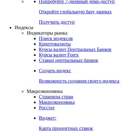
Попробуйте
7-дневный
демо-доступ
Откройте глобальную базу данных
Получить доступ
Индексы
Индикаторы рынка
Поиск индексов
Криптовалюты
Курсы валют Центральных Банков
Курсы валют Forex
Ставки центральных банков
Создать индекс
Возможность создания своего индекса
Макроэкономика
Страницы стран
Макроэкономика
Росстат
Виджет:
Карта процентных ставок