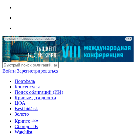
РЕКЛАМА • CBONDS-CONGRESS.RU
Войти
Зарегистрироваться
Портфель
Консенсусы
Поиск облигаций (ИИ)
Кривые доходности
ЦФА
Best bid/ask
Золото
new
Крипто
Сбондс-ТВ
Watchlist