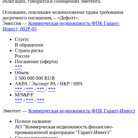
облигаций, говорится в сообщениях эмитента.
Основание, повлекшее возникновение права требования
досрочного погашения, – «Дефолт».
Эмиссия —
Коммерческая недвижимость ФПК Гарант-
Инвест, 002Р-05
Статус
В обращении
Страна риска
Россия
Погашение (оферта)
***
Объем
1 500 000 000 RUB
АКРА / Эксперт РА / НКР / НРА
***
/
***
/
***
/
***
М/S&P/F
***
/
***
/
***
Эмитент —
Коммерческая недвижимость ФПК Гарант-Инвест
Полное название
АО "Коммерческая недвижимость финансово-
промышленной корпорации "Гарант-Инвест"
Страна регистрации