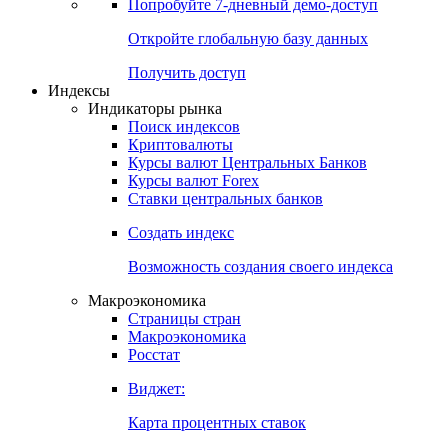
Попробуйте
7-дневный
демо-доступ
Откройте глобальную базу данных
Получить доступ
Индексы
Индикаторы рынка
Поиск индексов
Криптовалюты
Курсы валют Центральных Банков
Курсы валют Forex
Ставки центральных банков
Создать индекс
Возможность создания своего индекса
Макроэкономика
Страницы стран
Макроэкономика
Росстат
Виджет:
Карта процентных ставок