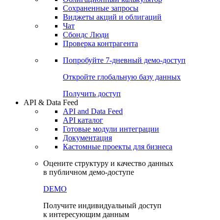
Сохраненные запросы
Виджеты акций и облигаций
Чат
Сбондс Люди
Проверка контрагента
Попробуйте
7-дневный
демо-доступ
Откройте глобальную базу данных
Получить доступ
API & Data Feed
API and Data Feed
API каталог
Готовые модули интеграции
Документация
Кастомные проекты для бизнеса
Оцените структуру и качество данных
в публичном демо-доступе
DEMO
Получите индивидуальный доступ
к интересующим данным