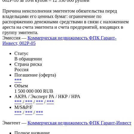
002Р-10 за 16-й купон – 12 330 000 рублей
Причина неисполнения эмитентом обязательства перед
владельцами его ценных бумаг: ограничение по
распоряжению денежными средствами в связи с наложением
ареста на счета эмитента и счета предприятий, входящих в
группу эмитента.
Эмиссия —
Коммерческая недвижимость ФПК Гарант-
Инвест, 002Р-05
Статус
В обращении
Страна риска
Россия
Погашение (оферта)
***
Объем
1 500 000 000 RUB
АКРА / Эксперт РА / НКР / НРА
***
/
***
/
***
/
***
М/S&P/F
***
/
***
/
***
Эмитент —
Коммерческая недвижимость ФПК Гарант-Инвест
Полное название