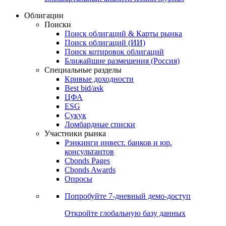
Облигации
Поиски
Поиск облигаций & Карты рынка
Поиск облигаций (ИИ)
Поиск котировок облигаций
Ближайшие размещения (Россия)
Специальные разделы
Кривые доходности
Best bid/ask
ЦФА
ESG
Сукук
Ломбардные списки
Участники рынка
Рэнкинги инвест. банков и юр.
консультантов
Cbonds Pages
Cbonds Awards
Опросы
Попробуйте
7-дневный
демо-доступ
Откройте глобальную базу данных