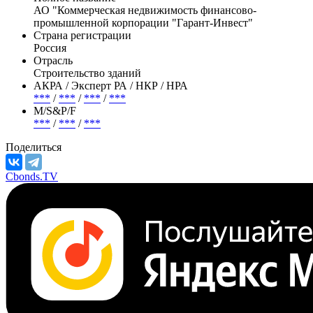
АО "Коммерческая недвижимость финансово-
промышленной корпорации "Гарант-Инвест"
Страна регистрации
Россия
Отрасль
Строительство зданий
АКРА / Эксперт РА / НКР / НРА
***
/
***
/
***
/
***
М/S&P/F
***
/
***
/
***
Поделиться
Cbonds.TV