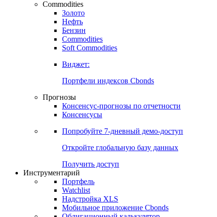
Commodities
Золото
Нефть
Бензин
Commodities
Soft Commodities
Виджет:
Портфели индексов Cbonds
Прогнозы
Консенсус-прогнозы по отчетности
Консенсусы
Попробуйте
7-дневный
демо-доступ
Откройте глобальную базу данных
Получить доступ
Инструментарий
Портфель
Watchlist
Надстройка XLS
Мобильное приложение Cbonds
Облигационный калькулятор