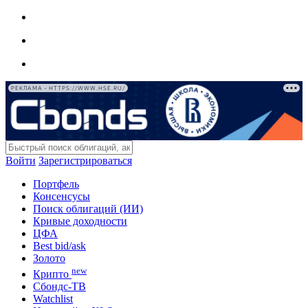
РЕКЛАМА • HTTPS://WWW.HSE.RU/
Войти
Зарегистрироваться
Портфель
Консенсусы
Поиск облигаций (ИИ)
Кривые доходности
ЦФА
Best bid/ask
Золото
new
Крипто
Сбондс-ТВ
Watchlist