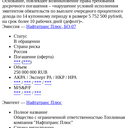
Основание, повлекшее возникновение права требования
досрочного погашения – «нарушение условий исполнения
эмитентом обязательств по выплате очередного процентного
дохода по 14 купонному периоду в размере 5 752 500 рублей,
на срок более 10 рабочих дней (дефолт)».
Эмиссия —
Нафтатранс Плюс, БО-07
Статус
В обращении
Страна риска
Россия
Погашение (оферта)
***
(
***
)
Объем
250 000 000 RUB
АКРА / Эксперт РА / НКР / НРА
***
/
***
/
***
/
***
М/S&P/F
***
/
***
/
***
Эмитент —
Нафтатранс Плюс
Полное название
Общество с ограниченной ответственностью Топливная
компания "Нафтатранс Плюс"
Страна регистрации