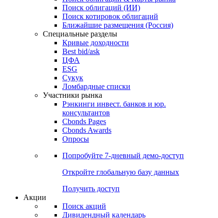
Поиск облигаций (ИИ)
Поиск котировок облигаций
Ближайшие размещения (Россия)
Специальные разделы
Кривые доходности
Best bid/ask
ЦФА
ESG
Сукук
Ломбардные списки
Участники рынка
Рэнкинги инвест. банков и юр.
консультантов
Cbonds Pages
Cbonds Awards
Опросы
Попробуйте
7-дневный
демо-доступ
Откройте глобальную базу данных
Получить доступ
Акции
Поиск акций
Дивидендный календарь