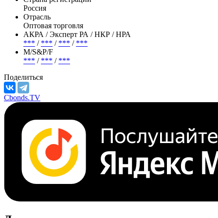
Россия
Отрасль
Оптовая торговля
АКРА / Эксперт РА / НКР / НРА
***
/
***
/
***
/
***
М/S&P/F
***
/
***
/
***
Поделиться
Cbonds.TV