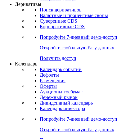
Деривативы
Поиск деривативов
Валютные и процентные свопы
Суверенные CDS
Корпоративные CDS
Попробуйте
7-дневный
демо-доступ
Откройте глобальную базу данных
Получить доступ
Календарь
Календарь событий
Дефолты
Размещения
Оферты
Аукционы госбумаг
Денежный рынок
Дивидендный календарь
Календарь инвестора
Попробуйте
7-дневный
демо-доступ
Откройте глобальную базу данных