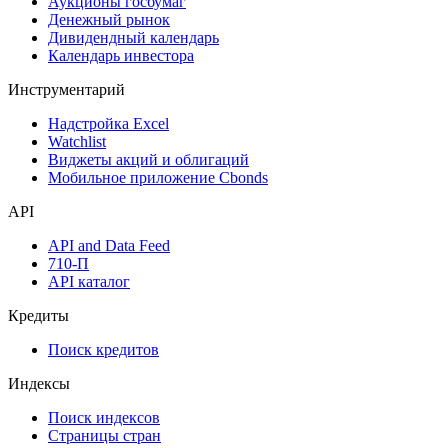
Аукционы госбумаг
Денежный рынок
Дивидендный календарь
Календарь инвестора
Инструментарий
Надстройка Excel
Watchlist
Виджеты акций и облигаций
Мобильное приложение Cbonds
API
API and Data Feed
710-П
API каталог
Кредиты
Поиск кредитов
Индексы
Поиск индексов
Страницы стран