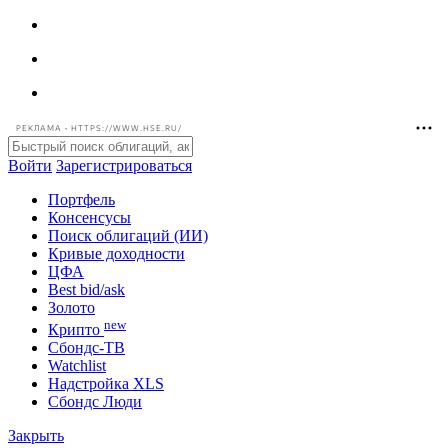
РЕКЛАМА • HTTPS://WWW.HSE.RU/
Войти
Зарегистрироваться
Портфель
Консенсусы
Поиск облигаций (ИИ)
Кривые доходности
ЦФА
Best bid/ask
Золото
new
Крипто
Сбондс-ТВ
Watchlist
Надстройка XLS
Сбондс Люди
Закрыть