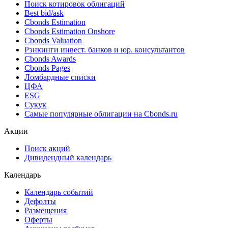
Поиск котировок облигаций
Best bid/ask
Cbonds Estimation
Cbonds Estimation Onshore
Cbonds Valuation
Рэнкинги инвест. банков и юр. консультантов
Cbonds Awards
Cbonds Pages
Ломбардные списки
ЦФА
ESG
Сукук
Самые популярные облигации на Cbonds.ru
Акции
Поиск акций
Дивидендный календарь
Календарь
Календарь событий
Дефолты
Размещения
Оферты