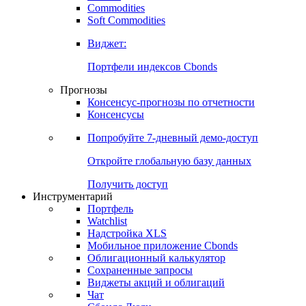
Commodities
Soft Commodities
Виджет:
Портфели индексов Cbonds
Прогнозы
Консенсус-прогнозы по отчетности
Консенсусы
Попробуйте
7-дневный
демо-доступ
Откройте глобальную базу данных
Получить доступ
Инструментарий
Портфель
Watchlist
Надстройка XLS
Мобильное приложение Cbonds
Облигационный калькулятор
Сохраненные запросы
Виджеты акций и облигаций
Чат