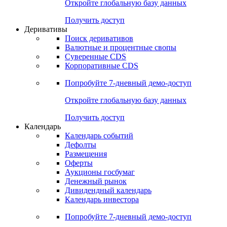
Откройте глобальную базу данных
Получить доступ
Деривативы
Поиск деривативов
Валютные и процентные свопы
Суверенные CDS
Корпоративные CDS
Попробуйте
7-дневный
демо-доступ
Откройте глобальную базу данных
Получить доступ
Календарь
Календарь событий
Дефолты
Размещения
Оферты
Аукционы госбумаг
Денежный рынок
Дивидендный календарь
Календарь инвестора
Попробуйте
7-дневный
демо-доступ