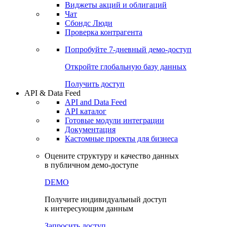
Виджеты акций и облигаций
Чат
Сбондс Люди
Проверка контрагента
Попробуйте
7-дневный
демо-доступ
Откройте глобальную базу данных
Получить доступ
API & Data Feed
API and Data Feed
API каталог
Готовые модули интеграции
Документация
Кастомные проекты для бизнеса
Оцените структуру и качество данных
в публичном демо-доступе
DEMO
Получите индивидуальный доступ
к интересующим данным
Запросить доступ