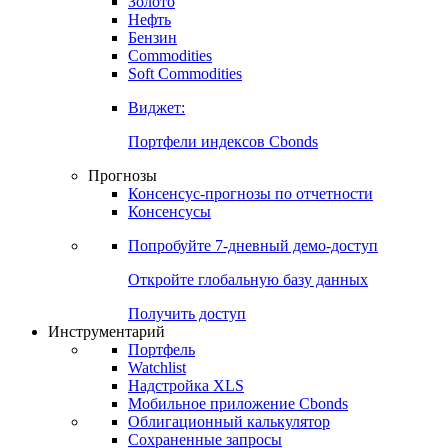
Золото
Нефть
Бензин
Commodities
Soft Commodities
Виджет:
Портфели индексов Cbonds
Прогнозы
Консенсус-прогнозы по отчетности
Консенсусы
Попробуйте
7-дневный
демо-доступ
Откройте глобальную базу данных
Получить доступ
Инструментарий
Портфель
Watchlist
Надстройка XLS
Мобильное приложение Cbonds
Облигационный калькулятор
Сохраненные запросы