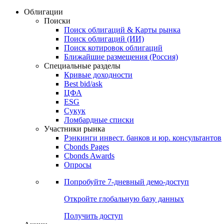
Облигации
Поиски
Поиск облигаций & Карты рынка
Поиск облигаций (ИИ)
Поиск котировок облигаций
Ближайшие размещения (Россия)
Специальные разделы
Кривые доходности
Best bid/ask
ЦФА
ESG
Сукук
Ломбардные списки
Участники рынка
Рэнкинги инвест. банков и юр. консультантов
Cbonds Pages
Cbonds Awards
Опросы
Попробуйте
7-дневный
демо-доступ
Откройте глобальную базу данных
Получить доступ