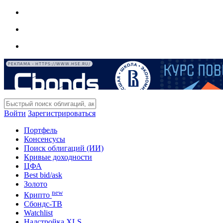
РЕКЛАМА • HTTPS://WWW.HSE.RU/
Войти
Зарегистрироваться
Портфель
Консенсусы
Поиск облигаций (ИИ)
Кривые доходности
ЦФА
Best bid/ask
Золото
new
Крипто
Сбондс-ТВ
Watchlist
Надстройка XLS