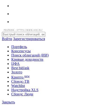
РЕКЛАМА • HTTPS://WWW.HSE.RU/
Войти
Зарегистрироваться
Портфель
Консенсусы
Поиск облигаций (ИИ)
Кривые доходности
ЦФА
Best bid/ask
Золото
new
Крипто
Сбондс-ТВ
Watchlist
Надстройка XLS