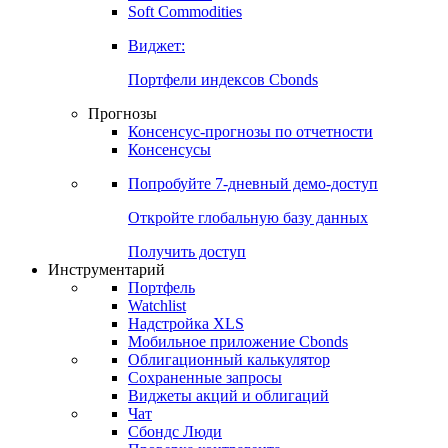
Золото
Нефть
Бензин
Commodities
Soft Commodities
Виджет:
Портфели индексов Cbonds
Прогнозы
Консенсус-прогнозы по отчетности
Консенсусы
Попробуйте
7-дневный
демо-доступ
Откройте глобальную базу данных
Получить доступ
Инструментарий
Портфель
Watchlist
Надстройка XLS
Мобильное приложение Cbonds
Облигационный калькулятор
Сохраненные запросы