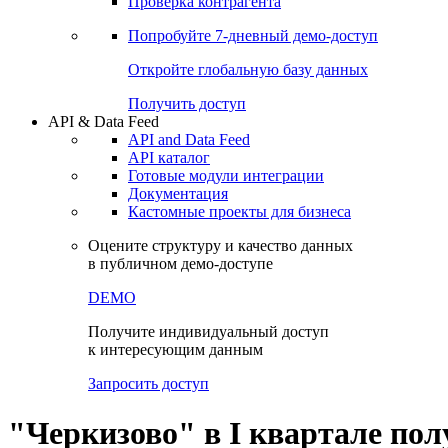
Виджеты акций и облигаций
Чат
Сбондс Люди
Проверка контрагента
Попробуйте
7-дневный
демо-доступ
Откройте глобальную базу данных
Получить доступ
API & Data Feed
API and Data Feed
API каталог
Готовые модули интеграции
Документация
Кастомные проекты для бизнеса
Оцените структуру и качество данных
в публичном демо-доступе
DEMO
Получите индивидуальный доступ
к интересующим данным
Запросить доступ