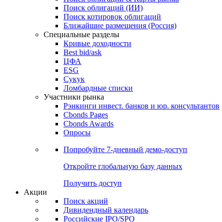
Облигации
Поиски
Поиск облигаций & Карты рынка
Поиск облигаций (ИИ)
Поиск котировок облигаций
Ближайшие размещения (Россия)
Специальные разделы
Кривые доходности
Best bid/ask
ЦФА
ESG
Сукук
Ломбардные списки
Участники рынка
Рэнкинги инвест. банков и юр. консультантов
Cbonds Pages
Cbonds Awards
Опросы
Попробуйте
7-дневный
демо-доступ
Откройте глобальную базу данных
Получить доступ