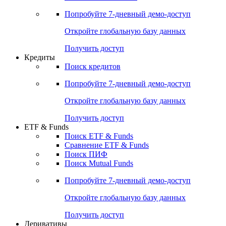
Акции
Поиск акций
Дивидендный календарь
Российские IPO/SPO
Попробуйте
7-дневный
демо-доступ
Откройте глобальную базу данных
Получить доступ
Кредиты
Поиск кредитов
Попробуйте
7-дневный
демо-доступ
Откройте глобальную базу данных
Получить доступ
ETF & Funds
Поиск ETF & Funds
Сравнение ETF & Funds
Поиск ПИФ
Поиск Mutual Funds
Попробуйте
7-дневный
демо-доступ