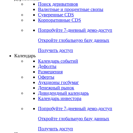
Откройте глобальную базу данных
Получить доступ
Деривативы
Поиск деривативов
Валютные и процентные свопы
Суверенные CDS
Корпоративные CDS
Попробуйте
7-дневный
демо-доступ
Откройте глобальную базу данных
Получить доступ
Календарь
Календарь событий
Дефолты
Размещения
Оферты
Аукционы госбумаг
Денежный рынок
Дивидендный календарь
Календарь инвестора
Попробуйте
7-дневный
демо-доступ