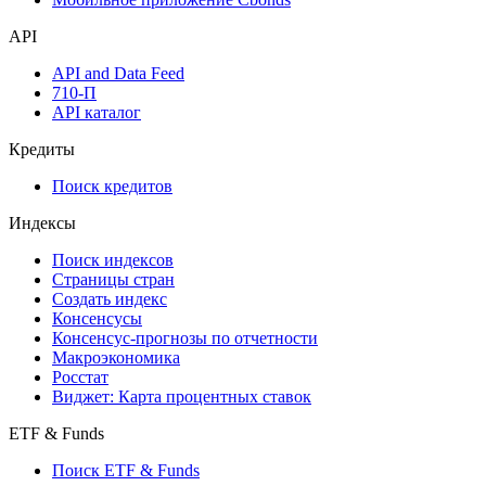
API
API and Data Feed
710-П
API каталог
Кредиты
Поиск кредитов
Индексы
Поиск индексов
Страницы стран
Создать индекс
Консенсусы
Консенсус-прогнозы по отчетности
Макроэкономика
Росстат
Виджет: Карта процентных ставок
ETF & Funds
Поиск ETF & Funds