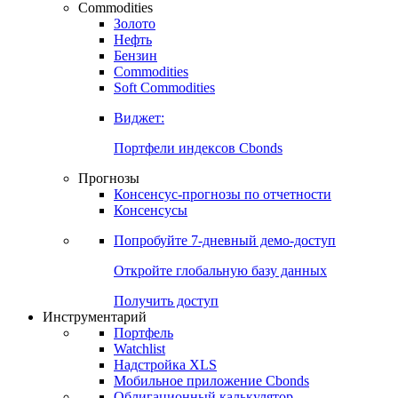
Commodities
Золото
Нефть
Бензин
Commodities
Soft Commodities
Виджет:
Портфели индексов Cbonds
Прогнозы
Консенсус-прогнозы по отчетности
Консенсусы
Попробуйте
7-дневный
демо-доступ
Откройте глобальную базу данных
Получить доступ
Инструментарий
Портфель
Watchlist
Надстройка XLS
Мобильное приложение Cbonds
Облигационный калькулятор