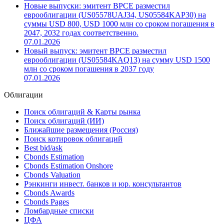
Новые выпуски: эмитент BPCE разместил
еврооблигации (US05578UAJ34, US05584KAP30) на
суммы USD 800, USD 1000 млн со сроком погашения в
2047, 2032 годах соответственно.
07.01.2026
Новый выпуск: эмитент BPCE разместил
еврооблигации (US05584KAQ13) на сумму USD 1500
млн со сроком погашения в 2037 году
07.01.2026
Облигации
Поиск облигаций & Карты рынка
Поиск облигаций (ИИ)
Ближайшие размещения (Россия)
Поиск котировок облигаций
Best bid/ask
Cbonds Estimation
Cbonds Estimation Onshore
Cbonds Valuation
Рэнкинги инвест. банков и юр. консультантов
Cbonds Awards
Cbonds Pages
Ломбардные списки
ЦФА