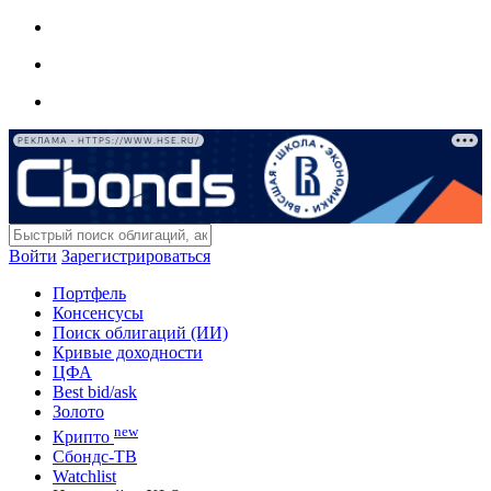
РЕКЛАМА • HTTPS://WWW.HSE.RU/
Войти
Зарегистрироваться
Портфель
Консенсусы
Поиск облигаций (ИИ)
Кривые доходности
ЦФА
Best bid/ask
Золото
new
Крипто
Сбондс-ТВ
Watchlist