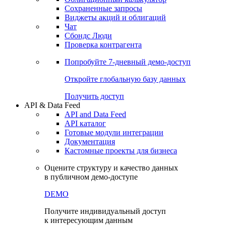
Сохраненные запросы
Виджеты акций и облигаций
Чат
Сбондс Люди
Проверка контрагента
Попробуйте
7-дневный
демо-доступ
Откройте глобальную базу данных
Получить доступ
API & Data Feed
API and Data Feed
API каталог
Готовые модули интеграции
Документация
Кастомные проекты для бизнеса
Оцените структуру и качество данных
в публичном демо-доступе
DEMO
Получите индивидуальный доступ
к интересующим данным