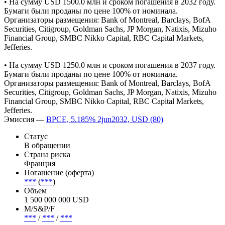
• На сумму USD 1500.0 млн и сроком погашения в 2032 году.
Бумаги были проданы по цене 100% от номинала.
Организаторы размещения: Bank of Montreal, Barclays, BofA
Securities, Citigroup, Goldman Sachs, JP Morgan, Natixis, Mizuho
Financial Group, SMBC Nikko Capital, RBC Capital Markets,
Jefferies.
• На сумму USD 1250.0 млн и сроком погашения в 2037 году.
Бумаги были проданы по цене 100% от номинала.
Организаторы размещения: Bank of Montreal, Barclays, BofA
Securities, Citigroup, Goldman Sachs, JP Morgan, Natixis, Mizuho
Financial Group, SMBC Nikko Capital, RBC Capital Markets,
Jefferies.
Эмиссия —
BPCE, 5.185% 2jun2032, USD (80)
Статус
В обращении
Страна риска
Франция
Погашение (оферта)
***
(
***
)
Объем
1 500 000 000 USD
М/S&P/F
***
/
***
/
***