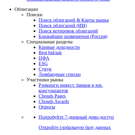
Облигации
Поиски
Поиск облигаций & Карты рынка
Поиск облигаций (ИИ)
Поиск котировок облигаций
Ближайшие размещения (Россия)
Специальные разделы
Кривые доходности
Best bid/ask
ЦФА
ESG
Сукук
Ломбардные списки
Участники рынка
Рэнкинги инвест. банков и юр.
консультантов
Cbonds Pages
Cbonds Awards
Опросы
Попробуйте
7-дневный
демо-доступ
Откройте глобальную базу данных