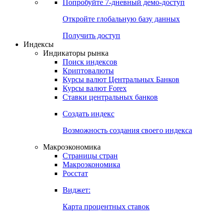
Попробуйте
7-дневный
демо-доступ
Откройте глобальную базу данных
Получить доступ
Индексы
Индикаторы рынка
Поиск индексов
Криптовалюты
Курсы валют Центральных Банков
Курсы валют Forex
Ставки центральных банков
Создать индекс
Возможность создания своего индекса
Макроэкономика
Страницы стран
Макроэкономика
Росстат
Виджет:
Карта процентных ставок