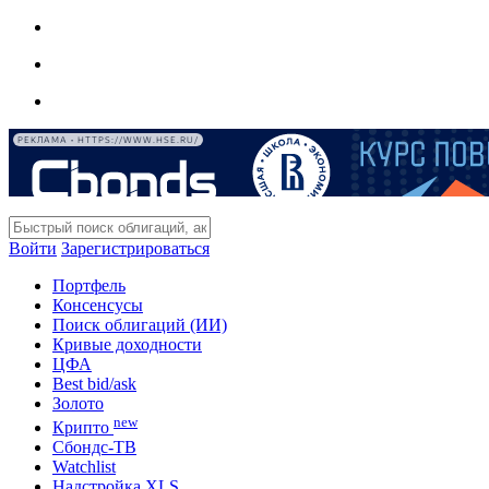
РЕКЛАМА • HTTPS://WWW.HSE.RU/
Войти
Зарегистрироваться
Портфель
Консенсусы
Поиск облигаций (ИИ)
Кривые доходности
ЦФА
Best bid/ask
Золото
new
Крипто
Сбондс-ТВ
Watchlist
Надстройка XLS