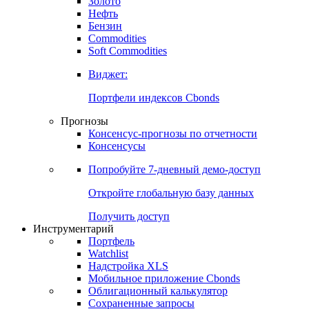
Золото
Нефть
Бензин
Commodities
Soft Commodities
Виджет:
Портфели индексов Cbonds
Прогнозы
Консенсус-прогнозы по отчетности
Консенсусы
Попробуйте
7-дневный
демо-доступ
Откройте глобальную базу данных
Получить доступ
Инструментарий
Портфель
Watchlist
Надстройка XLS
Мобильное приложение Cbonds
Облигационный калькулятор
Сохраненные запросы