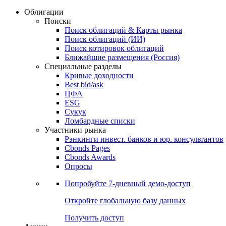
Облигации
Поиски
Поиск облигаций & Карты рынка
Поиск облигаций (ИИ)
Поиск котировок облигаций
Ближайшие размещения (Россия)
Специальные разделы
Кривые доходности
Best bid/ask
ЦФА
ESG
Сукук
Ломбардные списки
Участники рынка
Рэнкинги инвест. банков и юр. консультантов
Cbonds Pages
Cbonds Awards
Опросы
Попробуйте
7-дневный
демо-доступ
Откройте глобальную базу данных
Получить доступ