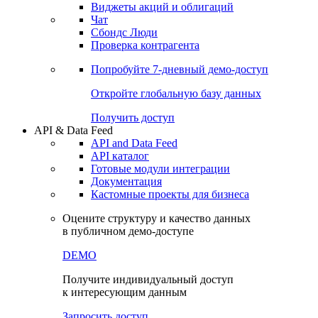
Виджеты акций и облигаций
Чат
Сбондс Люди
Проверка контрагента
Попробуйте
7-дневный
демо-доступ
Откройте глобальную базу данных
Получить доступ
API & Data Feed
API and Data Feed
API каталог
Готовые модули интеграции
Документация
Кастомные проекты для бизнеса
Оцените структуру и качество данных
в публичном демо-доступе
DEMO
Получите индивидуальный доступ
к интересующим данным
Запросить доступ