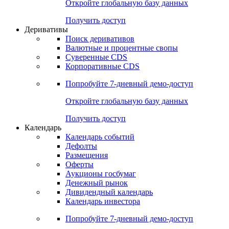
Откройте глобальную базу данных
Получить доступ
Деривативы
Поиск деривативов
Валютные и процентные свопы
Суверенные CDS
Корпоративные CDS
Попробуйте
7-дневный
демо-доступ
Откройте глобальную базу данных
Получить доступ
Календарь
Календарь событий
Дефолты
Размещения
Оферты
Аукционы госбумаг
Денежный рынок
Дивидендный календарь
Календарь инвестора
Попробуйте
7-дневный
демо-доступ