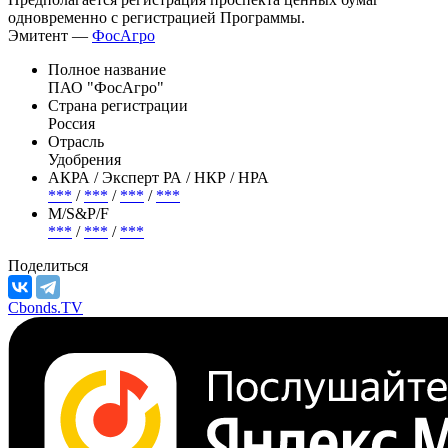
одновременно с регистрацией Программы.
Эмитент —
ФосАгро
Полное название
ПАО "ФосАгро"
Страна регистрации
Россия
Отрасль
Удобрения
АКРА / Эксперт РА / НКР / НРА
***
/
***
/
***
/
***
М/S&P/F
***
/
***
/
***
Поделиться
Cbonds.TV