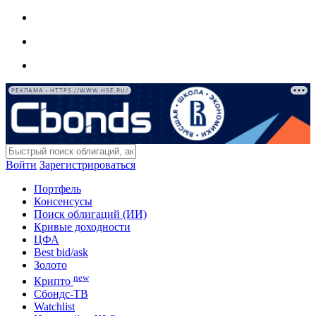
РЕКЛАМА • HTTPS://WWW.HSE.RU/
Войти
Зарегистрироваться
Портфель
Консенсусы
Поиск облигаций (ИИ)
Кривые доходности
ЦФА
Best bid/ask
Золото
new
Крипто
Сбондс-ТВ
Watchlist