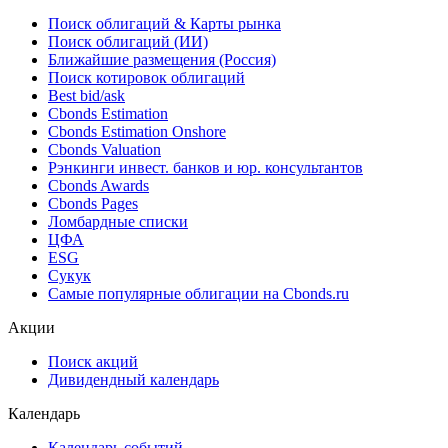
Поиск облигаций & Карты рынка
Поиск облигаций (ИИ)
Ближайшие размещения (Россия)
Поиск котировок облигаций
Best bid/ask
Cbonds Estimation
Cbonds Estimation Onshore
Cbonds Valuation
Рэнкинги инвест. банков и юр. консультантов
Cbonds Awards
Cbonds Pages
Ломбардные списки
ЦФА
ESG
Сукук
Самые популярные облигации на Cbonds.ru
Акции
Поиск акций
Дивидендный календарь
Календарь
Календарь событий