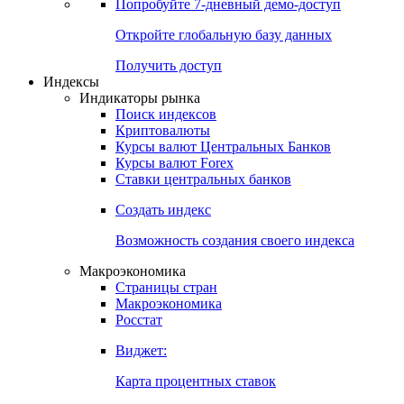
Попробуйте
7-дневный
демо-доступ
Откройте глобальную базу данных
Получить доступ
Индексы
Индикаторы рынка
Поиск индексов
Криптовалюты
Курсы валют Центральных Банков
Курсы валют Forex
Ставки центральных банков
Создать индекс
Возможность создания своего индекса
Макроэкономика
Страницы стран
Макроэкономика
Росстат
Виджет:
Карта процентных ставок