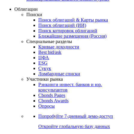
Облигации
Поиски
Поиск облигаций & Карты рынка
Поиск облигаций (ИИ)
Поиск котировок облигаций
Ближайшие размещения (Россия)
Специальные разделы
Кривые доходности
Best bid/ask
ЦФА
ESG
Сукук
Ломбардные списки
Участники рынка
Рэнкинги инвест. банков и юр.
консультантов
Cbonds Pages
Cbonds Awards
Опросы
Попробуйте
7-дневный
демо-доступ
Откройте глобальную базу данных