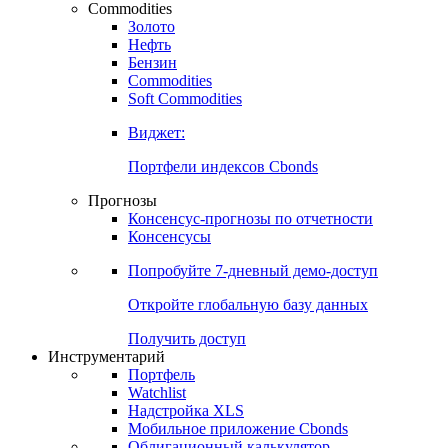
Commodities
Золото
Нефть
Бензин
Commodities
Soft Commodities
Виджет:
Портфели индексов Cbonds
Прогнозы
Консенсус-прогнозы по отчетности
Консенсусы
Попробуйте
7-дневный
демо-доступ
Откройте глобальную базу данных
Получить доступ
Инструментарий
Портфель
Watchlist
Надстройка XLS
Мобильное приложение Cbonds
Облигационный калькулятор