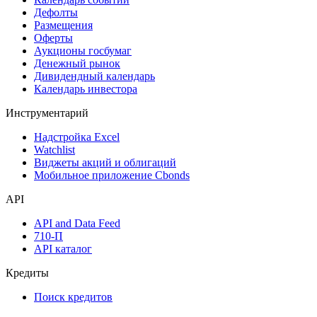
Дефолты
Размещения
Оферты
Аукционы госбумаг
Денежный рынок
Дивидендный календарь
Календарь инвестора
Инструментарий
Надстройка Excel
Watchlist
Виджеты акций и облигаций
Мобильное приложение Cbonds
API
API and Data Feed
710-П
API каталог
Кредиты
Поиск кредитов