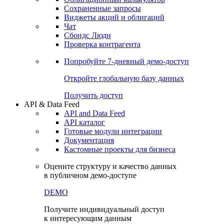
Сохраненные запросы
Виджеты акций и облигаций
Чат
Сбондс Люди
Проверка контрагента
Попробуйте
7-дневный
демо-доступ
Откройте глобальную базу данных
Получить доступ
API & Data Feed
API and Data Feed
API каталог
Готовые модули интеграции
Документация
Кастомные проекты для бизнеса
Оцените структуру и качество данных
в публичном демо-доступе
DEMO
Получите индивидуальный доступ
к интересующим данным