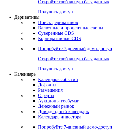
Откройте глобальную базу данных
Получить доступ
Деривативы
Поиск деривативов
Валютные и процентные свопы
Суверенные CDS
Корпоративные CDS
Попробуйте
7-дневный
демо-доступ
Откройте глобальную базу данных
Получить доступ
Календарь
Календарь событий
Дефолты
Размещения
Оферты
Аукционы госбумаг
Денежный рынок
Дивидендный календарь
Календарь инвестора
Попробуйте
7-дневный
демо-доступ