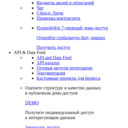
Виджеты акций и облигаций
Чат
Сбондс Люди
Проверка контрагента
Попробуйте
7-дневный
демо-доступ
Откройте глобальную базу данных
Получить доступ
API & Data Feed
API and Data Feed
API каталог
Готовые модули интеграции
Документация
Кастомные проекты для бизнеса
Оцените структуру и качество данных
в публичном демо-доступе
DEMO
Получите индивидуальный доступ
к интересующим данным
Запросить доступ