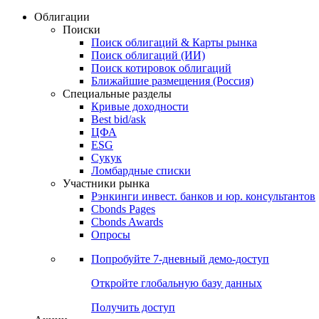
Облигации
Поиски
Поиск облигаций & Карты рынка
Поиск облигаций (ИИ)
Поиск котировок облигаций
Ближайшие размещения (Россия)
Специальные разделы
Кривые доходности
Best bid/ask
ЦФА
ESG
Сукук
Ломбардные списки
Участники рынка
Рэнкинги инвест. банков и юр. консультантов
Cbonds Pages
Cbonds Awards
Опросы
Попробуйте
7-дневный
демо-доступ
Откройте глобальную базу данных
Получить доступ