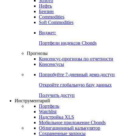
Золото
Нефть
Бензин
Commodities
Soft Commodities
Виджет:
Портфели индексов Cbonds
Прогнозы
Консенсус-прогнозы по отчетности
Консенсусы
Попробуйте
7-дневный
демо-доступ
Откройте глобальную базу данных
Получить доступ
Инструментарий
Портфель
Watchlist
Надстройка XLS
Мобильное приложение Cbonds
Облигационный калькулятор
Сохраненные запросы