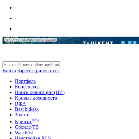
РЕКЛАМА • CBONDS-CONGRESS.RU
Войти
Зарегистрироваться
Портфель
Консенсусы
Поиск облигаций (ИИ)
Кривые доходности
ЦФА
Best bid/ask
Золото
new
Крипто
Сбондс-ТВ
Watchlist
Надстройка XLS