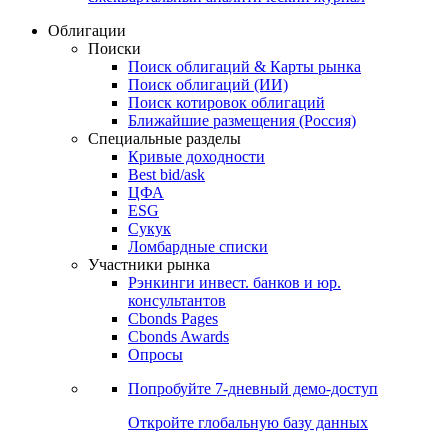
Облигации
Поиски
Поиск облигаций & Карты рынка
Поиск облигаций (ИИ)
Поиск котировок облигаций
Ближайшие размещения (Россия)
Специальные разделы
Кривые доходности
Best bid/ask
ЦФА
ESG
Сукук
Ломбардные списки
Участники рынка
Рэнкинги инвест. банков и юр.
консультантов
Cbonds Pages
Cbonds Awards
Опросы
Попробуйте
7-дневный
демо-доступ
Откройте глобальную базу данных