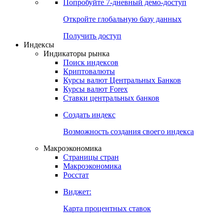
Попробуйте
7-дневный
демо-доступ
Откройте глобальную базу данных
Получить доступ
Индексы
Индикаторы рынка
Поиск индексов
Криптовалюты
Курсы валют Центральных Банков
Курсы валют Forex
Ставки центральных банков
Создать индекс
Возможность создания своего индекса
Макроэкономика
Страницы стран
Макроэкономика
Росстат
Виджет:
Карта процентных ставок