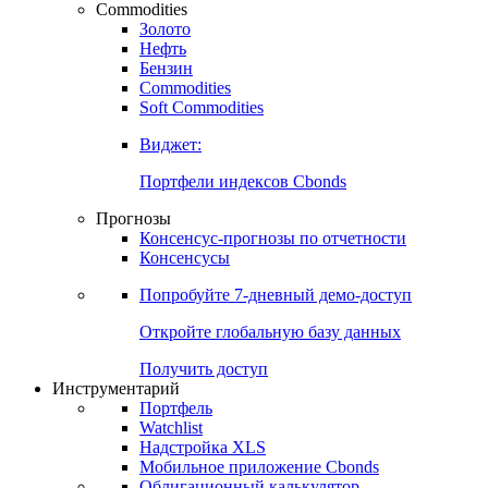
Commodities
Золото
Нефть
Бензин
Commodities
Soft Commodities
Виджет:
Портфели индексов Cbonds
Прогнозы
Консенсус-прогнозы по отчетности
Консенсусы
Попробуйте
7-дневный
демо-доступ
Откройте глобальную базу данных
Получить доступ
Инструментарий
Портфель
Watchlist
Надстройка XLS
Мобильное приложение Cbonds
Облигационный калькулятор