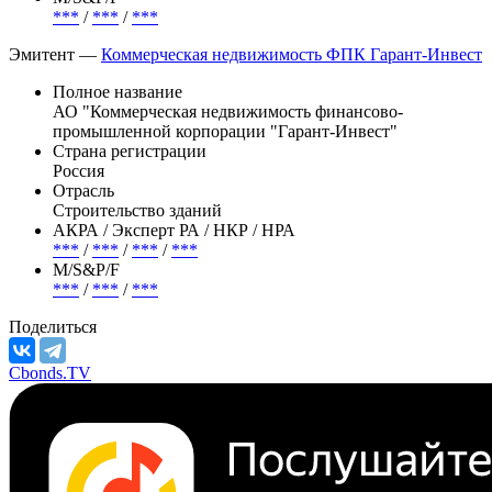
***
/
***
/
***
Эмитент —
Коммерческая недвижимость ФПК Гарант-Инвест
Полное название
АО "Коммерческая недвижимость финансово-
промышленной корпорации "Гарант-Инвест"
Страна регистрации
Россия
Отрасль
Строительство зданий
АКРА / Эксперт РА / НКР / НРА
***
/
***
/
***
/
***
М/S&P/F
***
/
***
/
***
Поделиться
Cbonds.TV