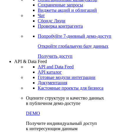
Сохраненные запросы
Виджеты акций и облигаций
Чат
Сбондс Люди
Проверка контрагента
Попробуйте
7-дневный
демо-доступ
Откройте глобальную базу данных
Получить доступ
API & Data Feed
API and Data Feed
API каталог
Готовые модули интеграции
Документация
Кастомные проекты для бизнеса
Оцените структуру и качество данных
в публичном демо-доступе
DEMO
Получите индивидуальный доступ
к интересующим данным