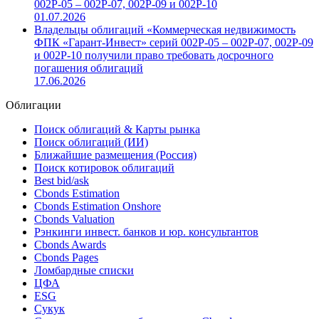
002Р-05 – 002Р-07, 002Р-09 и 002Р-10
01.07.2026
Владельцы облигаций «Коммерческая недвижимость
ФПК «Гарант-Инвест» серий 002Р-05 – 002Р-07, 002Р-09
и 002Р-10 получили право требовать досрочного
погашения облигаций
17.06.2026
Облигации
Поиск облигаций & Карты рынка
Поиск облигаций (ИИ)
Ближайшие размещения (Россия)
Поиск котировок облигаций
Best bid/ask
Cbonds Estimation
Cbonds Estimation Onshore
Cbonds Valuation
Рэнкинги инвест. банков и юр. консультантов
Cbonds Awards
Cbonds Pages
Ломбардные списки
ЦФА
ESG
Сукук