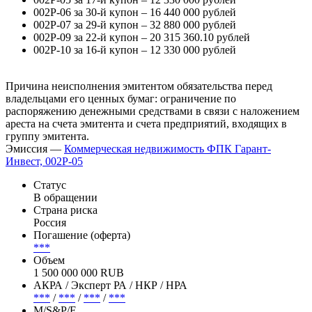
002Р-06 за 30-й купон – 16 440 000 рублей
002Р-07 за 29-й купон – 32 880 000 рублей
002Р-09 за 22-й купон – 20 315 360.10 рублей
002Р-10 за 16-й купон – 12 330 000 рублей
Причина неисполнения эмитентом обязательства перед
владельцами его ценных бумаг: ограничение по
распоряжению денежными средствами в связи с наложением
ареста на счета эмитента и счета предприятий, входящих в
группу эмитента.
Эмиссия —
Коммерческая недвижимость ФПК Гарант-
Инвест, 002Р-05
Статус
В обращении
Страна риска
Россия
Погашение (оферта)
***
Объем
1 500 000 000 RUB
АКРА / Эксперт РА / НКР / НРА
***
/
***
/
***
/
***
М/S&P/F