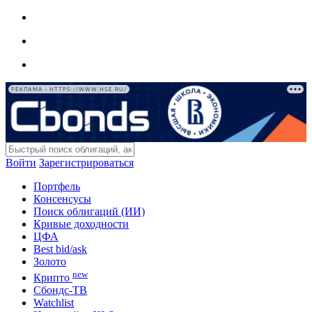
РЕКЛАМА • HTTPS://WWW.HSE.RU/
Войти
Зарегистрироваться
Портфель
Консенсусы
Поиск облигаций (ИИ)
Кривые доходности
ЦФА
Best bid/ask
Золото
new
Крипто
Сбондс-ТВ
Watchlist