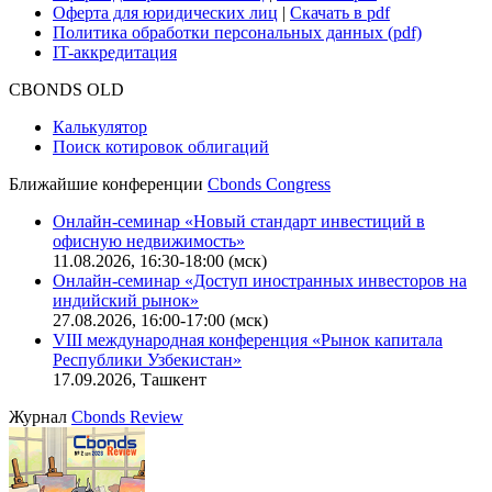
Оферта для юридических лиц
|
Скачать в pdf
Политика обработки персональных данных (pdf)
IT-аккредитация
CBONDS OLD
Калькулятор
Поиск котировок облигаций
Ближайшие конференции
Cbonds Congress
Онлайн-семинар «Новый стандарт инвестиций в
офисную недвижимость»
11.08.2026, 16:30-18:00 (мск)
Онлайн-семинар «Доступ иностранных инвесторов на
индийский рынок»
27.08.2026, 16:00-17:00 (мск)
VIII международная конференция «Рынок капитала
Республики Узбекистан»
17.09.2026, Ташкент
Журнал
Cbonds Review