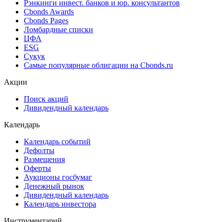
Рэнкинги инвест. банков и юр. консультантов
Cbonds Awards
Cbonds Pages
Ломбардные списки
ЦФА
ESG
Сукук
Самые популярные облигации на Cbonds.ru
Акции
Поиск акций
Дивидендный календарь
Календарь
Календарь событий
Дефолты
Размещения
Оферты
Аукционы госбумаг
Денежный рынок
Дивидендный календарь
Календарь инвестора
Инструментарий