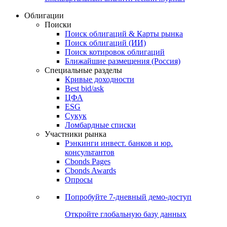
Облигации
Поиски
Поиск облигаций & Карты рынка
Поиск облигаций (ИИ)
Поиск котировок облигаций
Ближайшие размещения (Россия)
Специальные разделы
Кривые доходности
Best bid/ask
ЦФА
ESG
Сукук
Ломбардные списки
Участники рынка
Рэнкинги инвест. банков и юр.
консультантов
Cbonds Pages
Cbonds Awards
Опросы
Попробуйте
7-дневный
демо-доступ
Откройте глобальную базу данных