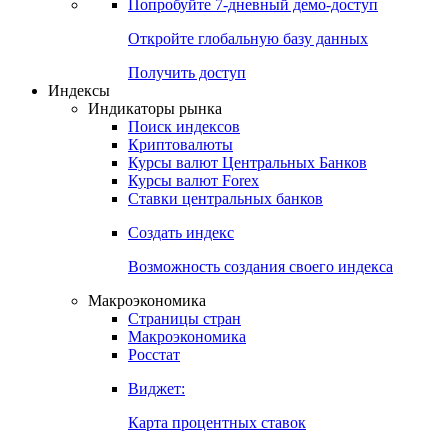
Попробуйте
7-дневный
демо-доступ
Откройте глобальную базу данных
Получить доступ
Индексы
Индикаторы рынка
Поиск индексов
Криптовалюты
Курсы валют Центральных Банков
Курсы валют Forex
Ставки центральных банков
Создать индекс
Возможность создания своего индекса
Макроэкономика
Страницы стран
Макроэкономика
Росстат
Виджет:
Карта процентных ставок