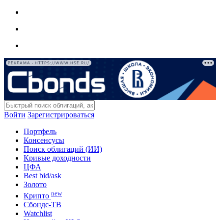
РЕКЛАМА • HTTPS://WWW.HSE.RU/
Войти
Зарегистрироваться
Портфель
Консенсусы
Поиск облигаций (ИИ)
Кривые доходности
ЦФА
Best bid/ask
Золото
new
Крипто
Сбондс-ТВ
Watchlist