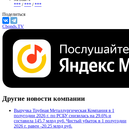
***
/
***
/
***
Поделиться
Cbonds.TV
Другие новости компании
Выручка Трубная Металлургическая Компания в 1
полугодии 2026 г. по РСБУ снизилась на 29.6% и
составила 145.7 млрд руб. Чистый убыток в 1 полугодии
2026 г. равен -20.25 млрд руб.