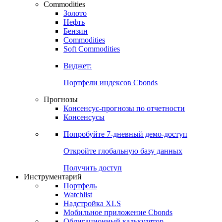
Commodities
Золото
Нефть
Бензин
Commodities
Soft Commodities
Виджет:
Портфели индексов Cbonds
Прогнозы
Консенсус-прогнозы по отчетности
Консенсусы
Попробуйте
7-дневный
демо-доступ
Откройте глобальную базу данных
Получить доступ
Инструментарий
Портфель
Watchlist
Надстройка XLS
Мобильное приложение Cbonds
Облигационный калькулятор