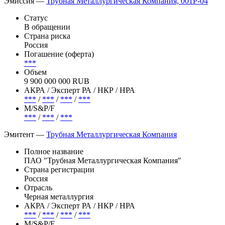
Эмиссия —
Трубная Металлургическая Компания, 001P-04
Статус
В обращении
Страна риска
Россия
Погашение (оферта)
***
Объем
9 900 000 000 RUB
АКРА / Эксперт РА / НКР / НРА
***
/
***
/
***
/
***
М/S&P/F
***
/
***
/
***
Эмитент —
Трубная Металлургическая Компания
Полное название
ПАО "Трубная Металлургическая Компания"
Страна регистрации
Россия
Отрасль
Черная металлургия
АКРА / Эксперт РА / НКР / НРА
***
/
***
/
***
/
***
М/S&P/F