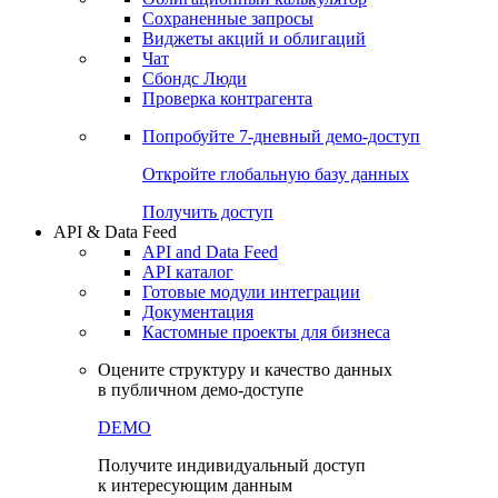
Сохраненные запросы
Виджеты акций и облигаций
Чат
Сбондс Люди
Проверка контрагента
Попробуйте
7-дневный
демо-доступ
Откройте глобальную базу данных
Получить доступ
API & Data Feed
API and Data Feed
API каталог
Готовые модули интеграции
Документация
Кастомные проекты для бизнеса
Оцените структуру и качество данных
в публичном демо-доступе
DEMO
Получите индивидуальный доступ
к интересующим данным