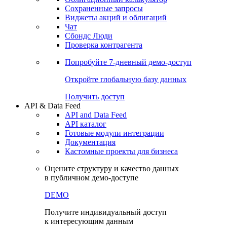
Сохраненные запросы
Виджеты акций и облигаций
Чат
Сбондс Люди
Проверка контрагента
Попробуйте
7-дневный
демо-доступ
Откройте глобальную базу данных
Получить доступ
API & Data Feed
API and Data Feed
API каталог
Готовые модули интеграции
Документация
Кастомные проекты для бизнеса
Оцените структуру и качество данных
в публичном демо-доступе
DEMO
Получите индивидуальный доступ
к интересующим данным