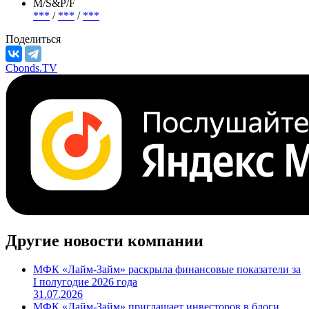
М/S&P/F
***
/
***
/
***
Поделиться
Cbonds.TV
Другие новости компании
МФК «Лайм-Займ» раскрыла финансовые показатели за
I полугодие 2026 года
31.07.2026
МФК «Лайм-Займ» приглашает инвесторов в блоги