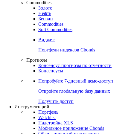
Commodities
Золото
Нефть
Бензин
Commodities
Soft Commodities
Виджет:
Портфели индексов Cbonds
Прогнозы
Консенсус-прогнозы по отчетности
Консенсусы
Попробуйте
7-дневный
демо-доступ
Откройте глобальную базу данных
Получить доступ
Инструментарий
Портфель
Watchlist
Надстройка XLS
Мобильное приложение Cbonds
Облигационный калькулятор