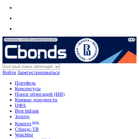
РЕКЛАМА • HTTPS://WWW.HSE.RU/
Войти
Зарегистрироваться
Портфель
Консенсусы
Поиск облигаций (ИИ)
Кривые доходности
ЦФА
Best bid/ask
Золото
new
Крипто
Сбондс-ТВ
Watchlist