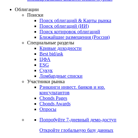
Облигации
Поиски
Поиск облигаций & Карты рынка
Поиск облигаций (ИИ)
Поиск котировок облигаций
Ближайшие размещения (Россия)
Специальные разделы
Кривые доходности
Best bid/ask
ЦФА
ESG
Сукук
Ломбардные списки
Участники рынка
Рэнкинги инвест. банков и юр.
консультантов
Cbonds Pages
Cbonds Awards
Опросы
Попробуйте
7-дневный
демо-доступ
Откройте глобальную базу данных