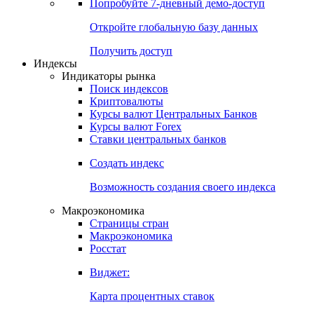
Попробуйте
7-дневный
демо-доступ
Откройте глобальную базу данных
Получить доступ
Индексы
Индикаторы рынка
Поиск индексов
Криптовалюты
Курсы валют Центральных Банков
Курсы валют Forex
Ставки центральных банков
Создать индекс
Возможность создания своего индекса
Макроэкономика
Страницы стран
Макроэкономика
Росстат
Виджет:
Карта процентных ставок