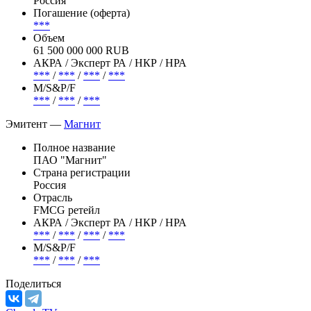
Россия
Погашение (оферта)
***
Объем
61 500 000 000 RUB
АКРА / Эксперт РА / НКР / НРА
***
/
***
/
***
/
***
М/S&P/F
***
/
***
/
***
Эмитент —
Магнит
Полное название
ПАО "Магнит"
Страна регистрации
Россия
Отрасль
FMCG ретейл
АКРА / Эксперт РА / НКР / НРА
***
/
***
/
***
/
***
М/S&P/F
***
/
***
/
***
Поделиться