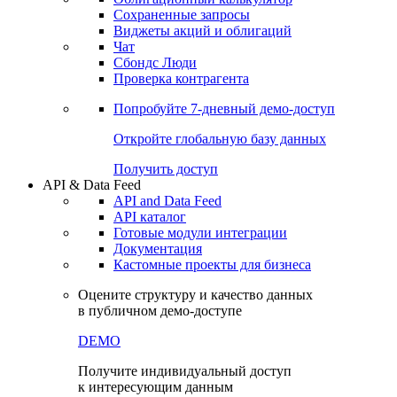
Сохраненные запросы
Виджеты акций и облигаций
Чат
Сбондс Люди
Проверка контрагента
Попробуйте
7-дневный
демо-доступ
Откройте глобальную базу данных
Получить доступ
API & Data Feed
API and Data Feed
API каталог
Готовые модули интеграции
Документация
Кастомные проекты для бизнеса
Оцените структуру и качество данных
в публичном демо-доступе
DEMO
Получите индивидуальный доступ
к интересующим данным