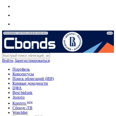
РЕКЛАМА • HTTPS://WWW.HSE.RU/
Войти
Зарегистрироваться
Портфель
Консенсусы
Поиск облигаций (ИИ)
Кривые доходности
ЦФА
Best bid/ask
Золото
new
Крипто
Сбондс-ТВ
Watchlist