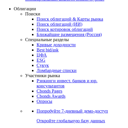
Облигации
Поиски
Поиск облигаций & Карты рынка
Поиск облигаций (ИИ)
Поиск котировок облигаций
Ближайшие размещения (Россия)
Специальные разделы
Кривые доходности
Best bid/ask
ЦФА
ESG
Сукук
Ломбардные списки
Участники рынка
Рэнкинги инвест. банков и юр.
консультантов
Cbonds Pages
Cbonds Awards
Опросы
Попробуйте
7-дневный
демо-доступ
Откройте глобальную базу данных