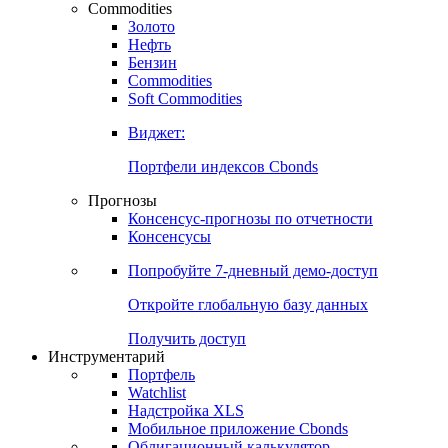
Commodities
Золото
Нефть
Бензин
Commodities
Soft Commodities
Виджет:
Портфели индексов Cbonds
Прогнозы
Консенсус-прогнозы по отчетности
Консенсусы
Попробуйте
7-дневный
демо-доступ
Откройте глобальную базу данных
Получить доступ
Инструментарий
Портфель
Watchlist
Надстройка XLS
Мобильное приложение Cbonds
Облигационный калькулятор