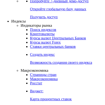
Попробуйте
7-дневный
демо-доступ
Откройте глобальную базу данных
Получить доступ
Индексы
Индикаторы рынка
Поиск индексов
Криптовалюты
Курсы валют Центральных Банков
Курсы валют Forex
Ставки центральных банков
Создать индекс
Возможность создания своего индекса
Макроэкономика
Страницы стран
Макроэкономика
Росстат
Виджет:
Карта процентных ставок