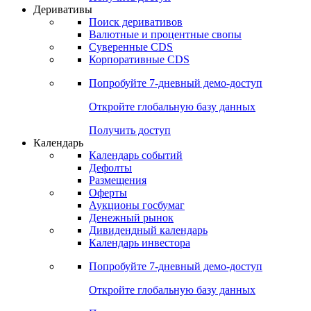
Откройте глобальную базу данных
Получить доступ
Деривативы
Поиск деривативов
Валютные и процентные свопы
Суверенные CDS
Корпоративные CDS
Попробуйте
7-дневный
демо-доступ
Откройте глобальную базу данных
Получить доступ
Календарь
Календарь событий
Дефолты
Размещения
Оферты
Аукционы госбумаг
Денежный рынок
Дивидендный календарь
Календарь инвестора