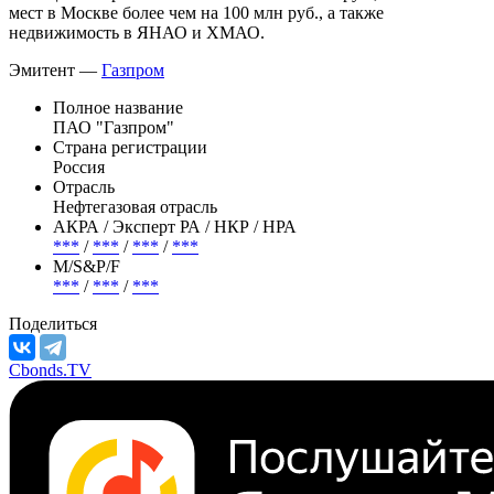
Также "Газпром" реализовал пансионат "Морозовка" в
Московской области за 703 млн руб., нежилые помещения в
Москве более чем на 350 млн руб., 176 единиц автомобильной
и специализированной техники на 148 млн руб., 65 машино-
мест в Москве более чем на 100 млн руб., а также
недвижимость в ЯНАО и ХМАО.
Эмитент —
Газпром
Полное название
ПАО "Газпром"
Страна регистрации
Россия
Отрасль
Нефтегазовая отрасль
АКРА / Эксперт РА / НКР / НРА
***
/
***
/
***
/
***
М/S&P/F
***
/
***
/
***
Поделиться
Cbonds.TV