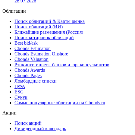
Выручка Газпром в 1 полугодии 2026 г. по РСБУ
увеличилась на 2.87% и составила 3137.52 млрд руб.
Чистая прибыль по РСБУ составила 78.37 млрд руб.
28.07.2026
Облигации
Поиск облигаций & Карты рынка
Поиск облигаций (ИИ)
Ближайшие размещения (Россия)
Поиск котировок облигаций
Best bid/ask
Cbonds Estimation
Cbonds Estimation Onshore
Cbonds Valuation
Рэнкинги инвест. банков и юр. консультантов
Cbonds Awards
Cbonds Pages
Ломбардные списки
ЦФА
ESG
Сукук
Самые популярные облигации на Cbonds.ru
Акции