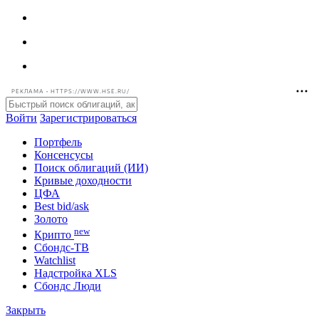
РЕКЛАМА • HTTPS://WWW.HSE.RU/
Войти
Зарегистрироваться
Портфель
Консенсусы
Поиск облигаций (ИИ)
Кривые доходности
ЦФА
Best bid/ask
Золото
new
Крипто
Сбондс-ТВ
Watchlist