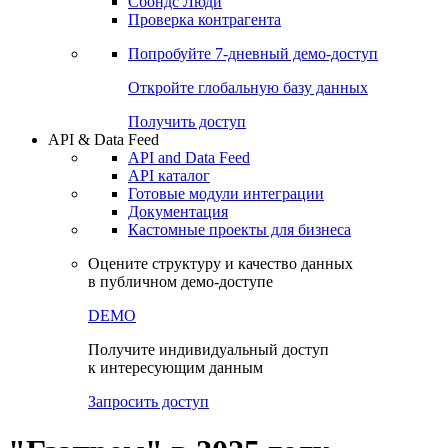
Сохраненные запросы
Виджеты акций и облигаций
Чат
Сбондс Люди
Проверка контрагента
Попробуйте
7-дневный
демо-доступ
Откройте глобальную базу данных
Получить доступ
API & Data Feed
API and Data Feed
API каталог
Готовые модули интеграции
Документация
Кастомные проекты для бизнеса
Оцените структуру и качество данных
в публичном демо-доступе
DEMO
Получите индивидуальный доступ
к интересующим данным