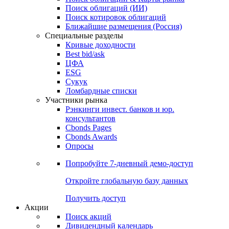
Облигации
Поиски
Поиск облигаций & Карты рынка
Поиск облигаций (ИИ)
Поиск котировок облигаций
Ближайшие размещения (Россия)
Специальные разделы
Кривые доходности
Best bid/ask
ЦФА
ESG
Сукук
Ломбардные списки
Участники рынка
Рэнкинги инвест. банков и юр.
консультантов
Cbonds Pages
Cbonds Awards
Опросы
Попробуйте
7-дневный
демо-доступ
Откройте глобальную базу данных