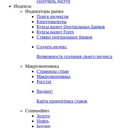
Попробуйте
7-дневный
демо-доступ
Откройте глобальную базу данных
Получить доступ
Индексы
Индикаторы рынка
Поиск индексов
Криптовалюты
Курсы валют Центральных Банков
Курсы валют Forex
Ставки центральных банков
Создать индекс
Возможность создания своего индекса
Макроэкономика
Страницы стран
Макроэкономика
Росстат
Виджет:
Карта процентных ставок