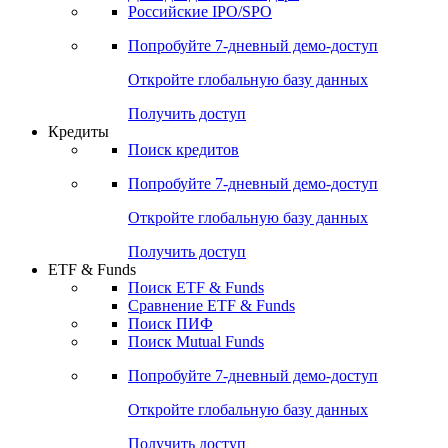
Получить доступ
Акции
Поиск акций
Дивидендный календарь
Российские IPO/SPO
Попробуйте
7-дневный
демо-доступ
Откройте глобальную базу данных
Получить доступ
Кредиты
Поиск кредитов
Попробуйте
7-дневный
демо-доступ
Откройте глобальную базу данных
Получить доступ
ETF & Funds
Поиск ETF & Funds
Сравнение ETF & Funds
Поиск ПИФ
Поиск Mutual Funds
Попробуйте
7-дневный
демо-доступ