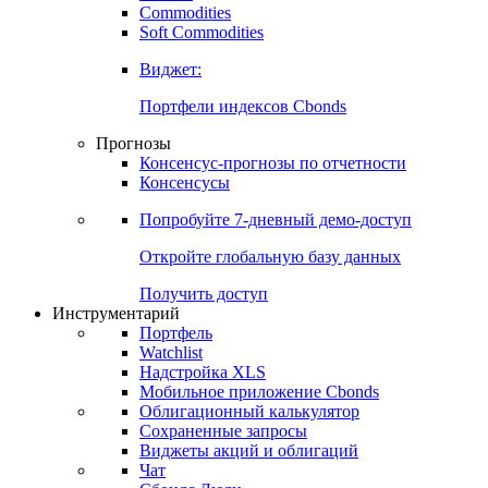
Commodities
Золото
Нефть
Бензин
Commodities
Soft Commodities
Виджет:
Портфели индексов Cbonds
Прогнозы
Консенсус-прогнозы по отчетности
Консенсусы
Попробуйте
7-дневный
демо-доступ
Откройте глобальную базу данных
Получить доступ
Инструментарий
Портфель
Watchlist
Надстройка XLS
Мобильное приложение Cbonds
Облигационный калькулятор