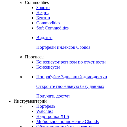
Commodities
Золото
Нефть
Бензин
Commodities
Soft Commodities
Виджет:
Портфели индексов Cbonds
Прогнозы
Консенсус-прогнозы по отчетности
Консенсусы
Попробуйте
7-дневный
демо-доступ
Откройте глобальную базу данных
Получить доступ
Инструментарий
Портфель
Watchlist
Надстройка XLS
Мобильное приложение Cbonds
Облигационный калькулятор