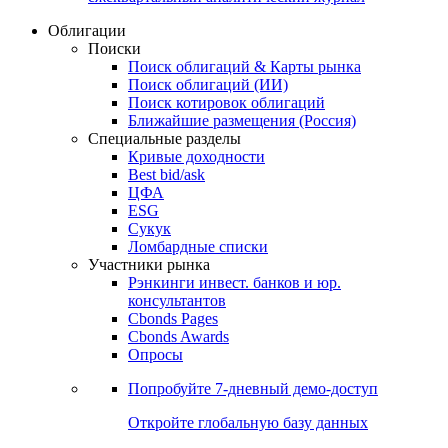
Облигации
Поиски
Поиск облигаций & Карты рынка
Поиск облигаций (ИИ)
Поиск котировок облигаций
Ближайшие размещения (Россия)
Специальные разделы
Кривые доходности
Best bid/ask
ЦФА
ESG
Сукук
Ломбардные списки
Участники рынка
Рэнкинги инвест. банков и юр.
консультантов
Cbonds Pages
Cbonds Awards
Опросы
Попробуйте
7-дневный
демо-доступ
Откройте глобальную базу данных