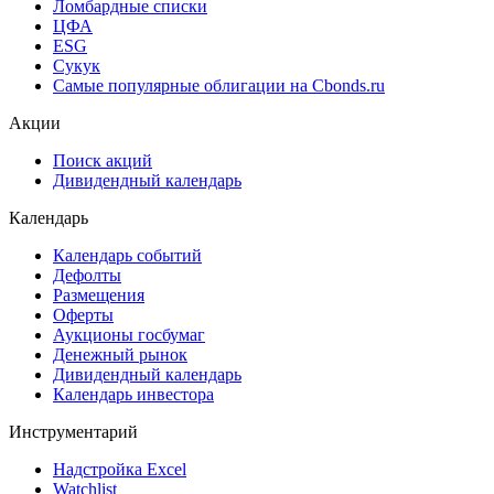
Ломбардные списки
ЦФА
ESG
Сукук
Самые популярные облигации на Cbonds.ru
Акции
Поиск акций
Дивидендный календарь
Календарь
Календарь событий
Дефолты
Размещения
Оферты
Аукционы госбумаг
Денежный рынок
Дивидендный календарь
Календарь инвестора
Инструментарий
Надстройка Excel
Watchlist