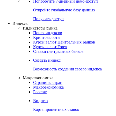
Попробуйте
7-дневный
демо-доступ
Откройте глобальную базу данных
Получить доступ
Индексы
Индикаторы рынка
Поиск индексов
Криптовалюты
Курсы валют Центральных Банков
Курсы валют Forex
Ставки центральных банков
Создать индекс
Возможность создания своего индекса
Макроэкономика
Страницы стран
Макроэкономика
Росстат
Виджет:
Карта процентных ставок