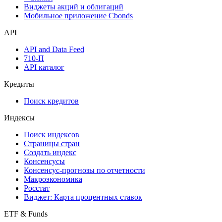
Виджеты акций и облигаций
Мобильное приложение Cbonds
API
API and Data Feed
710-П
API каталог
Кредиты
Поиск кредитов
Индексы
Поиск индексов
Страницы стран
Создать индекс
Консенсусы
Консенсус-прогнозы по отчетности
Макроэкономика
Росстат
Виджет: Карта процентных ставок
ETF & Funds