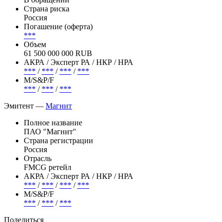
Страна риска
Россия
Погашение (оферта)
***
Объем
61 500 000 000 RUB
АКРА / Эксперт РА / НКР / НРА
***
/
***
/
***
/
***
М/S&P/F
***
/
***
/
***
Эмитент —
Магнит
Полное название
ПАО "Магнит"
Страна регистрации
Россия
Отрасль
FMCG ретейл
АКРА / Эксперт РА / НКР / НРА
***
/
***
/
***
/
***
М/S&P/F
***
/
***
/
***
Поделиться