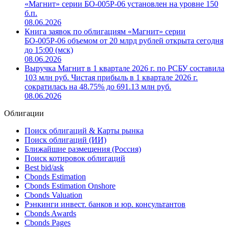
«Магнит» серии БО-005Р-06 установлен на уровне 150
б.п.
08.06.2026
Книга заявок по облигациям «Магнит» серии
БО-005Р-06 объемом от 20 млрд рублей открыта сегодня
до 15:00 (мск)
08.06.2026
Выручка Магнит в 1 квартале 2026 г. по РСБУ составила
103 млн руб. Чистая прибыль в 1 квартале 2026 г.
сократилась на 48.75% до 691.13 млн руб.
08.06.2026
Облигации
Поиск облигаций & Карты рынка
Поиск облигаций (ИИ)
Ближайшие размещения (Россия)
Поиск котировок облигаций
Best bid/ask
Cbonds Estimation
Cbonds Estimation Onshore
Cbonds Valuation
Рэнкинги инвест. банков и юр. консультантов
Cbonds Awards
Cbonds Pages