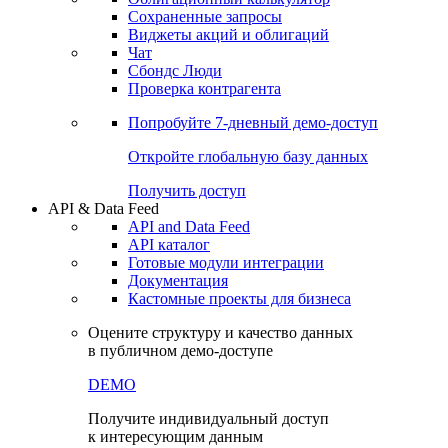
Сохраненные запросы
Виджеты акций и облигаций
Чат
Сбондс Люди
Проверка контрагента
Попробуйте
7-дневный
демо-доступ
Откройте глобальную базу данных
Получить доступ
API & Data Feed
API and Data Feed
API каталог
Готовые модули интеграции
Документация
Кастомные проекты для бизнеса
Оцените структуру и качество данных
в публичном демо-доступе
DEMO
Получите индивидуальный доступ
к интересующим данным