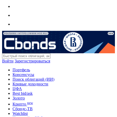
РЕКЛАМА • HTTPS://WWW.HSE.RU/
Войти
Зарегистрироваться
Портфель
Консенсусы
Поиск облигаций (ИИ)
Кривые доходности
ЦФА
Best bid/ask
Золото
new
Крипто
Сбондс-ТВ
Watchlist