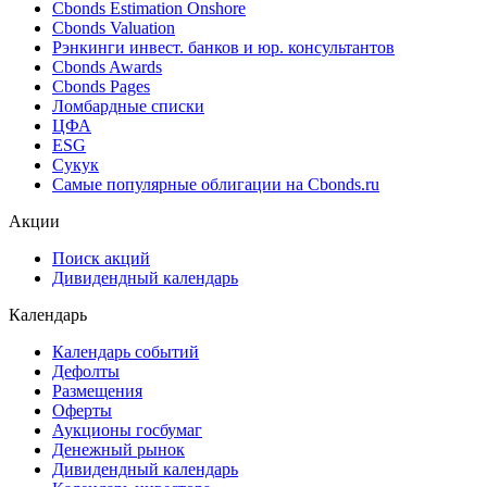
Cbonds Estimation Onshore
Cbonds Valuation
Рэнкинги инвест. банков и юр. консультантов
Cbonds Awards
Cbonds Pages
Ломбардные списки
ЦФА
ESG
Сукук
Самые популярные облигации на Cbonds.ru
Акции
Поиск акций
Дивидендный календарь
Календарь
Календарь событий
Дефолты
Размещения
Оферты
Аукционы госбумаг
Денежный рынок
Дивидендный календарь