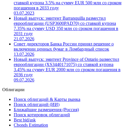
ставкой купона 3.5% на сумму EUR 500 млн со сроком
погашения в 2033 году
03.07.2023
Новый выпуск: эмитент Barranquilla разместил
еврооблигации (USP3600PAD70) со ставкой купона
7.35% на сумму USD 350 млн со сроком погашения в
2031 году
21.07.2026
Совет директоров Банка России принял решение о
включении ценных бумаг в Ломбардный список
13.07.2026
Новый выпуск: эмитент Province of Ontario разместил
еврооблигации (XS3440171075) со ставкой купона
3.45% на сумму EUR 2000 млн со сроком погашения в
2036 году
09.07.2026
Облигации
Поиск облигаций & Карты рынка
Поиск облигаций (ИИ)
Ближайшие размещения (Россия)
Поиск котировок облигаций
Best bid/ask
Cbonds Estimation