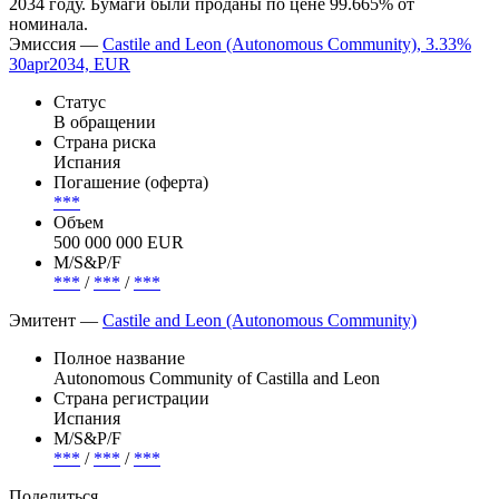
2034 году. Бумаги были проданы по цене 99.665% от
номинала.
Эмиссия —
Castile and Leon (Autonomous Community), 3.33%
30apr2034, EUR
Статус
В обращении
Страна риска
Испания
Погашение (оферта)
***
Объем
500 000 000 EUR
М/S&P/F
***
/
***
/
***
Эмитент —
Castile and Leon (Autonomous Community)
Полное название
Autonomous Community of Castilla and Leon
Страна регистрации
Испания
М/S&P/F
***
/
***
/
***
Поделиться