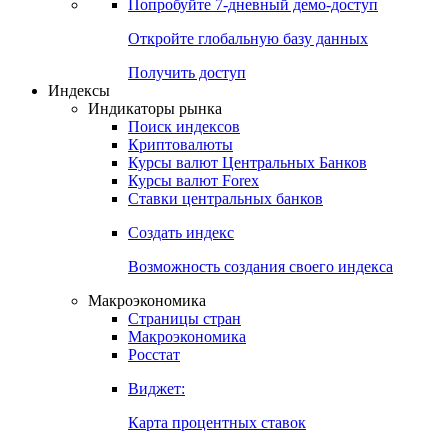
Попробуйте
7-дневный
демо-доступ
Откройте глобальную базу данных
Получить доступ
Индексы
Индикаторы рынка
Поиск индексов
Криптовалюты
Курсы валют Центральных Банков
Курсы валют Forex
Ставки центральных банков
Создать индекс
Возможность создания своего индекса
Макроэкономика
Страницы стран
Макроэкономика
Росстат
Виджет:
Карта процентных ставок