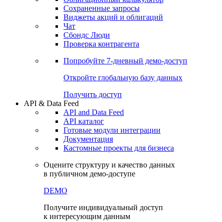
Сохраненные запросы
Виджеты акций и облигаций
Чат
Сбондс Люди
Проверка контрагента
Попробуйте
7-дневный
демо-доступ
Откройте глобальную базу данных
Получить доступ
API & Data Feed
API and Data Feed
API каталог
Готовые модули интеграции
Документация
Кастомные проекты для бизнеса
Оцените структуру и качество данных
в публичном демо-доступе
DEMO
Получите индивидуальный доступ
к интересующим данным