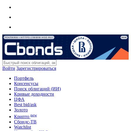
РЕКЛАМА • HTTPS://WWW.HSE.RU/
Войти
Зарегистрироваться
Портфель
Консенсусы
Поиск облигаций (ИИ)
Кривые доходности
ЦФА
Best bid/ask
Золото
new
Крипто
Сбондс-ТВ
Watchlist