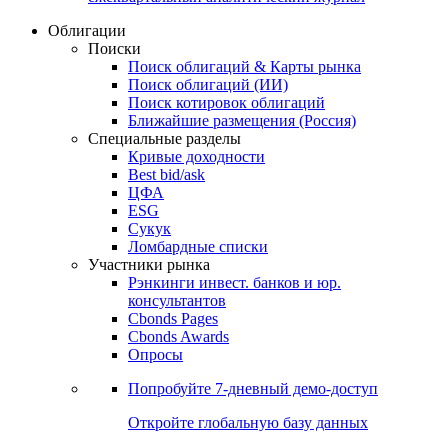
Облигации
Поиски
Поиск облигаций & Карты рынка
Поиск облигаций (ИИ)
Поиск котировок облигаций
Ближайшие размещения (Россия)
Специальные разделы
Кривые доходности
Best bid/ask
ЦФА
ESG
Сукук
Ломбардные списки
Участники рынка
Рэнкинги инвест. банков и юр.
консультантов
Cbonds Pages
Cbonds Awards
Опросы
Попробуйте
7-дневный
демо-доступ
Откройте глобальную базу данных