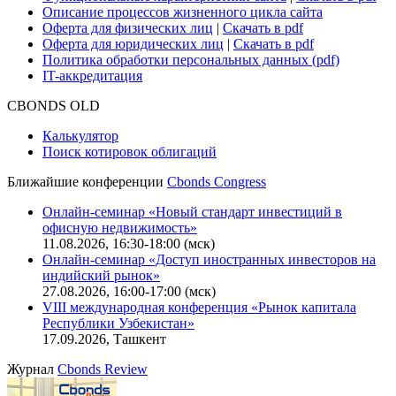
Описание процессов жизненного цикла сайта
Оферта для физических лиц
|
Скачать в pdf
Оферта для юридических лиц
|
Скачать в pdf
Политика обработки персональных данных (pdf)
IT-аккредитация
CBONDS OLD
Калькулятор
Поиск котировок облигаций
Ближайшие конференции
Cbonds Congress
Онлайн-семинар «Новый стандарт инвестиций в
офисную недвижимость»
11.08.2026, 16:30-18:00 (мск)
Онлайн-семинар «Доступ иностранных инвесторов на
индийский рынок»
27.08.2026, 16:00-17:00 (мск)
VIII международная конференция «Рынок капитала
Республики Узбекистан»
17.09.2026, Ташкент
Журнал
Cbonds Review