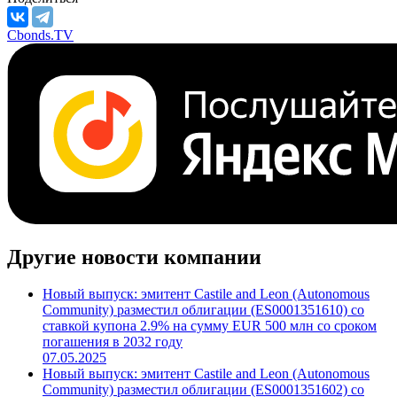
Cbonds.TV
Другие новости компании
Новый выпуск: эмитент Castile and Leon (Autonomous
Community) разместил облигации (ES0001351610) со
ставкой купона 2.9% на сумму EUR 500 млн со сроком
погашения в 2032 году
07.05.2025
Новый выпуск: эмитент Castile and Leon (Autonomous
Community) разместил облигации (ES0001351602) со