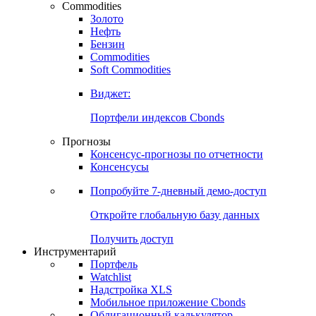
Commodities
Золото
Нефть
Бензин
Commodities
Soft Commodities
Виджет:
Портфели индексов Cbonds
Прогнозы
Консенсус-прогнозы по отчетности
Консенсусы
Попробуйте
7-дневный
демо-доступ
Откройте глобальную базу данных
Получить доступ
Инструментарий
Портфель
Watchlist
Надстройка XLS
Мобильное приложение Cbonds
Облигационный калькулятор