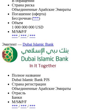
Bank, Warba Bank.
Эмиссия —
Dubai Islamic Bank, 6.25% perp., USD
Статус
В обращении
Страна риска
Объединенные Арабские Эмираты
Погашение (оферта)
Бессрочная (
***
)
Объем
1 000 000 000 USD
М/S&P/F
***
/
***
/
***
Эмитент —
Dubai Islamic Bank
Полное название
Dubai Islamic Bank PJS
Страна регистрации
Объединенные Арабские Эмираты
Отрасль