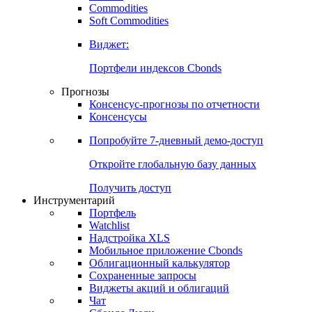
Commodities
Золото
Нефть
Бензин
Commodities
Soft Commodities
Виджет:
Портфели индексов Cbonds
Прогнозы
Консенсус-прогнозы по отчетности
Консенсусы
Попробуйте
7-дневный
демо-доступ
Откройте глобальную базу данных
Получить доступ
Инструментарий
Портфель
Watchlist
Надстройка XLS
Мобильное приложение Cbonds
Облигационный калькулятор