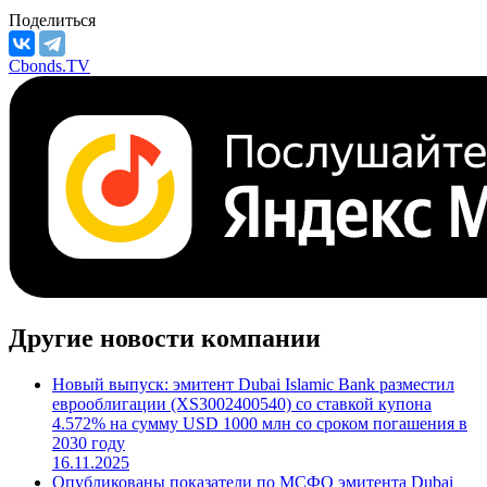
Банки
М/S&P/F
***
/
***
/
***
Поделиться
Cbonds.TV
Другие новости компании
Новый выпуск: эмитент Dubai Islamic Bank разместил
еврооблигации (XS3002400540) со ставкой купона