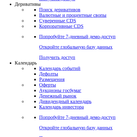
Откройте глобальную базу данных
Получить доступ
Деривативы
Поиск деривативов
Валютные и процентные свопы
Суверенные CDS
Корпоративные CDS
Попробуйте
7-дневный
демо-доступ
Откройте глобальную базу данных
Получить доступ
Календарь
Календарь событий
Дефолты
Размещения
Оферты
Аукционы госбумаг
Денежный рынок
Дивидендный календарь
Календарь инвестора