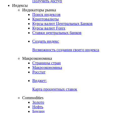
Попробуйте
7-дневный
демо-доступ
Откройте глобальную базу данных
Получить доступ
Индексы
Индикаторы рынка
Поиск индексов
Криптовалюты
Курсы валют Центральных Банков
Курсы валют Forex
Ставки центральных банков
Создать индекс
Возможность создания своего индекса
Макроэкономика
Страницы стран
Макроэкономика
Росстат
Виджет:
Карта процентных ставок