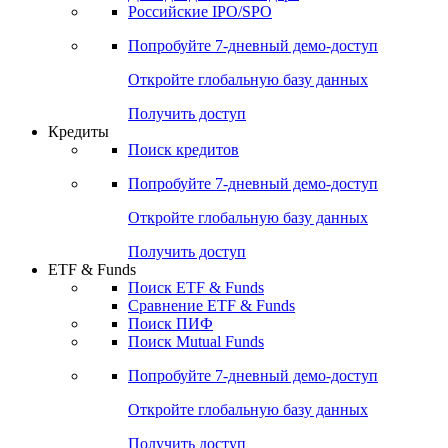
Получить доступ
Акции
Поиск акций
Дивидендный календарь
Российские IPO/SPO
Попробуйте
7-дневный
демо-доступ
Откройте глобальную базу данных
Получить доступ
Кредиты
Поиск кредитов
Попробуйте
7-дневный
демо-доступ
Откройте глобальную базу данных
Получить доступ
ETF & Funds
Поиск ETF & Funds
Сравнение ETF & Funds
Поиск ПИФ
Поиск Mutual Funds
Попробуйте
7-дневный
демо-доступ