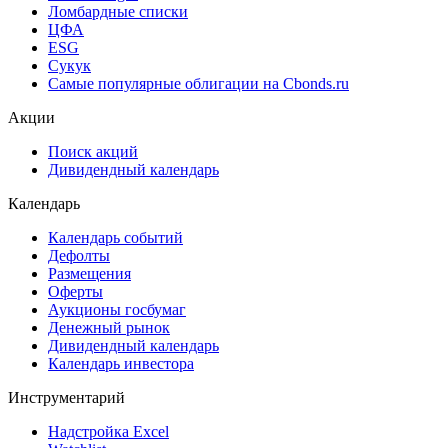
Cbonds Valuation
Рэнкинги инвест. банков и юр. консультантов
Cbonds Awards
Cbonds Pages
Ломбардные списки
ЦФА
ESG
Сукук
Самые популярные облигации на Cbonds.ru
Акции
Поиск акций
Дивидендный календарь
Календарь
Календарь событий
Дефолты
Размещения
Оферты
Аукционы госбумаг
Денежный рынок
Дивидендный календарь
Календарь инвестора