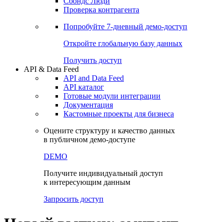
Сохраненные запросы
Виджеты акций и облигаций
Чат
Сбондс Люди
Проверка контрагента
Попробуйте
7-дневный
демо-доступ
Откройте глобальную базу данных
Получить доступ
API & Data Feed
API and Data Feed
API каталог
Готовые модули интеграции
Документация
Кастомные проекты для бизнеса
Оцените структуру и качество данных
в публичном демо-доступе
DEMO
Получите индивидуальный доступ
к интересующим данным