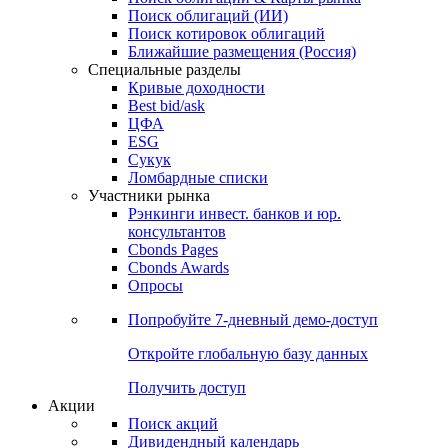
Облигации
Поиски
Поиск облигаций & Карты рынка
Поиск облигаций (ИИ)
Поиск котировок облигаций
Ближайшие размещения (Россия)
Специальные разделы
Кривые доходности
Best bid/ask
ЦФА
ESG
Сукук
Ломбардные списки
Участники рынка
Рэнкинги инвест. банков и юр.
консультантов
Cbonds Pages
Cbonds Awards
Опросы
Попробуйте
7-дневный
демо-доступ
Откройте глобальную базу данных