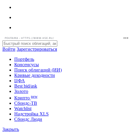
РЕКЛАМА • HTTPS://WWW.HSE.RU/
Войти
Зарегистрироваться
Портфель
Консенсусы
Поиск облигаций (ИИ)
Кривые доходности
ЦФА
Best bid/ask
Золото
new
Крипто
Сбондс-ТВ
Watchlist