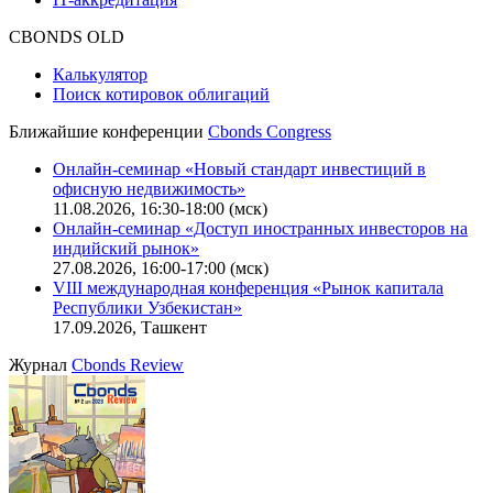
Оферта для физических лиц
|
Скачать в pdf
Оферта для юридических лиц
|
Скачать в pdf
Политика обработки персональных данных (pdf)
IT-аккредитация
CBONDS OLD
Калькулятор
Поиск котировок облигаций
Ближайшие конференции
Cbonds Congress
Онлайн-семинар «Новый стандарт инвестиций в
офисную недвижимость»
11.08.2026, 16:30-18:00 (мск)
Онлайн-семинар «Доступ иностранных инвесторов на
индийский рынок»
27.08.2026, 16:00-17:00 (мск)
VIII международная конференция «Рынок капитала
Республики Узбекистан»
17.09.2026, Ташкент
Журнал
Cbonds Review