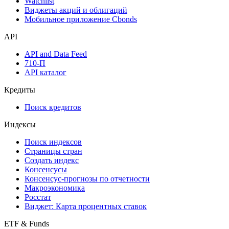
Инструментарий
Надстройка Excel
Watchlist
Виджеты акций и облигаций
Мобильное приложение Cbonds
API
API and Data Feed
710-П
API каталог
Кредиты
Поиск кредитов
Индексы
Поиск индексов
Страницы стран
Создать индекс
Консенсусы
Консенсус-прогнозы по отчетности
Макроэкономика