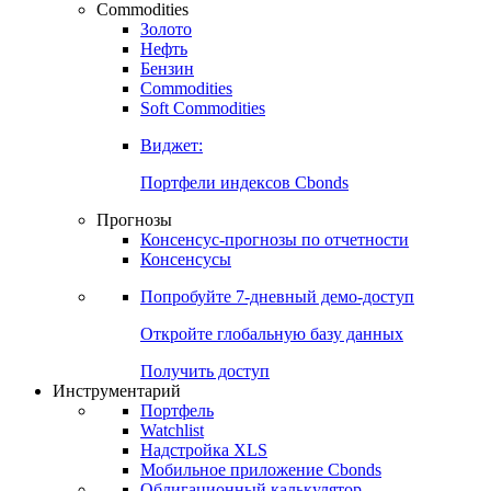
Commodities
Золото
Нефть
Бензин
Commodities
Soft Commodities
Виджет:
Портфели индексов Cbonds
Прогнозы
Консенсус-прогнозы по отчетности
Консенсусы
Попробуйте
7-дневный
демо-доступ
Откройте глобальную базу данных
Получить доступ
Инструментарий
Портфель
Watchlist
Надстройка XLS
Мобильное приложение Cbonds
Облигационный калькулятор