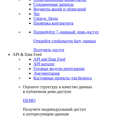
Сохраненные запросы
Виджеты акций и облигаций
Чат
Сбондс Люди
Проверка контрагента
Попробуйте
7-дневный
демо-доступ
Откройте глобальную базу данных
Получить доступ
API & Data Feed
API and Data Feed
API каталог
Готовые модули интеграции
Документация
Кастомные проекты для бизнеса
Оцените структуру и качество данных
в публичном демо-доступе
DEMO
Получите индивидуальный доступ
к интересующим данным