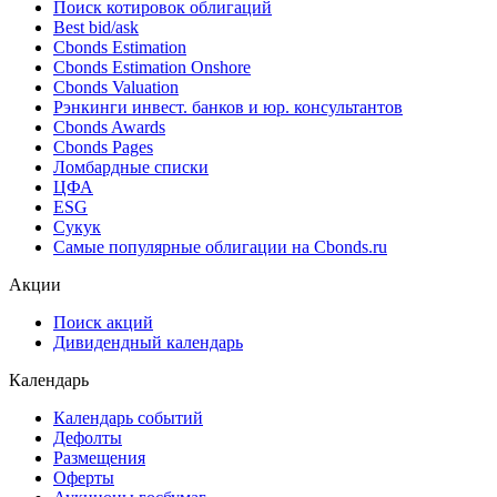
Поиск котировок облигаций
Best bid/ask
Cbonds Estimation
Cbonds Estimation Onshore
Cbonds Valuation
Рэнкинги инвест. банков и юр. консультантов
Cbonds Awards
Cbonds Pages
Ломбардные списки
ЦФА
ESG
Сукук
Самые популярные облигации на Cbonds.ru
Акции
Поиск акций
Дивидендный календарь
Календарь
Календарь событий
Дефолты
Размещения
Оферты