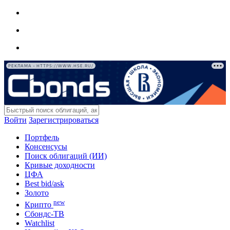
РЕКЛАМА • HTTPS://WWW.HSE.RU/
Войти
Зарегистрироваться
Портфель
Консенсусы
Поиск облигаций (ИИ)
Кривые доходности
ЦФА
Best bid/ask
Золото
new
Крипто
Сбондс-ТВ
Watchlist