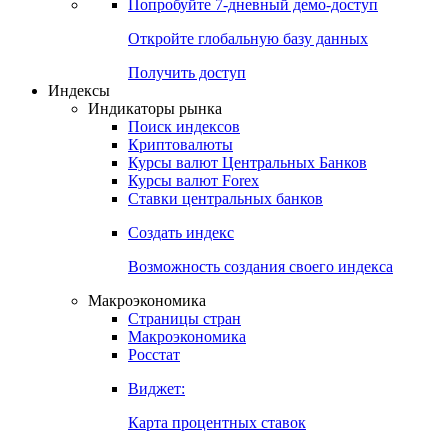
Попробуйте
7-дневный
демо-доступ
Откройте глобальную базу данных
Получить доступ
Индексы
Индикаторы рынка
Поиск индексов
Криптовалюты
Курсы валют Центральных Банков
Курсы валют Forex
Ставки центральных банков
Создать индекс
Возможность создания своего индекса
Макроэкономика
Страницы стран
Макроэкономика
Росстат
Виджет:
Карта процентных ставок