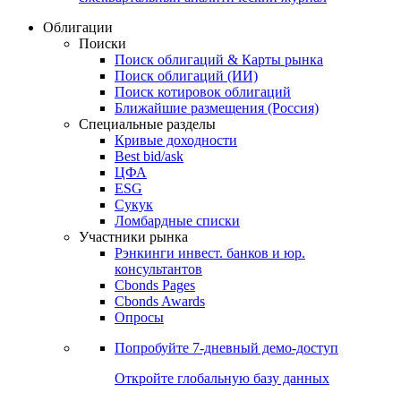
Облигации
Поиски
Поиск облигаций & Карты рынка
Поиск облигаций (ИИ)
Поиск котировок облигаций
Ближайшие размещения (Россия)
Специальные разделы
Кривые доходности
Best bid/ask
ЦФА
ESG
Сукук
Ломбардные списки
Участники рынка
Рэнкинги инвест. банков и юр.
консультантов
Cbonds Pages
Cbonds Awards
Опросы
Попробуйте
7-дневный
демо-доступ
Откройте глобальную базу данных