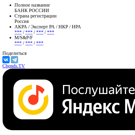
Полное название
БАНК РОССИИ
Страна регистрации
Россия
АКРА / Эксперт РА / НКР / НРА
***
/
***
/
***
/
***
М/S&P/F
***
/
***
/
***
Поделиться
Cbonds.TV