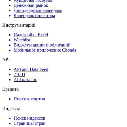
Аукционы госбумаг
Денежный рынок
Дивидендный календарь
Календарь инвестора
Инструментарий
Надстройка Excel
Watchlist
Виджеты акций и облигаций
Мобильное приложение Cbonds
API
API and Data Feed
710-П
API каталог
Кредиты
Поиск кредитов
Индексы
Поиск индексов
Страницы стран