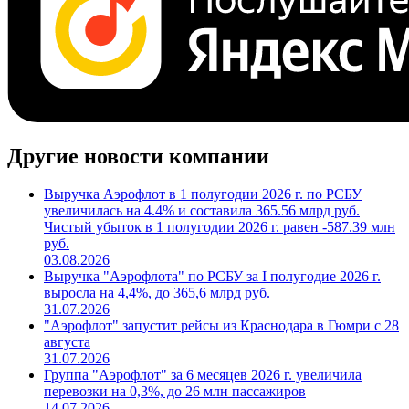
Другие новости компании
Выручка Аэрофлот в 1 полугодии 2026 г. по РСБУ
увеличилась на 4.4% и составила 365.56 млрд руб.
Чистый убыток в 1 полугодии 2026 г. равен -587.39 млн
руб.
03.08.2026
Выручка "Аэрофлота" по РСБУ за I полугодие 2026 г.
выросла на 4,4%, до 365,6 млрд руб.
31.07.2026
"Аэрофлот" запустит рейсы из Краснодара в Гюмри с 28
августа
31.07.2026
Группа "Аэрофлот" за 6 месяцев 2026 г. увеличила
перевозки на 0,3%, до 26 млн пассажиров
14.07.2026