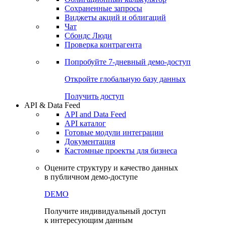
Сохраненные запросы
Виджеты акций и облигаций
Чат
Сбондс Люди
Проверка контрагента
Попробуйте
7-дневный
демо-доступ
Откройте глобальную базу данных
Получить доступ
API & Data Feed
API and Data Feed
API каталог
Готовые модули интеграции
Документация
Кастомные проекты для бизнеса
Оцените структуру и качество данных
в публичном демо-доступе
DEMO
Получите индивидуальный доступ
к интересующим данным