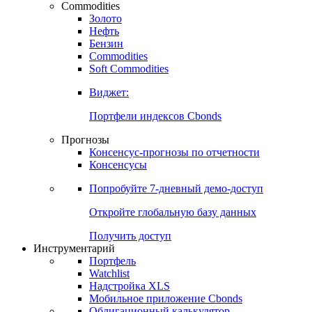
Commodities
Золото
Нефть
Бензин
Commodities
Soft Commodities
Виджет:
Портфели индексов Cbonds
Прогнозы
Консенсус-прогнозы по отчетности
Консенсусы
Попробуйте
7-дневный
демо-доступ
Откройте глобальную базу данных
Получить доступ
Инструментарий
Портфель
Watchlist
Надстройка XLS
Мобильное приложение Cbonds
Облигационный калькулятор