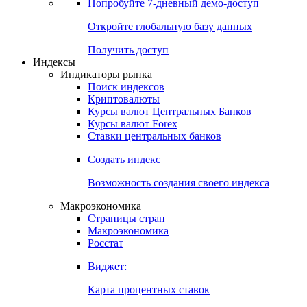
Попробуйте
7-дневный
демо-доступ
Откройте глобальную базу данных
Получить доступ
Индексы
Индикаторы рынка
Поиск индексов
Криптовалюты
Курсы валют Центральных Банков
Курсы валют Forex
Ставки центральных банков
Создать индекс
Возможность создания своего индекса
Макроэкономика
Страницы стран
Макроэкономика
Росстат
Виджет:
Карта процентных ставок