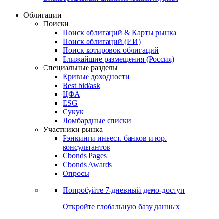
Облигации
Поиски
Поиск облигаций & Карты рынка
Поиск облигаций (ИИ)
Поиск котировок облигаций
Ближайшие размещения (Россия)
Специальные разделы
Кривые доходности
Best bid/ask
ЦФА
ESG
Сукук
Ломбардные списки
Участники рынка
Рэнкинги инвест. банков и юр.
консультантов
Cbonds Pages
Cbonds Awards
Опросы
Попробуйте
7-дневный
демо-доступ
Откройте глобальную базу данных