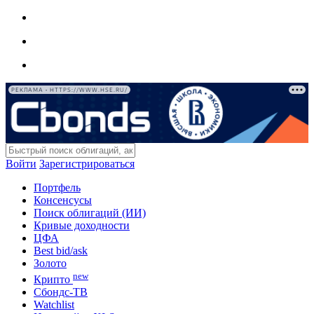
РЕКЛАМА • HTTPS://WWW.HSE.RU/
Войти
Зарегистрироваться
Портфель
Консенсусы
Поиск облигаций (ИИ)
Кривые доходности
ЦФА
Best bid/ask
Золото
new
Крипто
Сбондс-ТВ
Watchlist