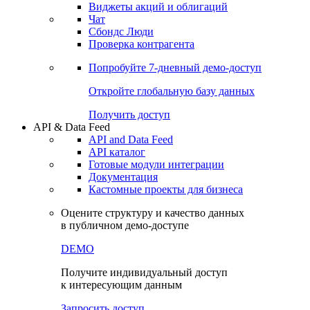
Виджеты акций и облигаций
Чат
Сбондс Люди
Проверка контрагента
Попробуйте
7-дневный
демо-доступ
Откройте глобальную базу данных
Получить доступ
API & Data Feed
API and Data Feed
API каталог
Готовые модули интеграции
Документация
Кастомные проекты для бизнеса
Оцените структуру и качество данных
в публичном демо-доступе
DEMO
Получите индивидуальный доступ
к интересующим данным
Запросить доступ