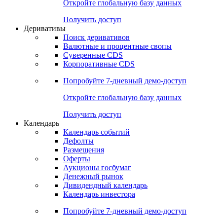
Откройте глобальную базу данных
Получить доступ
Деривативы
Поиск деривативов
Валютные и процентные свопы
Суверенные CDS
Корпоративные CDS
Попробуйте
7-дневный
демо-доступ
Откройте глобальную базу данных
Получить доступ
Календарь
Календарь событий
Дефолты
Размещения
Оферты
Аукционы госбумаг
Денежный рынок
Дивидендный календарь
Календарь инвестора
Попробуйте
7-дневный
демо-доступ