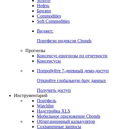
Золото
Нефть
Бензин
Commodities
Soft Commodities
Виджет:
Портфели индексов Cbonds
Прогнозы
Консенсус-прогнозы по отчетности
Консенсусы
Попробуйте
7-дневный
демо-доступ
Откройте глобальную базу данных
Получить доступ
Инструментарий
Портфель
Watchlist
Надстройка XLS
Мобильное приложение Cbonds
Облигационный калькулятор
Сохраненные запросы