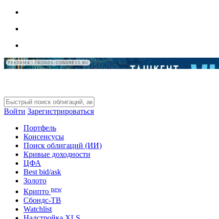
РЕКЛАМА • CBONDS-CONGRESS.RU
Войти
Зарегистрироваться
Портфель
Консенсусы
Поиск облигаций (ИИ)
Кривые доходности
ЦФА
Best bid/ask
Золото
new
Крипто
Сбондс-ТВ
Watchlist
Надстройка XLS