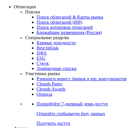
Облигации
Поиски
Поиск облигаций & Карты рынка
Поиск облигаций (ИИ)
Поиск котировок облигаций
Ближайшие размещения (Россия)
Специальные разделы
Кривые доходности
Best bid/ask
ЦФА
ESG
Сукук
Ломбардные списки
Участники рынка
Рэнкинги инвест. банков и юр. консультантов
Cbonds Pages
Cbonds Awards
Опросы
Попробуйте
7-дневный
демо-доступ
Откройте глобальную базу данных
Получить доступ