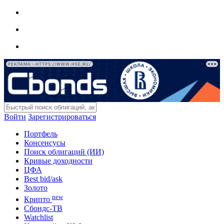
РЕКЛАМА • HTTPS://WWW.HSE.RU/
Войти
Зарегистрироваться
Портфель
Консенсусы
Поиск облигаций (ИИ)
Кривые доходности
ЦФА
Best bid/ask
Золото
new
Крипто
Сбондс-ТВ
Watchlist