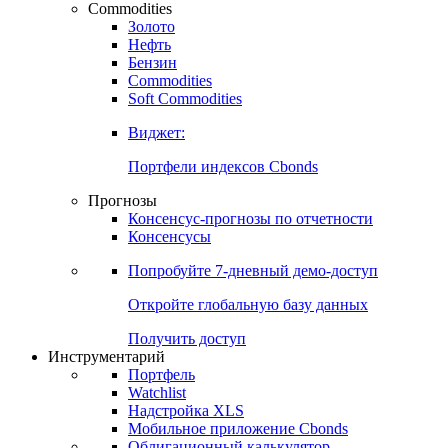
Commodities
Золото
Нефть
Бензин
Commodities
Soft Commodities
Виджет:
Портфели индексов Cbonds
Прогнозы
Консенсус-прогнозы по отчетности
Консенсусы
Попробуйте
7-дневный
демо-доступ
Откройте глобальную базу данных
Получить доступ
Инструментарий
Портфель
Watchlist
Надстройка XLS
Мобильное приложение Cbonds
Облигационный калькулятор