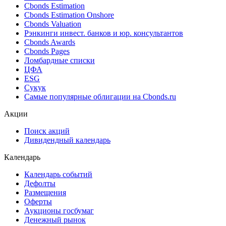
Cbonds Estimation
Cbonds Estimation Onshore
Cbonds Valuation
Рэнкинги инвест. банков и юр. консультантов
Cbonds Awards
Cbonds Pages
Ломбардные списки
ЦФА
ESG
Сукук
Самые популярные облигации на Cbonds.ru
Акции
Поиск акций
Дивидендный календарь
Календарь
Календарь событий
Дефолты
Размещения
Оферты
Аукционы госбумаг
Денежный рынок