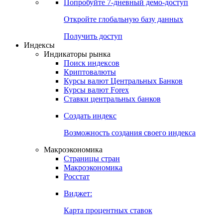
Попробуйте
7-дневный
демо-доступ
Откройте глобальную базу данных
Получить доступ
Индексы
Индикаторы рынка
Поиск индексов
Криптовалюты
Курсы валют Центральных Банков
Курсы валют Forex
Ставки центральных банков
Создать индекс
Возможность создания своего индекса
Макроэкономика
Страницы стран
Макроэкономика
Росстат
Виджет:
Карта процентных ставок