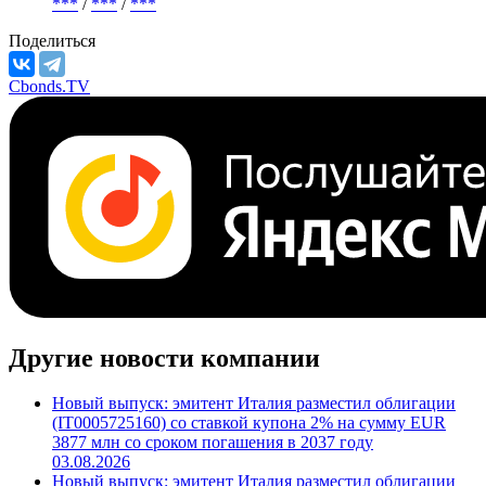
***
/
***
/
***
Поделиться
Cbonds.TV
Другие новости компании
Новый выпуск: эмитент Италия разместил облигации
(IT0005725160) со ставкой купона 2% на сумму EUR
3877 млн со сроком погашения в 2037 году
03.08.2026
Новый выпуск: эмитент Италия разместил облигации