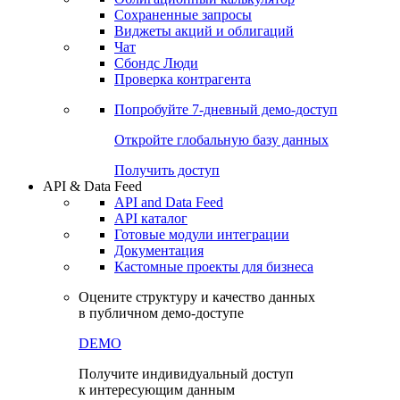
Сохраненные запросы
Виджеты акций и облигаций
Чат
Сбондс Люди
Проверка контрагента
Попробуйте
7-дневный
демо-доступ
Откройте глобальную базу данных
Получить доступ
API & Data Feed
API and Data Feed
API каталог
Готовые модули интеграции
Документация
Кастомные проекты для бизнеса
Оцените структуру и качество данных
в публичном демо-доступе
DEMO
Получите индивидуальный доступ
к интересующим данным