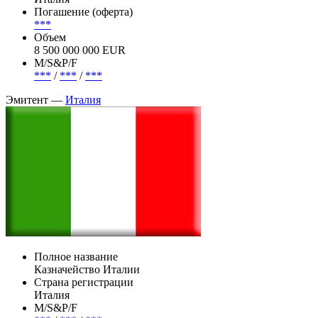
Погашение (оферта)
***
Объем
8 500 000 000 EUR
М/S&P/F
***
/
***
/
***
Эмитент —
Италия
Полное название
Казначейство Италии
Страна регистрации
Италия
М/S&P/F