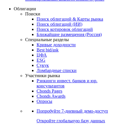
Облигации
Поиски
Поиск облигаций & Карты рынка
Поиск облигаций (ИИ)
Поиск котировок облигаций
Ближайшие размещения (Россия)
Специальные разделы
Кривые доходности
Best bid/ask
ЦФА
ESG
Сукук
Ломбардные списки
Участники рынка
Рэнкинги инвест. банков и юр.
консультантов
Cbonds Pages
Cbonds Awards
Опросы
Попробуйте
7-дневный
демо-доступ
Откройте глобальную базу данных