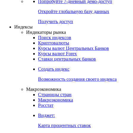
Попробуйте
7-дневный
демо-доступ
Откройте глобальную базу данных
Получить доступ
Индексы
Индикаторы рынка
Поиск индексов
Криптовалюты
Курсы валют Центральных Банков
Курсы валют Forex
Ставки центральных банков
Создать индекс
Возможность создания своего индекса
Макроэкономика
Страницы стран
Макроэкономика
Росстат
Виджет:
Карта процентных ставок