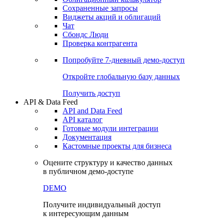
Сохраненные запросы
Виджеты акций и облигаций
Чат
Сбондс Люди
Проверка контрагента
Попробуйте
7-дневный
демо-доступ
Откройте глобальную базу данных
Получить доступ
API & Data Feed
API and Data Feed
API каталог
Готовые модули интеграции
Документация
Кастомные проекты для бизнеса
Оцените структуру и качество данных
в публичном демо-доступе
DEMO
Получите индивидуальный доступ
к интересующим данным