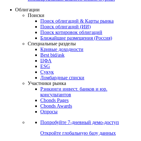
Облигации
Поиски
Поиск облигаций & Карты рынка
Поиск облигаций (ИИ)
Поиск котировок облигаций
Ближайшие размещения (Россия)
Специальные разделы
Кривые доходности
Best bid/ask
ЦФА
ESG
Сукук
Ломбардные списки
Участники рынка
Рэнкинги инвест. банков и юр.
консультантов
Cbonds Pages
Cbonds Awards
Опросы
Попробуйте
7-дневный
демо-доступ
Откройте глобальную базу данных