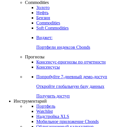
Commodities
Золото
Нефть
Бензин
Commodities
Soft Commodities
Виджет:
Портфели индексов Cbonds
Прогнозы
Консенсус-прогнозы по отчетности
Консенсусы
Попробуйте
7-дневный
демо-доступ
Откройте глобальную базу данных
Получить доступ
Инструментарий
Портфель
Watchlist
Надстройка XLS
Мобильное приложение Cbonds
Облигационный калькулятор