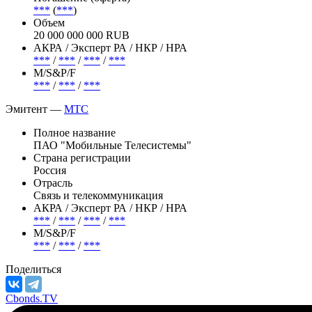
***
(
***
)
Объем
20 000 000 000 RUB
АКРА / Эксперт РА / НКР / НРА
***
/
***
/
***
/
***
М/S&P/F
***
/
***
/
***
Эмитент —
МТС
Полное название
ПАО "Мобильные Телесистемы"
Страна регистрации
Россия
Отрасль
Связь и телекоммуникация
АКРА / Эксперт РА / НКР / НРА
***
/
***
/
***
/
***
М/S&P/F
***
/
***
/
***
Поделиться
Cbonds.TV