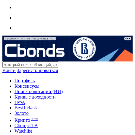
РЕКЛАМА • HTTPS://WWW.HSE.RU/
Войти
Зарегистрироваться
Портфель
Консенсусы
Поиск облигаций (ИИ)
Кривые доходности
ЦФА
Best bid/ask
Золото
new
Крипто
Сбондс-ТВ
Watchlist