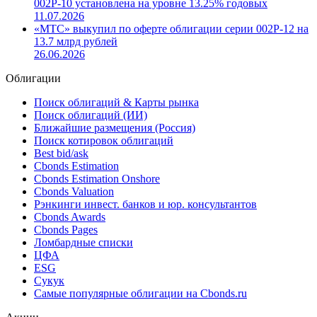
002P-10 установлена на уровне 13.25% годовых
11.07.2026
«МТС» выкупил по оферте облигации серии 002P-12 на
13.7 млрд рублей
26.06.2026
Облигации
Поиск облигаций & Карты рынка
Поиск облигаций (ИИ)
Ближайшие размещения (Россия)
Поиск котировок облигаций
Best bid/ask
Cbonds Estimation
Cbonds Estimation Onshore
Cbonds Valuation
Рэнкинги инвест. банков и юр. консультантов
Cbonds Awards
Cbonds Pages
Ломбардные списки
ЦФА
ESG
Сукук
Самые популярные облигации на Cbonds.ru