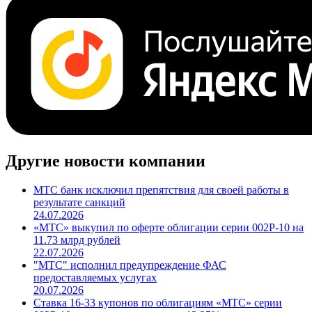
Другие новости компании
МТС банк исключил препятствия для своей работы в
результате санкций
24.07.2026
«МТС» выкупил по оферте облигации серии 002P-10 на
11.73 млрд рублей
22.07.2026
"МТС" исполнил предупреждение ФАС
предоставляемых услугах
20.07.2026
Ставка 16-33 купонов по облигациям «МТС» серии