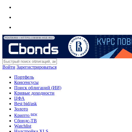
РЕКЛАМА • HTTPS://WWW.HSE.RU/
Войти
Зарегистрироваться
Портфель
Консенсусы
Поиск облигаций (ИИ)
Кривые доходности
ЦФА
Best bid/ask
Золото
new
Крипто
Сбондс-ТВ
Watchlist
Надстройка XLS