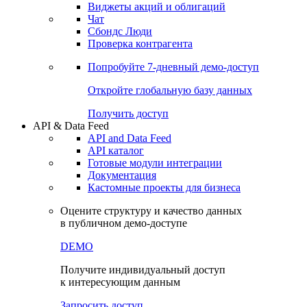
Виджеты акций и облигаций
Чат
Сбондс Люди
Проверка контрагента
Попробуйте
7-дневный
демо-доступ
Откройте глобальную базу данных
Получить доступ
API & Data Feed
API and Data Feed
API каталог
Готовые модули интеграции
Документация
Кастомные проекты для бизнеса
Оцените структуру и качество данных
в публичном демо-доступе
DEMO
Получите индивидуальный доступ
к интересующим данным
Запросить доступ