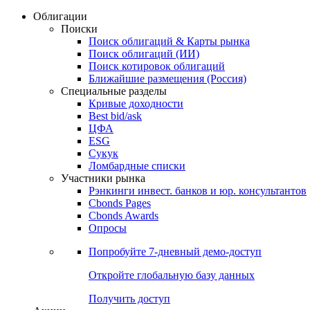
Облигации
Поиски
Поиск облигаций & Карты рынка
Поиск облигаций (ИИ)
Поиск котировок облигаций
Ближайшие размещения (Россия)
Специальные разделы
Кривые доходности
Best bid/ask
ЦФА
ESG
Сукук
Ломбардные списки
Участники рынка
Рэнкинги инвест. банков и юр. консультантов
Cbonds Pages
Cbonds Awards
Опросы
Попробуйте
7-дневный
демо-доступ
Откройте глобальную базу данных
Получить доступ