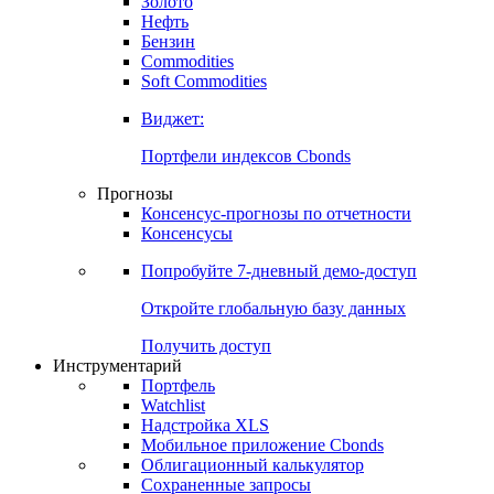
Золото
Нефть
Бензин
Commodities
Soft Commodities
Виджет:
Портфели индексов Cbonds
Прогнозы
Консенсус-прогнозы по отчетности
Консенсусы
Попробуйте
7-дневный
демо-доступ
Откройте глобальную базу данных
Получить доступ
Инструментарий
Портфель
Watchlist
Надстройка XLS
Мобильное приложение Cbonds
Облигационный калькулятор
Сохраненные запросы