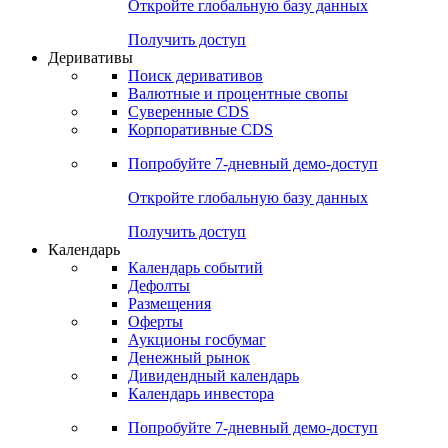
Откройте глобальную базу данных
Получить доступ
Деривативы
Поиск деривативов
Валютные и процентные свопы
Суверенные CDS
Корпоративные CDS
Попробуйте
7-дневный
демо-доступ
Откройте глобальную базу данных
Получить доступ
Календарь
Календарь событий
Дефолты
Размещения
Оферты
Аукционы госбумаг
Денежный рынок
Дивидендный календарь
Календарь инвестора
Попробуйте
7-дневный
демо-доступ