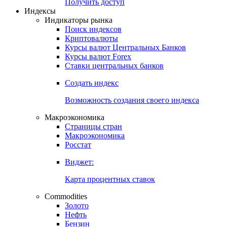
Попробуйте
7-дневный
демо-доступ
Откройте глобальную базу данных
Получить доступ
Индексы
Индикаторы рынка
Поиск индексов
Криптовалюты
Курсы валют Центральных Банков
Курсы валют Forex
Ставки центральных банков
Создать индекс
Возможность создания своего индекса
Макроэкономика
Страницы стран
Макроэкономика
Росстат
Виджет:
Карта процентных ставок