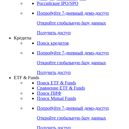
Получить доступ
Акции
Поиск акций
Дивидендный календарь
Российские IPO/SPO
Попробуйте
7-дневный
демо-доступ
Откройте глобальную базу данных
Получить доступ
Кредиты
Поиск кредитов
Попробуйте
7-дневный
демо-доступ
Откройте глобальную базу данных
Получить доступ
ETF & Funds
Поиск ETF & Funds
Сравнение ETF & Funds
Поиск ПИФ
Поиск Mutual Funds
Попробуйте
7-дневный
демо-доступ