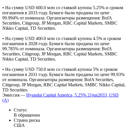
17 июня 2026
Cbonds
15 июня 2026 эмитент Hyundai Capital America разместил
еврооблигации (US44891CEQ24, US44891CEM10,
US44891CEP41).
• На сумму USD 600.0 млн cо ставкой купона 5.25% и сроком
погашения в 2033 году. Бумаги были проданы по цене
99.994% от номинала. Организаторы размещения: BofA
Securities, Citigroup, JP Morgan, RBC Capital Markets, SMBC
Nikko Capital, TD Securities.
• На сумму USD 400.0 млн cо ставкой купона 4.5% и сроком
погашения в 2028 году. Бумаги были проданы по цене
99.785% от номинала. Организаторы размещения: BofA
Securities, Citigroup, JP Morgan, RBC Capital Markets, SMBC
Nikko Capital, TD Securities.
• На сумму USD 750.0 млн cо ставкой купона 5% и сроком
погашения в 2031 году. Бумаги были проданы по цене 99.93%
от номинала. Организаторы размещения: BofA Securities,
Citigroup, JP Morgan, RBC Capital Markets, SMBC Nikko Capital,
TD Securities.
Эмиссия —
Hyundai Capital America, 5.25% 21jun2033, USD
(A)