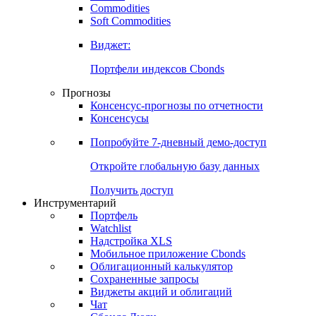
Commodities
Золото
Нефть
Бензин
Commodities
Soft Commodities
Виджет:
Портфели индексов Cbonds
Прогнозы
Консенсус-прогнозы по отчетности
Консенсусы
Попробуйте
7-дневный
демо-доступ
Откройте глобальную базу данных
Получить доступ
Инструментарий
Портфель
Watchlist
Надстройка XLS
Мобильное приложение Cbonds
Облигационный калькулятор