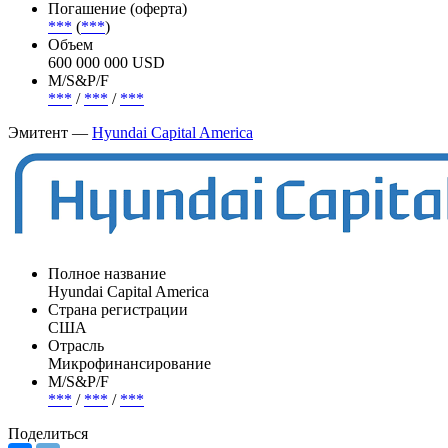
Статус
В обращении
Страна риска
США
Погашение (оферта)
***
(
***
)
Объем
600 000 000 USD
М/S&P/F
***
/
***
/
***
Эмитент —
Hyundai Capital America
Полное название
Hyundai Capital America
Страна регистрации
США
Отрасль
Микрофинансирование