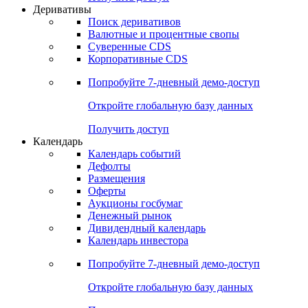
Откройте глобальную базу данных
Получить доступ
Деривативы
Поиск деривативов
Валютные и процентные свопы
Суверенные CDS
Корпоративные CDS
Попробуйте
7-дневный
демо-доступ
Откройте глобальную базу данных
Получить доступ
Календарь
Календарь событий
Дефолты
Размещения
Оферты
Аукционы госбумаг
Денежный рынок
Дивидендный календарь
Календарь инвестора