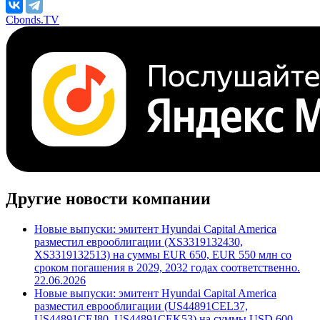
М/S&P/F
***
/
***
/
***
Поделиться
Cbonds.TV
Другие новости компании
Новые выпуски: эмитент Hyundai Capital America
разместил еврооблигации (XS3319132430,
XS3319132513) на суммы EUR 650, EUR 550 млн со
сроком погашения в 2029, 2032 годах соответственно.