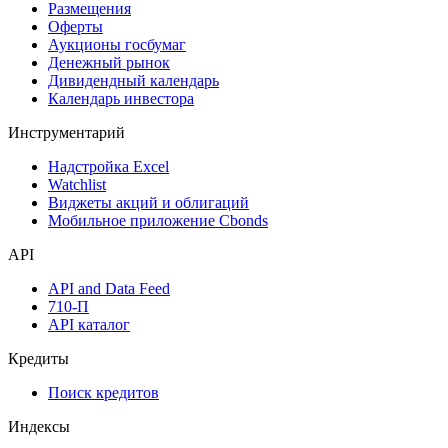
Календарь
Календарь событий
Дефолты
Размещения
Оферты
Аукционы госбумаг
Денежный рынок
Дивидендный календарь
Календарь инвестора
Инструментарий
Надстройка Excel
Watchlist
Виджеты акций и облигаций
Мобильное приложение Cbonds
API
API and Data Feed
710-П
API каталог
Кредиты