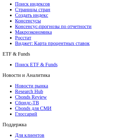
Поиск кредитов
Индексы
Поиск индексов
Страницы стран
Создать индекс
Консенсусы
Консенсус-прогнозы по отчетности
Макроэкономика
Росстат
Виджет: Карта процентных ставок
ETF & Funds
Поиск ETF & Funds
Новости и Аналитика
Новости рынка
Research Hub
Cbonds Review
Сбондс-ТВ
Cbonds для СМИ
Глоссарий