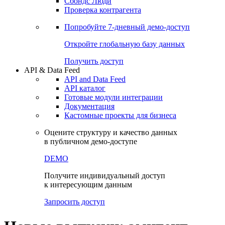
Сохраненные запросы
Виджеты акций и облигаций
Чат
Сбондс Люди
Проверка контрагента
Попробуйте
7-дневный
демо-доступ
Откройте глобальную базу данных
Получить доступ
API & Data Feed
API and Data Feed
API каталог
Готовые модули интеграции
Документация
Кастомные проекты для бизнеса
Оцените структуру и качество данных
в публичном демо-доступе
DEMO
Получите индивидуальный доступ
к интересующим данным