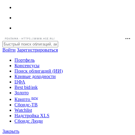
РЕКЛАМА • HTTPS://WWW.HSE.RU/
Войти
Зарегистрироваться
Портфель
Консенсусы
Поиск облигаций (ИИ)
Кривые доходности
ЦФА
Best bid/ask
Золото
new
Крипто
Сбондс-ТВ
Watchlist