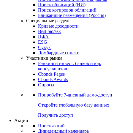
Облигации
Поиски
Поиск облигаций & Карты рынка
Поиск облигаций (ИИ)
Поиск котировок облигаций
Ближайшие размещения (Россия)
Специальные разделы
Кривые доходности
Best bid/ask
ЦФА
ESG
Сукук
Ломбардные списки
Участники рынка
Рэнкинги инвест. банков и юр.
консультантов
Cbonds Pages
Cbonds Awards
Опросы
Попробуйте
7-дневный
демо-доступ
Откройте глобальную базу данных