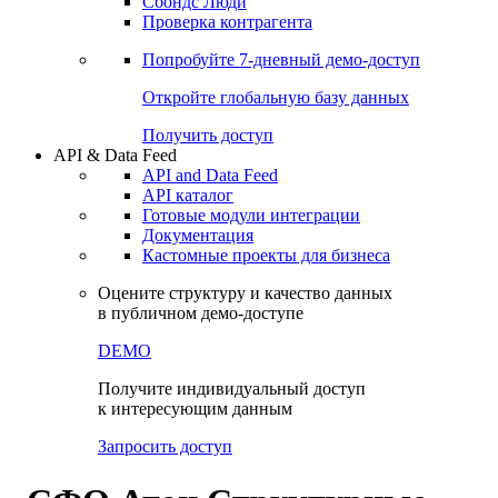
Сохраненные запросы
Виджеты акций и облигаций
Чат
Сбондс Люди
Проверка контрагента
Попробуйте
7-дневный
демо-доступ
Откройте глобальную базу данных
Получить доступ
API & Data Feed
API and Data Feed
API каталог
Готовые модули интеграции
Документация
Кастомные проекты для бизнеса
Оцените структуру и качество данных
в публичном демо-доступе
DEMO
Получите индивидуальный доступ
к интересующим данным