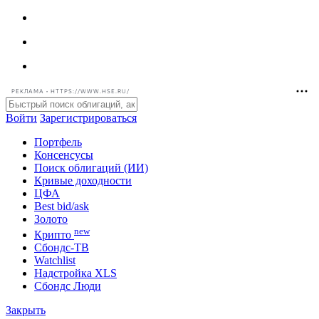
РЕКЛАМА • HTTPS://WWW.HSE.RU/
Войти
Зарегистрироваться
Портфель
Консенсусы
Поиск облигаций (ИИ)
Кривые доходности
ЦФА
Best bid/ask
Золото
new
Крипто
Сбондс-ТВ
Watchlist