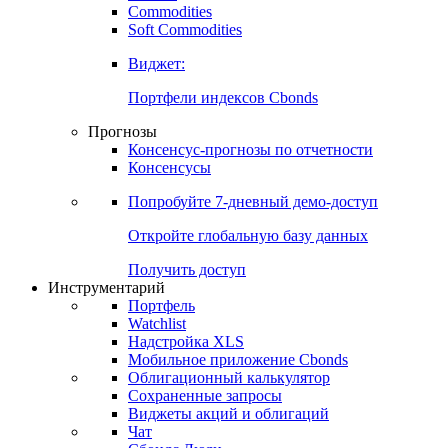
Commodities
Золото
Нефть
Бензин
Commodities
Soft Commodities
Виджет:
Портфели индексов Cbonds
Прогнозы
Консенсус-прогнозы по отчетности
Консенсусы
Попробуйте
7-дневный
демо-доступ
Откройте глобальную базу данных
Получить доступ
Инструментарий
Портфель
Watchlist
Надстройка XLS
Мобильное приложение Cbonds
Облигационный калькулятор