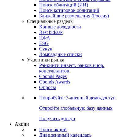
Облигации
Поиски
Поиск облигаций & Карты рынка
Поиск облигаций (ИИ)
Поиск котировок облигаций
Ближайшие размещения (Россия)
Специальные разделы
Кривые доходности
Best bid/ask
ЦФА
ESG
Сукук
Ломбардные списки
Участники рынка
Рэнкинги инвест. банков и юр.
консультантов
Cbonds Pages
Cbonds Awards
Опросы
Попробуйте
7-дневный
демо-доступ
Откройте глобальную базу данных