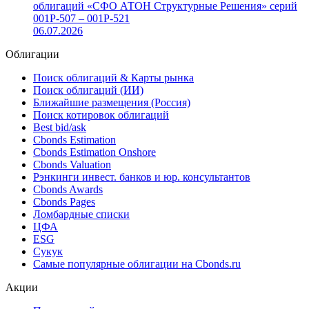
«СФО Атон Структурные Решения» выкупил по оферте
облигации серии 001Р-257
13.07.2026
ЦБ РФ зарегистрировал выпуски структурных
облигаций «СФО АТОН Структурные Решения» серий
001P-507 – 001P-521
06.07.2026
Облигации
Поиск облигаций & Карты рынка
Поиск облигаций (ИИ)
Ближайшие размещения (Россия)
Поиск котировок облигаций
Best bid/ask
Cbonds Estimation
Cbonds Estimation Onshore
Cbonds Valuation
Рэнкинги инвест. банков и юр. консультантов
Cbonds Awards
Cbonds Pages
Ломбардные списки
ЦФА
ESG
Сукук