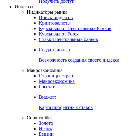
Попробуйте
7-дневный
демо-доступ
Откройте глобальную базу данных
Получить доступ
Индексы
Индикаторы рынка
Поиск индексов
Криптовалюты
Курсы валют Центральных Банков
Курсы валют Forex
Ставки центральных банков
Создать индекс
Возможность создания своего индекса
Макроэкономика
Страницы стран
Макроэкономика
Росстат
Виджет:
Карта процентных ставок