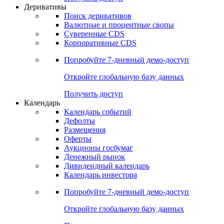
Откройте глобальную базу данных
Получить доступ
Деривативы
Поиск деривативов
Валютные и процентные свопы
Суверенные CDS
Корпоративные CDS
Попробуйте
7-дневный
демо-доступ
Откройте глобальную базу данных
Получить доступ
Календарь
Календарь событий
Дефолты
Размещения
Оферты
Аукционы госбумаг
Денежный рынок
Дивидендный календарь
Календарь инвестора