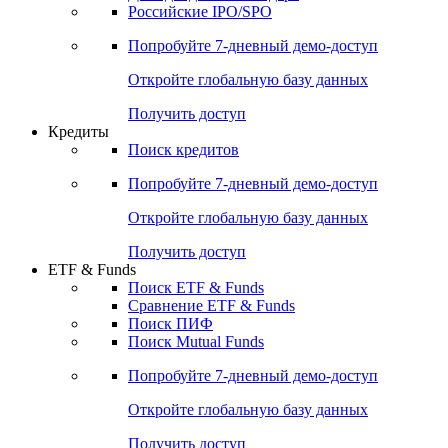
Получить доступ
Акции
Поиск акций
Дивидендный календарь
Российские IPO/SPO
Попробуйте
7-дневный
демо-доступ
Откройте глобальную базу данных
Получить доступ
Кредиты
Поиск кредитов
Попробуйте
7-дневный
демо-доступ
Откройте глобальную базу данных
Получить доступ
ETF & Funds
Поиск ETF & Funds
Сравнение ETF & Funds
Поиск ПИФ
Поиск Mutual Funds
Попробуйте
7-дневный
демо-доступ