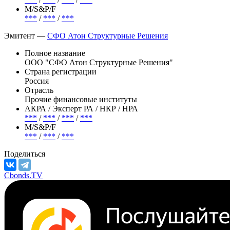
Объем
41 200 000 RUB
АКРА / Эксперт РА / НКР / НРА
***
/
***
/
***
/
***
М/S&P/F
***
/
***
/
***
Эмитент —
СФО Атон Структурные Решения
Полное название
ООО "СФО Атон Структурные Решения"
Страна регистрации
Россия
Отрасль
Прочие финансовые институты
АКРА / Эксперт РА / НКР / НРА
***
/
***
/
***
/
***
М/S&P/F
***
/
***
/
***
Поделиться
Cbonds.TV