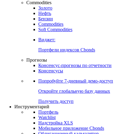
Commodities
Золото
Нефть
Бензин
Commodities
Soft Commodities
Виджет:
Портфели индексов Cbonds
Прогнозы
Консенсус-прогнозы по отчетности
Консенсусы
Попробуйте
7-дневный
демо-доступ
Откройте глобальную базу данных
Получить доступ
Инструментарий
Портфель
Watchlist
Надстройка XLS
Мобильное приложение Cbonds
Облигационный калькулятор