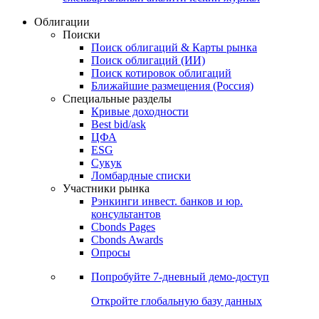
Облигации
Поиски
Поиск облигаций & Карты рынка
Поиск облигаций (ИИ)
Поиск котировок облигаций
Ближайшие размещения (Россия)
Специальные разделы
Кривые доходности
Best bid/ask
ЦФА
ESG
Сукук
Ломбардные списки
Участники рынка
Рэнкинги инвест. банков и юр.
консультантов
Cbonds Pages
Cbonds Awards
Опросы
Попробуйте
7-дневный
демо-доступ
Откройте глобальную базу данных