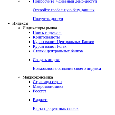
Попробуйте
7-дневный
демо-доступ
Откройте глобальную базу данных
Получить доступ
Индексы
Индикаторы рынка
Поиск индексов
Криптовалюты
Курсы валют Центральных Банков
Курсы валют Forex
Ставки центральных банков
Создать индекс
Возможность создания своего индекса
Макроэкономика
Страницы стран
Макроэкономика
Росстат
Виджет:
Карта процентных ставок