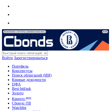
РЕКЛАМА • HTTPS://WWW.HSE.RU/
Войти
Зарегистрироваться
Портфель
Консенсусы
Поиск облигаций (ИИ)
Кривые доходности
ЦФА
Best bid/ask
Золото
new
Крипто
Сбондс-ТВ
Watchlist