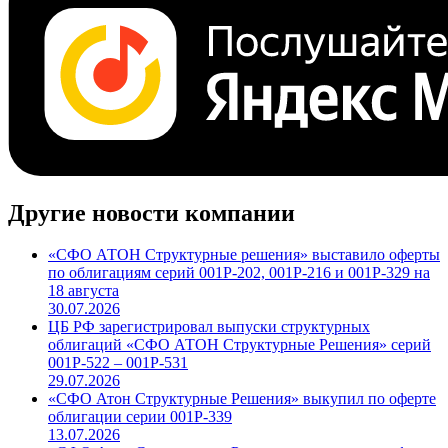
Другие новости компании
«СФО АТОН Структурные решения» выставило оферты
по облигациям серий 001Р-202, 001Р-216 и 001Р-329 на
18 августа
30.07.2026
ЦБ РФ зарегистрировал выпуски структурных
облигаций «СФО АТОН Структурные Решения» серий
001P-522 – 001P-531
29.07.2026
«СФО Атон Структурные Решения» выкупил по оферте
облигации серии 001Р-339
13.07.2026