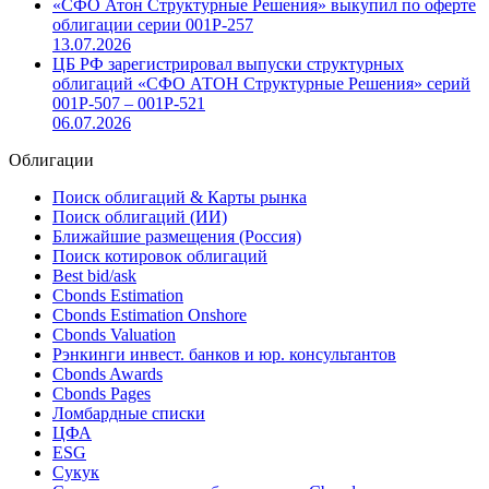
«СФО Атон Структурные Решения» выкупил по оферте
облигации серии 001Р-257
13.07.2026
ЦБ РФ зарегистрировал выпуски структурных
облигаций «СФО АТОН Структурные Решения» серий
001P-507 – 001P-521
06.07.2026
Облигации
Поиск облигаций & Карты рынка
Поиск облигаций (ИИ)
Ближайшие размещения (Россия)
Поиск котировок облигаций
Best bid/ask
Cbonds Estimation
Cbonds Estimation Onshore
Cbonds Valuation
Рэнкинги инвест. банков и юр. консультантов
Cbonds Awards
Cbonds Pages
Ломбардные списки
ЦФА
ESG
Сукук