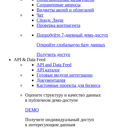
Сохраненные запросы
Виджеты акций и облигаций
Чат
Сбондс Люди
Проверка контрагента
Попробуйте
7-дневный
демо-доступ
Откройте глобальную базу данных
Получить доступ
API & Data Feed
API and Data Feed
API каталог
Готовые модули интеграции
Документация
Кастомные проекты для бизнеса
Оцените структуру и качество данных
в публичном демо-доступе
DEMO
Получите индивидуальный доступ
к интересующим данным