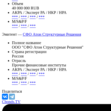
Объем
40 000 000 RUB
АКРА / Эксперт РА / НКР / НРА
***
/
***
/
***
/
***
М/S&P/F
***
/
***
/
***
Эмитент —
СФО Атон Структурные Решения
Полное название
ООО "СФО Атон Структурные Решения"
Страна регистрации
Россия
Отрасль
Прочие финансовые институты
АКРА / Эксперт РА / НКР / НРА
***
/
***
/
***
/
***
М/S&P/F
***
/
***
/
***
Поделиться
Cbonds.TV