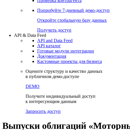
Виджеты акций и облигаций
Чат
Сбондс Люди
Проверка контрагента
Попробуйте
7-дневный
демо-доступ
Откройте глобальную базу данных
Получить доступ
API & Data Feed
API and Data Feed
API каталог
Готовые модули интеграции
Документация
Кастомные проекты для бизнеса
Оцените структуру и качество данных
в публичном демо-доступе
DEMO
Получите индивидуальный доступ
к интересующим данным
Запросить доступ