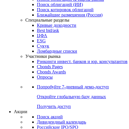
Облигации
Поиски
Поиск облигаций & Карты рынка
Поиск облигаций (ИИ)
Поиск котировок облигаций
Ближайшие размещения (Россия)
Специальные разделы
Кривые доходности
Best bid/ask
ЦФА
ESG
Сукук
Ломбардные списки
Участники рынка
Рэнкинги инвест. банков и юр. консультантов
Cbonds Pages
Cbonds Awards
Опросы
Попробуйте
7-дневный
демо-доступ
Откройте глобальную базу данных
Получить доступ