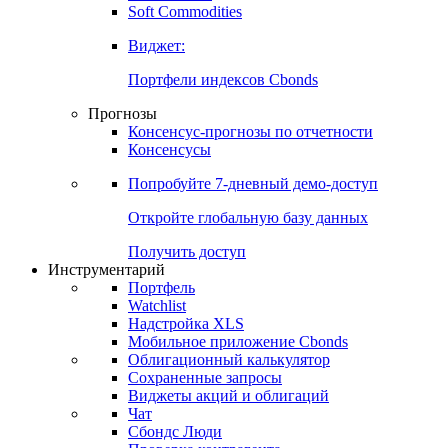
Золото
Нефть
Бензин
Commodities
Soft Commodities
Виджет:
Портфели индексов Cbonds
Прогнозы
Консенсус-прогнозы по отчетности
Консенсусы
Попробуйте
7-дневный
демо-доступ
Откройте глобальную базу данных
Получить доступ
Инструментарий
Портфель
Watchlist
Надстройка XLS
Мобильное приложение Cbonds
Облигационный калькулятор
Сохраненные запросы