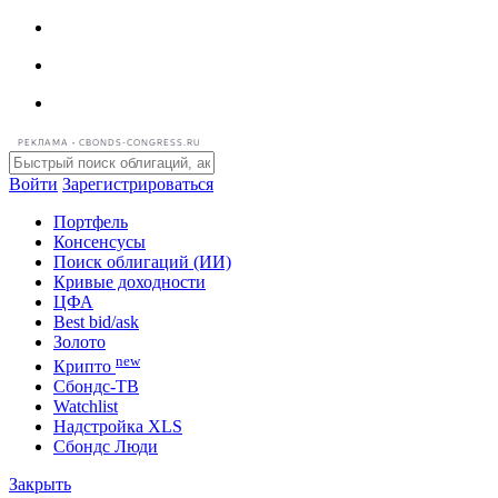
РЕКЛАМА • CBONDS-CONGRESS.RU
Войти
Зарегистрироваться
Портфель
Консенсусы
Поиск облигаций (ИИ)
Кривые доходности
ЦФА
Best bid/ask
Золото
new
Крипто
Сбондс-ТВ
Watchlist
Надстройка XLS