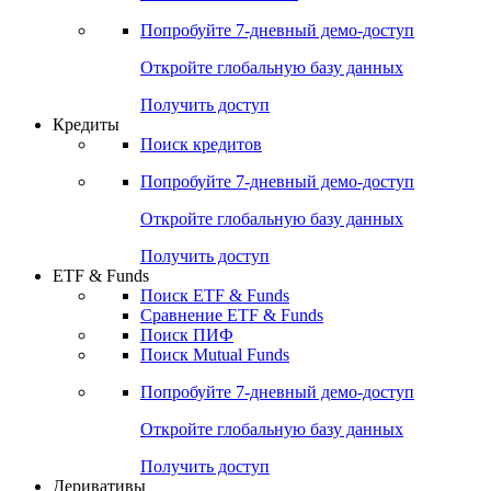
Акции
Поиск акций
Дивидендный календарь
Российские IPO/SPO
Попробуйте
7-дневный
демо-доступ
Откройте глобальную базу данных
Получить доступ
Кредиты
Поиск кредитов
Попробуйте
7-дневный
демо-доступ
Откройте глобальную базу данных
Получить доступ
ETF & Funds
Поиск ETF & Funds
Сравнение ETF & Funds
Поиск ПИФ
Поиск Mutual Funds
Попробуйте
7-дневный
демо-доступ