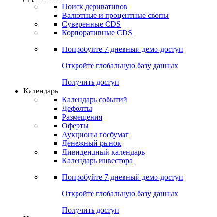
Откройте глобальную базу данных
Получить доступ
Деривативы
Поиск деривативов
Валютные и процентные свопы
Суверенные CDS
Корпоративные CDS
Попробуйте
7-дневный
демо-доступ
Откройте глобальную базу данных
Получить доступ
Календарь
Календарь событий
Дефолты
Размещения
Оферты
Аукционы госбумаг
Денежный рынок
Дивидендный календарь
Календарь инвестора
Попробуйте
7-дневный
демо-доступ