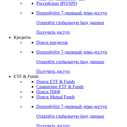
Получить доступ
Акции
Поиск акций
Дивидендный календарь
Российские IPO/SPO
Попробуйте
7-дневный
демо-доступ
Откройте глобальную базу данных
Получить доступ
Кредиты
Поиск кредитов
Попробуйте
7-дневный
демо-доступ
Откройте глобальную базу данных
Получить доступ
ETF & Funds
Поиск ETF & Funds
Сравнение ETF & Funds
Поиск ПИФ
Поиск Mutual Funds
Попробуйте
7-дневный
демо-доступ