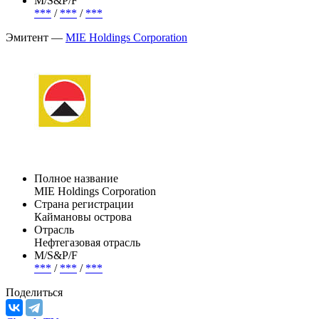
***
(- )
Объем
400 000 000 USD
М/S&P/F
***
/
***
/
***
Эмитент —
MIE Holdings Corporation
Полное название
MIE Holdings Corporation
Страна регистрации
Каймановы острова
Отрасль
Нефтегазовая отрасль
М/S&P/F
***
/
***
/
***