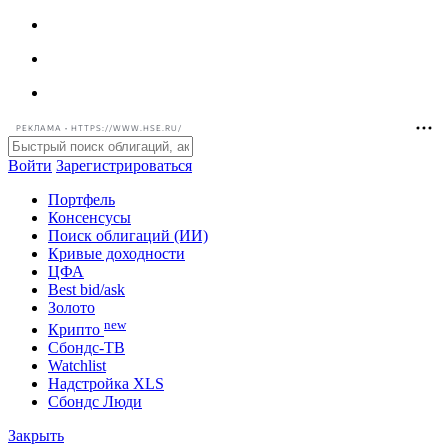
РЕКЛАМА • HTTPS://WWW.HSE.RU/
Войти
Зарегистрироваться
Портфель
Консенсусы
Поиск облигаций (ИИ)
Кривые доходности
ЦФА
Best bid/ask
Золото
new
Крипто
Сбондс-ТВ
Watchlist