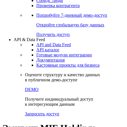
Сохраненные запросы
Виджеты акций и облигаций
Чат
Сбондс Люди
Проверка контрагента
Попробуйте
7-дневный
демо-доступ
Откройте глобальную базу данных
Получить доступ
API & Data Feed
API and Data Feed
API каталог
Готовые модули интеграции
Документация
Кастомные проекты для бизнеса
Оцените структуру и качество данных
в публичном демо-доступе
DEMO
Получите индивидуальный доступ
к интересующим данным