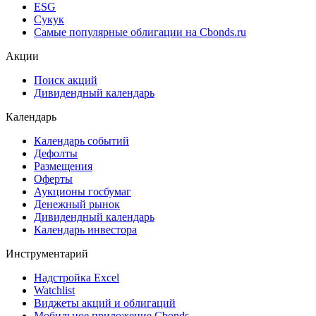
Cbonds Awards
Cbonds Pages
Ломбардные списки
ЦФА
ESG
Сукук
Самые популярные облигации на Cbonds.ru
Акции
Поиск акций
Дивидендный календарь
Календарь
Календарь событий
Дефолты
Размещения
Оферты
Аукционы госбумаг
Денежный рынок
Дивидендный календарь
Календарь инвестора
Инструментарий