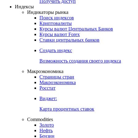
Попробуйте
7-дневный
демо-доступ
Откройте глобальную базу данных
Получить доступ
Индексы
Индикаторы рынка
Поиск индексов
Криптовалюты
Курсы валют Центральных Банков
Курсы валют Forex
Ставки центральных банков
Создать индекс
Возможность создания своего индекса
Макроэкономика
Страницы стран
Макроэкономика
Росстат
Виджет:
Карта процентных ставок