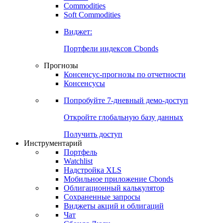
Commodities
Золото
Нефть
Бензин
Commodities
Soft Commodities
Виджет:
Портфели индексов Cbonds
Прогнозы
Консенсус-прогнозы по отчетности
Консенсусы
Попробуйте
7-дневный
демо-доступ
Откройте глобальную базу данных
Получить доступ
Инструментарий
Портфель
Watchlist
Надстройка XLS
Мобильное приложение Cbonds
Облигационный калькулятор