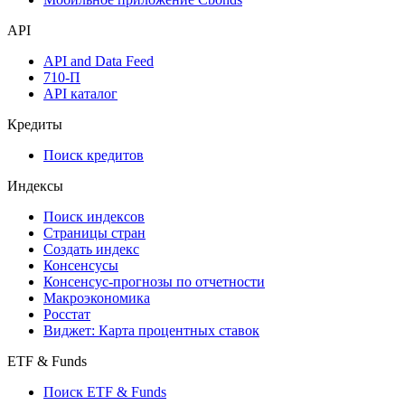
Надстройка Excel
Watchlist
Виджеты акций и облигаций
Мобильное приложение Cbonds
API
API and Data Feed
710-П
API каталог
Кредиты
Поиск кредитов
Индексы
Поиск индексов
Страницы стран
Создать индекс
Консенсусы
Консенсус-прогнозы по отчетности
Макроэкономика
Росстат
Виджет: Карта процентных ставок