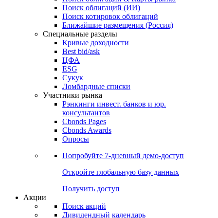
Облигации
Поиски
Поиск облигаций & Карты рынка
Поиск облигаций (ИИ)
Поиск котировок облигаций
Ближайшие размещения (Россия)
Специальные разделы
Кривые доходности
Best bid/ask
ЦФА
ESG
Сукук
Ломбардные списки
Участники рынка
Рэнкинги инвест. банков и юр.
консультантов
Cbonds Pages
Cbonds Awards
Опросы
Попробуйте
7-дневный
демо-доступ
Откройте глобальную базу данных