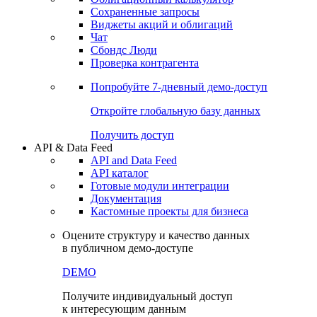
Сохраненные запросы
Виджеты акций и облигаций
Чат
Сбондс Люди
Проверка контрагента
Попробуйте
7-дневный
демо-доступ
Откройте глобальную базу данных
Получить доступ
API & Data Feed
API and Data Feed
API каталог
Готовые модули интеграции
Документация
Кастомные проекты для бизнеса
Оцените структуру и качество данных
в публичном демо-доступе
DEMO
Получите индивидуальный доступ
к интересующим данным