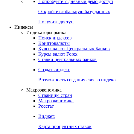
Попробуйте
7-дневный
демо-доступ
Откройте глобальную базу данных
Получить доступ
Индексы
Индикаторы рынка
Поиск индексов
Криптовалюты
Курсы валют Центральных Банков
Курсы валют Forex
Ставки центральных банков
Создать индекс
Возможность создания своего индекса
Макроэкономика
Страницы стран
Макроэкономика
Росстат
Виджет:
Карта процентных ставок