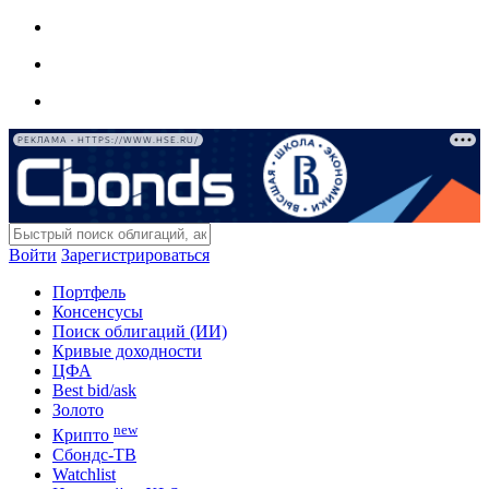
РЕКЛАМА • HTTPS://WWW.HSE.RU/
Войти
Зарегистрироваться
Портфель
Консенсусы
Поиск облигаций (ИИ)
Кривые доходности
ЦФА
Best bid/ask
Золото
new
Крипто
Сбондс-ТВ
Watchlist