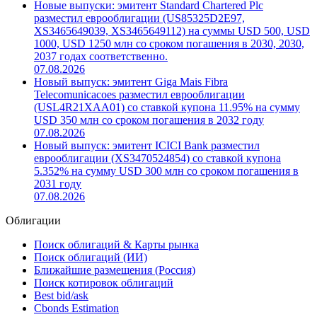
Новые выпуски: эмитент Standard Chartered Plc
разместил еврооблигации (US85325D2E97,
XS3465649039, XS3465649112) на суммы USD 500, USD
1000, USD 1250 млн со сроком погашения в 2030, 2030,
2037 годах соответственно.
07.08.2026
Новый выпуск: эмитент Giga Mais Fibra
Telecomunicacoes разместил еврооблигации
(USL4R21XAA01) со ставкой купона 11.95% на сумму
USD 350 млн со сроком погашения в 2032 году
07.08.2026
Новый выпуск: эмитент ICICI Bank разместил
еврооблигации (XS3470524854) со ставкой купона
5.352% на сумму USD 300 млн со сроком погашения в
2031 году
07.08.2026
Облигации
Поиск облигаций & Карты рынка
Поиск облигаций (ИИ)
Ближайшие размещения (Россия)
Поиск котировок облигаций
Best bid/ask
Cbonds Estimation