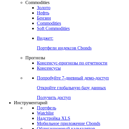
Commodities
Золото
Нефть
Бензин
Commodities
Soft Commodities
Виджет:
Портфели индексов Cbonds
Прогнозы
Консенсус-прогнозы по отчетности
Консенсусы
Попробуйте
7-дневный
демо-доступ
Откройте глобальную базу данных
Получить доступ
Инструментарий
Портфель
Watchlist
Надстройка XLS
Мобильное приложение Cbonds
Облигационный калькулятор