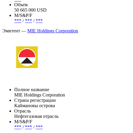
Объем
50 665 000 USD
М/S&P/F
***
/
***
/
***
Эмитент —
MIE Holdings Corporation
Полное название
MIE Holdings Corporation
Страна регистрации
Каймановы острова
Отрасль
Нефтегазовая отрасль
М/S&P/F
***
/
***
/
***