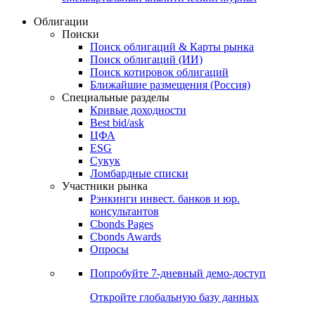
Облигации
Поиски
Поиск облигаций & Карты рынка
Поиск облигаций (ИИ)
Поиск котировок облигаций
Ближайшие размещения (Россия)
Специальные разделы
Кривые доходности
Best bid/ask
ЦФА
ESG
Сукук
Ломбардные списки
Участники рынка
Рэнкинги инвест. банков и юр.
консультантов
Cbonds Pages
Cbonds Awards
Опросы
Попробуйте
7-дневный
демо-доступ
Откройте глобальную базу данных