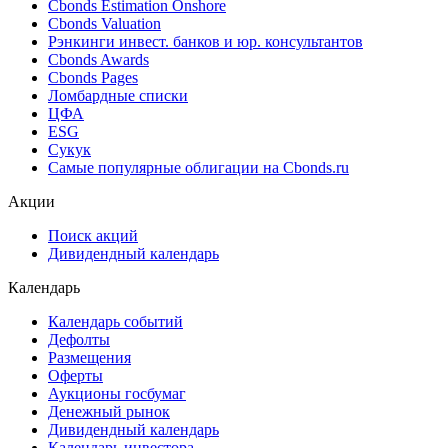
Cbonds Estimation Onshore
Cbonds Valuation
Рэнкинги инвест. банков и юр. консультантов
Cbonds Awards
Cbonds Pages
Ломбардные списки
ЦФА
ESG
Сукук
Самые популярные облигации на Cbonds.ru
Акции
Поиск акций
Дивидендный календарь
Календарь
Календарь событий
Дефолты
Размещения
Оферты
Аукционы госбумаг
Денежный рынок
Дивидендный календарь
Календарь инвестора