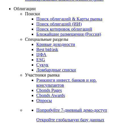
Облигации
Поиски
Поиск облигаций & Карты рынка
Поиск облигаций (ИИ)
Поиск котировок облигаций
Ближайшие размещения (Россия)
Специальные разделы
Кривые доходности
Best bid/ask
ЦФА
ESG
Сукук
Ломбардные списки
Участники рынка
Рэнкинги инвест. банков и юр.
консультантов
Cbonds Pages
Cbonds Awards
Опросы
Попробуйте
7-дневный
демо-доступ
Откройте глобальную базу данных