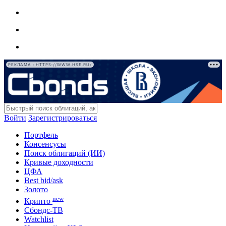
РЕКЛАМА • HTTPS://WWW.HSE.RU/
Войти
Зарегистрироваться
Портфель
Консенсусы
Поиск облигаций (ИИ)
Кривые доходности
ЦФА
Best bid/ask
Золото
new
Крипто
Сбондс-ТВ
Watchlist