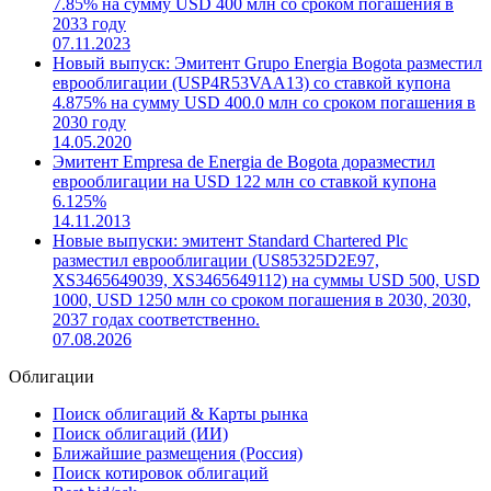
7.85% на сумму USD 400 млн со сроком погашения в
2033 году
07.11.2023
Новый выпуск: Эмитент Grupo Energia Bogota разместил
еврооблигации (USP4R53VAA13) со ставкой купона
4.875% на сумму USD 400.0 млн со сроком погашения в
2030 году
14.05.2020
Эмитент Empresa de Energia de Bogota доразместил
еврооблигации на USD 122 млн со ставкой купона
6.125%
14.11.2013
Новые выпуски: эмитент Standard Chartered Plc
разместил еврооблигации (US85325D2E97,
XS3465649039, XS3465649112) на суммы USD 500, USD
1000, USD 1250 млн со сроком погашения в 2030, 2030,
2037 годах соответственно.
07.08.2026
Облигации
Поиск облигаций & Карты рынка
Поиск облигаций (ИИ)
Ближайшие размещения (Россия)
Поиск котировок облигаций