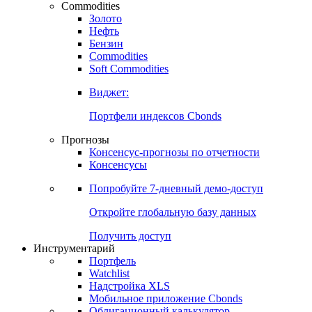
Commodities
Золото
Нефть
Бензин
Commodities
Soft Commodities
Виджет:
Портфели индексов Cbonds
Прогнозы
Консенсус-прогнозы по отчетности
Консенсусы
Попробуйте
7-дневный
демо-доступ
Откройте глобальную базу данных
Получить доступ
Инструментарий
Портфель
Watchlist
Надстройка XLS
Мобильное приложение Cbonds
Облигационный калькулятор