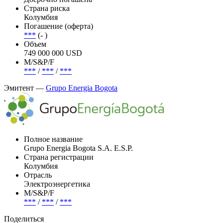
Страна риска
Колумбия
Погашение (оферта)
***
(- )
Объем
749 000 000 USD
М/S&P/F
***
/
***
/
***
Эмитент —
Grupo Energia Bogota
Полное название
Grupo Energia Bogota S.A. E.S.P.
Страна регистрации
Колумбия
Отрасль
Электроэнергетика
М/S&P/F
***
/
***
/
***
Поделиться