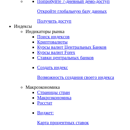
Попробуйте
7-дневный
демо-доступ
Откройте глобальную базу данных
Получить доступ
Индексы
Индикаторы рынка
Поиск индексов
Криптовалюты
Курсы валют Центральных Банков
Курсы валют Forex
Ставки центральных банков
Создать индекс
Возможность создания своего индекса
Макроэкономика
Страницы стран
Макроэкономика
Росстат
Виджет:
Карта процентных ставок