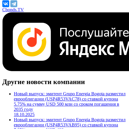
Cbonds.TV
Другие новости компании
Новый выпуск: эмитент Grupo Energia Bogota разместил
еврооблигации (USP4R53VAC78) со ставкой купона
5.75% на сумму USD 500 млн со сроком погашения в
2035 году
18.10.2025
Новый выпуск: эмитент Grupo Energia Bogota разместил
еврооблигации (USP4R53VAB95) со ставкой купона