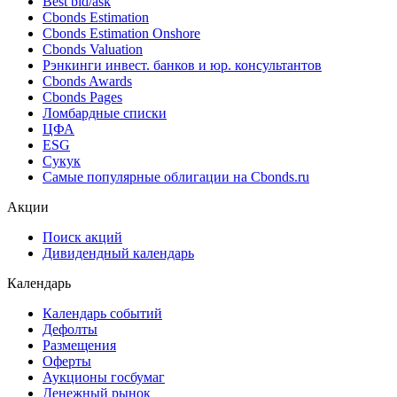
Best bid/ask
Cbonds Estimation
Cbonds Estimation Onshore
Cbonds Valuation
Рэнкинги инвест. банков и юр. консультантов
Cbonds Awards
Cbonds Pages
Ломбардные списки
ЦФА
ESG
Сукук
Самые популярные облигации на Cbonds.ru
Акции
Поиск акций
Дивидендный календарь
Календарь
Календарь событий
Дефолты
Размещения
Оферты
Аукционы госбумаг
Денежный рынок