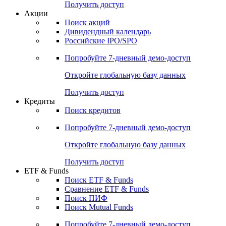
Получить доступ
Акции
Поиск акций
Дивидендный календарь
Российские IPO/SPO
Попробуйте
7-дневный
демо-доступ
Откройте глобальную базу данных
Получить доступ
Кредиты
Поиск кредитов
Попробуйте
7-дневный
демо-доступ
Откройте глобальную базу данных
Получить доступ
ETF & Funds
Поиск ETF & Funds
Сравнение ETF & Funds
Поиск ПИФ
Поиск Mutual Funds
Попробуйте
7-дневный
демо-доступ