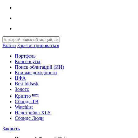
Войти
Зарегистрироваться
Портфель
Консенсусы
Поиск облигаций (ИИ)
Кривые доходности
ЦФА
Best bid/ask
Золото
new
Крипто
Сбондс-ТВ
Watchlist
Надстройка XLS
Сбондс Люди
Закрыть