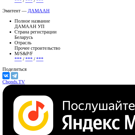
***
/
***
/
***
Эмитент —
ДАМААН
Полное название
ДАМААН УП
Страна регистрации
Беларусь
Отрасль
Прочее строительство
М/S&P/F
***
/
***
/
***
Поделиться
Cbonds.TV