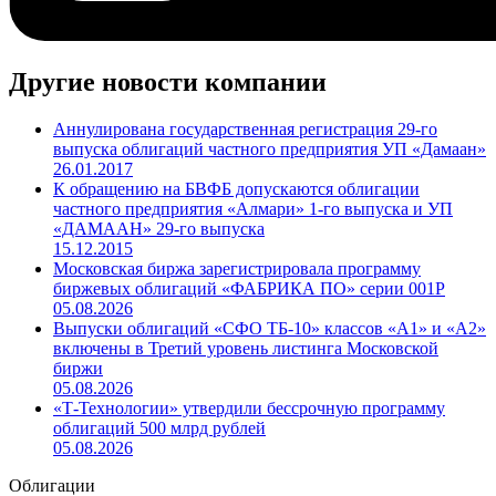
Другие новости компании
Аннулирована государственная регистрация 29-го
выпуска облигаций частного предприятия УП «Дамаан»
26.01.2017
К обращению на БВФБ допускаются облигации
частного предприятия «Алмари» 1-го выпуска и УП
«ДАМААН» 29-го выпуска
15.12.2015
Московская биржа зарегистрировала программу
биржевых облигаций «ФАБРИКА ПО» серии 001Р
05.08.2026
Выпуски облигаций «СФО ТБ-10» классов «А1» и «А2»
включены в Третий уровень листинга Московской
биржи
05.08.2026
«Т-Технологии» утвердили бессрочную программу
облигаций 500 млрд рублей
05.08.2026
Облигации