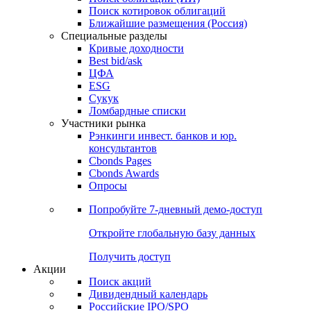
Поиск котировок облигаций
Ближайшие размещения (Россия)
Специальные разделы
Кривые доходности
Best bid/ask
ЦФА
ESG
Сукук
Ломбардные списки
Участники рынка
Рэнкинги инвест. банков и юр.
консультантов
Cbonds Pages
Cbonds Awards
Опросы
Попробуйте
7-дневный
демо-доступ
Откройте глобальную базу данных
Получить доступ
Акции
Поиск акций
Дивидендный календарь
Российские IPO/SPO