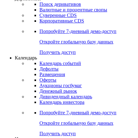
Поиск деривативов
Валютные и процентные свопы
Суверенные CDS
Корпоративные CDS
Попробуйте
7-дневный
демо-доступ
Откройте глобальную базу данных
Получить доступ
Календарь
Календарь событий
Дефолты
Размещения
Оферты
Аукционы госбумаг
Денежный рынок
Дивидендный календарь
Календарь инвестора
Попробуйте
7-дневный
демо-доступ
Откройте глобальную базу данных
Получить доступ