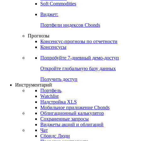
Soft Commodities
Виджет:
Портфели индексов Cbonds
Прогнозы
Консенсус-прогнозы по отчетности
Консенсусы
Попробуйте
7-дневный
демо-доступ
Откройте глобальную базу данных
Получить доступ
Инструментарий
Портфель
Watchlist
Надстройка XLS
Мобильное приложение Cbonds
Облигационный калькулятор
Сохраненные запросы
Виджеты акций и облигаций
Чат
Сбондс Люди