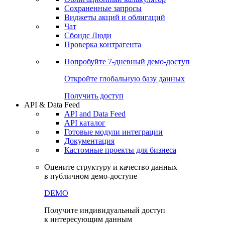
Сохраненные запросы
Виджеты акций и облигаций
Чат
Сбондс Люди
Проверка контрагента
Попробуйте
7-дневный
демо-доступ
Откройте глобальную базу данных
Получить доступ
API & Data Feed
API and Data Feed
API каталог
Готовые модули интеграции
Документация
Кастомные проекты для бизнеса
Оцените структуру и качество данных
в публичном демо-доступе
DEMO
Получите индивидуальный доступ
к интересующим данным