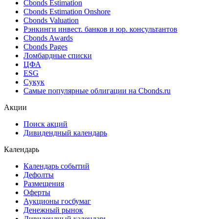
Cbonds Estimation
Cbonds Estimation Onshore
Cbonds Valuation
Рэнкинги инвест. банков и юр. консультантов
Cbonds Awards
Cbonds Pages
Ломбардные списки
ЦФА
ESG
Сукук
Самые популярные облигации на Cbonds.ru
Акции
Поиск акций
Дивидендный календарь
Календарь
Календарь событий
Дефолты
Размещения
Оферты
Аукционы госбумаг
Денежный рынок
Дивидендный календарь