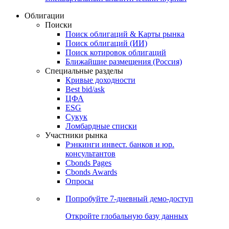
Облигации
Поиски
Поиск облигаций & Карты рынка
Поиск облигаций (ИИ)
Поиск котировок облигаций
Ближайшие размещения (Россия)
Специальные разделы
Кривые доходности
Best bid/ask
ЦФА
ESG
Сукук
Ломбардные списки
Участники рынка
Рэнкинги инвест. банков и юр.
консультантов
Cbonds Pages
Cbonds Awards
Опросы
Попробуйте
7-дневный
демо-доступ
Откройте глобальную базу данных