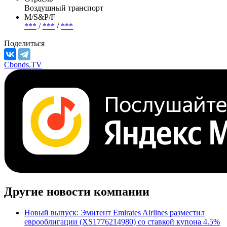
Воздушный транспорт
М/S&P/F
***
/
***
/
***
Поделиться
Cbonds.TV
Другие новости компании
Новый выпуск: Эмитент Emirates Airlines разместил
еврооблигации (XS1776214980) со ставкой купона 4.5%