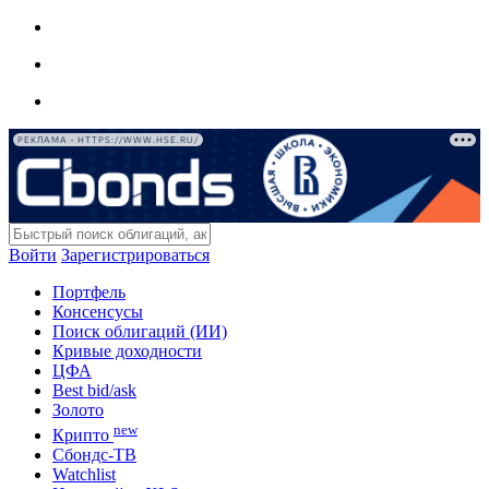
РЕКЛАМА • HTTPS://WWW.HSE.RU/
Войти
Зарегистрироваться
Портфель
Консенсусы
Поиск облигаций (ИИ)
Кривые доходности
ЦФА
Best bid/ask
Золото
new
Крипто
Сбондс-ТВ
Watchlist