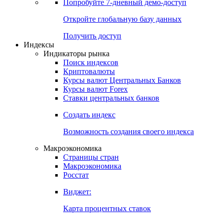
Попробуйте
7-дневный
демо-доступ
Откройте глобальную базу данных
Получить доступ
Индексы
Индикаторы рынка
Поиск индексов
Криптовалюты
Курсы валют Центральных Банков
Курсы валют Forex
Ставки центральных банков
Создать индекс
Возможность создания своего индекса
Макроэкономика
Страницы стран
Макроэкономика
Росстат
Виджет:
Карта процентных ставок