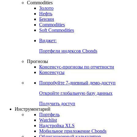
Commodities
Золото
Нефть
Бензин
Commodities
Soft Commodities
Виджет:
Портфели индексов Cbonds
Прогнозы
Консенсус-прогнозы по отчетности
Консенсусы
Попробуйте
7-дневный
демо-доступ
Откройте глобальную базу данных
Получить доступ
Инструментарий
Портфель
Watchlist
Надстройка XLS
Мобильное приложение Cbonds
Облигационный калькулятор