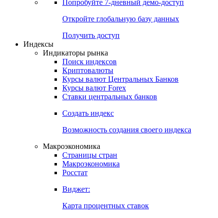
Попробуйте
7-дневный
демо-доступ
Откройте глобальную базу данных
Получить доступ
Индексы
Индикаторы рынка
Поиск индексов
Криптовалюты
Курсы валют Центральных Банков
Курсы валют Forex
Ставки центральных банков
Создать индекс
Возможность создания своего индекса
Макроэкономика
Страницы стран
Макроэкономика
Росстат
Виджет:
Карта процентных ставок