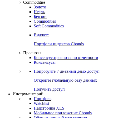
Commodities
Золото
Нефть
Бензин
Commodities
Soft Commodities
Виджет:
Портфели индексов Cbonds
Прогнозы
Консенсус-прогнозы по отчетности
Консенсусы
Попробуйте
7-дневный
демо-доступ
Откройте глобальную базу данных
Получить доступ
Инструментарий
Портфель
Watchlist
Надстройка XLS
Мобильное приложение Cbonds
Облигационный калькулятор