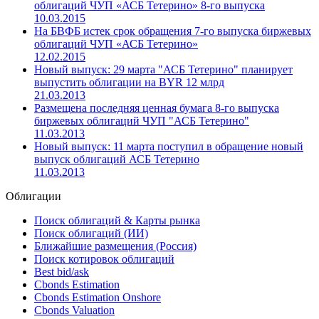
облигаций ЧУП «АСБ Тетерино» 8-го выпуска
10.03.2015
На БВФБ истек срок обращения 7-го выпуска биржевых
облигаций ЧУП «АСБ Тетерино»
12.02.2015
Новый выпуск: 29 марта "АСБ Тетерино" планирует
выпустить облигации на BYR 12 млрд
21.03.2013
Размещена последняя ценная бумага 8-го выпуска
биржевых облигаций ЧУП "АСБ Тетерино"
11.03.2013
Новый выпуск: 11 марта поступил в обращение новый
выпуск облигаций АСБ Тетерино
11.03.2013
Облигации
Поиск облигаций & Карты рынка
Поиск облигаций (ИИ)
Ближайшие размещения (Россия)
Поиск котировок облигаций
Best bid/ask
Cbonds Estimation
Cbonds Estimation Onshore
Cbonds Valuation