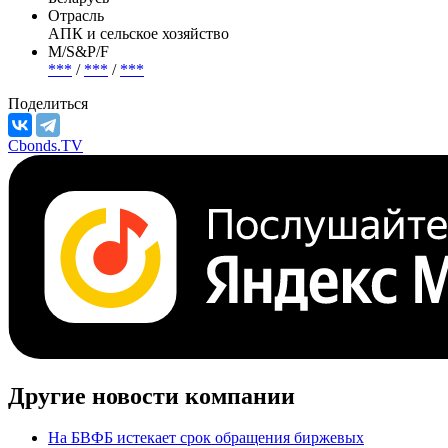
Отрасль
АПК и сельское хозяйство
М/S&P/F
***
/
***
/
***
Поделиться
Cbonds.TV
Другие новости компании
На БВФБ истекает срок обращения биржевых