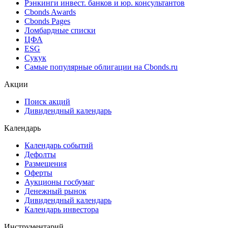
Рэнкинги инвест. банков и юр. консультантов
Cbonds Awards
Cbonds Pages
Ломбардные списки
ЦФА
ESG
Сукук
Самые популярные облигации на Cbonds.ru
Акции
Поиск акций
Дивидендный календарь
Календарь
Календарь событий
Дефолты
Размещения
Оферты
Аукционы госбумаг
Денежный рынок
Дивидендный календарь
Календарь инвестора
Инструментарий