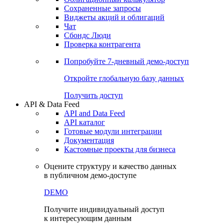
Сохраненные запросы
Виджеты акций и облигаций
Чат
Сбондс Люди
Проверка контрагента
Попробуйте
7-дневный
демо-доступ
Откройте глобальную базу данных
Получить доступ
API & Data Feed
API and Data Feed
API каталог
Готовые модули интеграции
Документация
Кастомные проекты для бизнеса
Оцените структуру и качество данных
в публичном демо-доступе
DEMO
Получите индивидуальный доступ
к интересующим данным