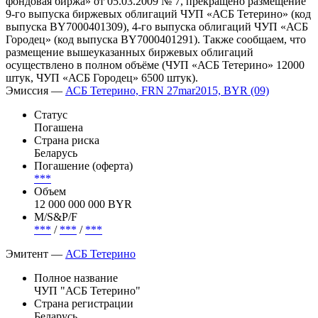
фондовая биржа» от 05.03.2009 № 7, прекращено размещение
9-го выпуска биржевых облигаций ЧУП «АСБ Тетерино» (код
выпуска ВY7000401309), 4-го выпуска облигаций ЧУП «АСБ
Городец» (код выпуска ВY7000401291). Также сообщаем, что
размещение вышеуказанных биржевых облигаций
осуществлено в полном объёме (ЧУП «АСБ Тетерино» 12000
штук, ЧУП «АСБ Городец» 6500 штук).
Эмиссия —
АСБ Тетерино, FRN 27mar2015, BYR (09)
Статус
Погашена
Страна риска
Беларусь
Погашение (оферта)
***
Объем
12 000 000 000 BYR
М/S&P/F
***
/
***
/
***
Эмитент —
АСБ Тетерино
Полное название
ЧУП "АСБ Тетерино"
Страна регистрации
Беларусь