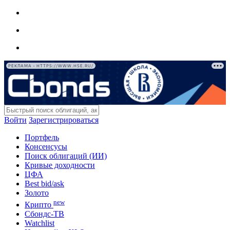
РЕКЛАМА • HTTPS://WWW.HSE.RU/
Войти
Зарегистрироваться
Портфель
Консенсусы
Поиск облигаций (ИИ)
Кривые доходности
ЦФА
Best bid/ask
Золото
new
Крипто
Сбондс-ТВ
Watchlist