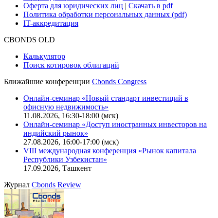
Оферта для юридических лиц
|
Скачать в pdf
Политика обработки персональных данных (pdf)
IT-аккредитация
CBONDS OLD
Калькулятор
Поиск котировок облигаций
Ближайшие конференции
Cbonds Congress
Онлайн-семинар «Новый стандарт инвестиций в
офисную недвижимость»
11.08.2026, 16:30-18:00 (мск)
Онлайн-семинар «Доступ иностранных инвесторов на
индийский рынок»
27.08.2026, 16:00-17:00 (мск)
VIII международная конференция «Рынок капитала
Республики Узбекистан»
17.09.2026, Ташкент
Журнал
Cbonds Review