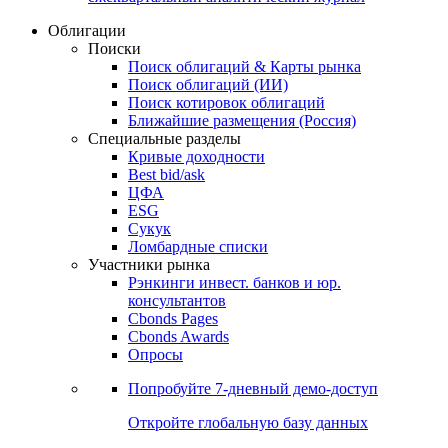
Облигации
Поиски
Поиск облигаций & Карты рынка
Поиск облигаций (ИИ)
Поиск котировок облигаций
Ближайшие размещения (Россия)
Специальные разделы
Кривые доходности
Best bid/ask
ЦФА
ESG
Сукук
Ломбардные списки
Участники рынка
Рэнкинги инвест. банков и юр.
консультантов
Cbonds Pages
Cbonds Awards
Опросы
Попробуйте
7-дневный
демо-доступ
Откройте глобальную базу данных