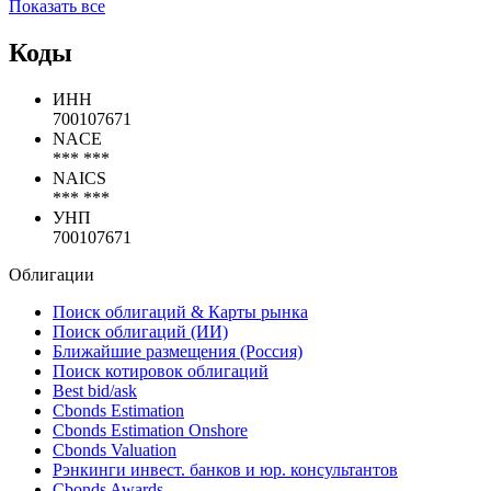
FRN
***
***
Погашена
BY7242205690
16feb2012,
BYR (01)
Показать все
Коды
ИНН
700107671
NACE
*** ***
NAICS
*** ***
УНП
700107671
Облигации
Поиск облигаций & Карты рынка
Поиск облигаций (ИИ)
Ближайшие размещения (Россия)
Поиск котировок облигаций
Best bid/ask
Cbonds Estimation