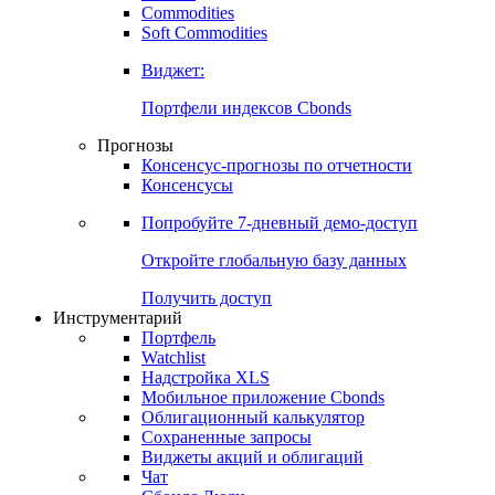
Commodities
Золото
Нефть
Бензин
Commodities
Soft Commodities
Виджет:
Портфели индексов Cbonds
Прогнозы
Консенсус-прогнозы по отчетности
Консенсусы
Попробуйте
7-дневный
демо-доступ
Откройте глобальную базу данных
Получить доступ
Инструментарий
Портфель
Watchlist
Надстройка XLS
Мобильное приложение Cbonds
Облигационный калькулятор