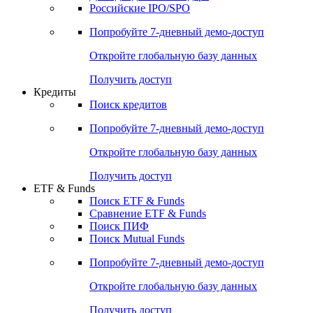
Получить доступ
Акции
Поиск акций
Дивидендный календарь
Российские IPO/SPO
Попробуйте
7-дневный
демо-доступ
Откройте глобальную базу данных
Получить доступ
Кредиты
Поиск кредитов
Попробуйте
7-дневный
демо-доступ
Откройте глобальную базу данных
Получить доступ
ETF & Funds
Поиск ETF & Funds
Сравнение ETF & Funds
Поиск ПИФ
Поиск Mutual Funds
Попробуйте
7-дневный
демо-доступ