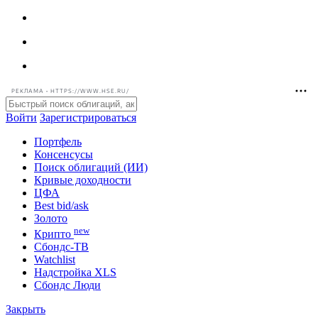
РЕКЛАМА • HTTPS://WWW.HSE.RU/
Войти
Зарегистрироваться
Портфель
Консенсусы
Поиск облигаций (ИИ)
Кривые доходности
ЦФА
Best bid/ask
Золото
new
Крипто
Сбондс-ТВ
Watchlist