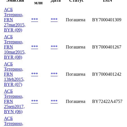
Последние выпуски
Объем,
Эмиссия
Дата
Статус
ISIN
млн
АСБ
Тетерино,
FRN
***
***
Погашена
BY7000401309
27mar2015,
BYR (09)
АСБ
Тетерино,
FRN
***
***
Погашена
BY7000401267
10mar2015,
BYR (08)
АСБ
Тетерино,
FRN
***
***
Погашена
BY7000401242
13feb2015,
BYR (07)
АСБ
Тетерино,
FRN
***
***
Погашена
BY72422A4757
25sep2017,