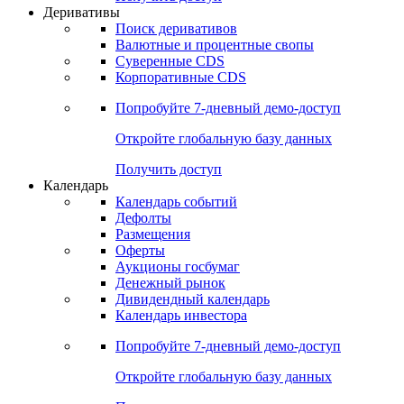
Откройте глобальную базу данных
Получить доступ
Деривативы
Поиск деривативов
Валютные и процентные свопы
Суверенные CDS
Корпоративные CDS
Попробуйте
7-дневный
демо-доступ
Откройте глобальную базу данных
Получить доступ
Календарь
Календарь событий
Дефолты
Размещения
Оферты
Аукционы госбумаг
Денежный рынок
Дивидендный календарь
Календарь инвестора