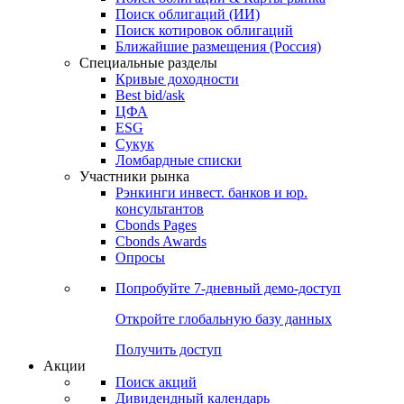
Облигации
Поиски
Поиск облигаций & Карты рынка
Поиск облигаций (ИИ)
Поиск котировок облигаций
Ближайшие размещения (Россия)
Специальные разделы
Кривые доходности
Best bid/ask
ЦФА
ESG
Сукук
Ломбардные списки
Участники рынка
Рэнкинги инвест. банков и юр.
консультантов
Cbonds Pages
Cbonds Awards
Опросы
Попробуйте
7-дневный
демо-доступ
Откройте глобальную базу данных