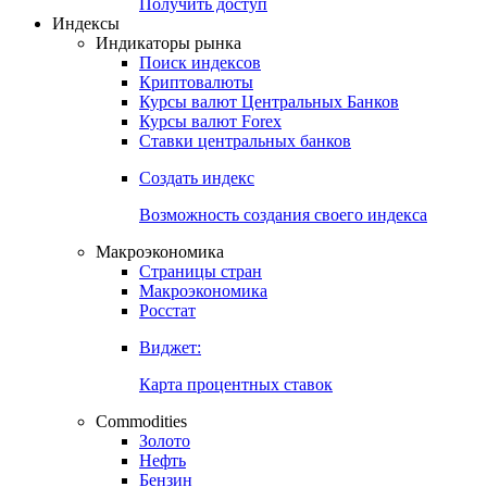
Попробуйте
7-дневный
демо-доступ
Откройте глобальную базу данных
Получить доступ
Индексы
Индикаторы рынка
Поиск индексов
Криптовалюты
Курсы валют Центральных Банков
Курсы валют Forex
Ставки центральных банков
Создать индекс
Возможность создания своего индекса
Макроэкономика
Страницы стран
Макроэкономика
Росстат
Виджет:
Карта процентных ставок