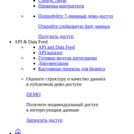
Сохраненные запросы
Виджеты акций и облигаций
Чат
Сбондс Люди
Проверка контрагента
Попробуйте
7-дневный
демо-доступ
Откройте глобальную базу данных
Получить доступ
API & Data Feed
API and Data Feed
API каталог
Готовые модули интеграции
Документация
Кастомные проекты для бизнеса
Оцените структуру и качество данных
в публичном демо-доступе
DEMO
Получите индивидуальный доступ
к интересующим данным