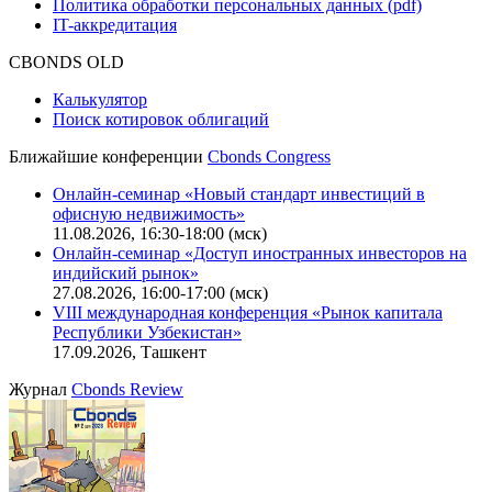
Функциональные характеристики сайта
|
Скачать в pdf
Описание процессов жизненного цикла сайта
Оферта для физических лиц
|
Скачать в pdf
Оферта для юридических лиц
|
Скачать в pdf
Политика обработки персональных данных (pdf)
IT-аккредитация
CBONDS OLD
Калькулятор
Поиск котировок облигаций
Ближайшие конференции
Cbonds Congress
Онлайн-семинар «Новый стандарт инвестиций в
офисную недвижимость»
11.08.2026, 16:30-18:00 (мск)
Онлайн-семинар «Доступ иностранных инвесторов на
индийский рынок»
27.08.2026, 16:00-17:00 (мск)
VIII международная конференция «Рынок капитала
Республики Узбекистан»
17.09.2026, Ташкент
Журнал
Cbonds Review