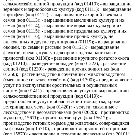
Предприятие осуществляет следующие виды экономической
деятельности: - предоставление услуг в области
животноводства, кроме ветеринарных услуг (код 01420); -
предоставление услуг по выращиванию
сельскохозяйственной продукции (код 01419); - выращивание
зерновых и зернобобовых культур (код 01111); - выращивание
картофеля (код 01112); - выращивание сахарной свеклы и
семян (код 01113); - выращивание масличных культур и их
семян (код 01114); - выращивание кормовых культур и их
семян (код 01115); - выращивание прядильных культур и их
семян (код 01116); - выращивание прочих культур, не
включенных в другие группировки (01119); - выращивание
овощей, их семян и рассады (код 01121); - выращивание
фруктов, орехов, культур для производства напитков и
пряностей (код 01130); - разведение крупного рогатого скота
(код 01210); - разведение лошадей (код 01222); - разведение
свиней (код 01230); - разведение прочих животных (код
01250); - растениеводство в сочетании с животноводством
(смешанное сельское хозяйство) (код 01300); - предоставление
услуг по эксплуатации оросительных и осушительных
систем (код 01411) - предоставление услуг по выращиванию
сельскохозяйственной продукции (код 01419); -
предоставление услуг в области животноводства, кроме
ветеринарных услуг (код 01420) ; - услуги, связанные с
лесоводством и лесозаготовками (код 02020); - производство