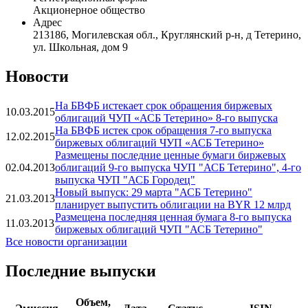
ЧУП "АСБ Тетерино"
Статус организации
Действующая
Регистрационная форма
Акционерное общество
Адрес
213186, Могилевская обл., Круглянский р-н, д Тетерино,
ул. Школьная, дом 9
Новости
На БВФБ истекает срок обращения биржевых
10.03.2015
облигаций ЧУП «АСБ Тетерино» 8-го выпуска
На БВФБ истек срок обращения 7-го выпуска
12.02.2015
биржевых облигаций ЧУП «АСБ Тетерино»
Размещены последние ценные бумаги биржевых
02.04.2013
облигаций 9-го выпуска ЧУП "АСБ Тетерино", 4-го
выпуска ЧУП "АСБ Городец"
Новый выпуск: 29 марта "АСБ Тетерино"
21.03.2013
планирует выпустить облигации на BYR 12 млрд
Размещена последняя ценная бумага 8-го выпуска
11.03.2013
биржевых облигаций ЧУП "АСБ Тетерино"
Все новости организации