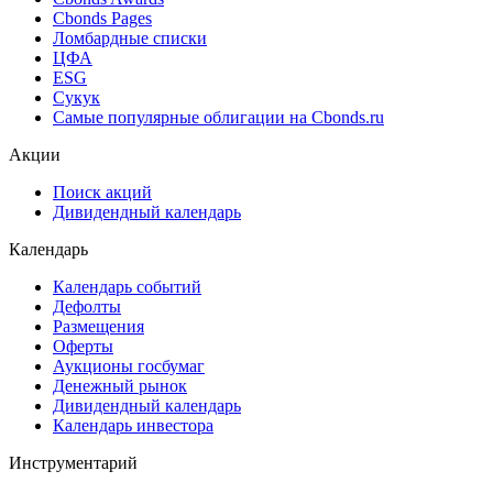
Cbonds Estimation Onshore
Cbonds Valuation
Рэнкинги инвест. банков и юр. консультантов
Cbonds Awards
Cbonds Pages
Ломбардные списки
ЦФА
ESG
Сукук
Самые популярные облигации на Cbonds.ru
Акции
Поиск акций
Дивидендный календарь
Календарь
Календарь событий
Дефолты
Размещения
Оферты
Аукционы госбумаг
Денежный рынок
Дивидендный календарь