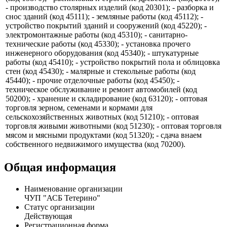
муки (код 15611); - производство круп (код 15612); -
производство готовых кормов для животных, содержащихся
на фермах (код 15710); - производство пряностей и приправ
(код 15870); - распиловка и строгание древесины (код 20101);
- производство столярных изделий (код 20301); - разборка и
снос зданий (код 45111); - земляные работы (код 45112); -
устройство покрытий зданий и сооружений (код 45220); -
электромонтажные работы (код 45310); - санитарно-
технические работы (код 45330); - установка прочего
инженерного оборудования (код 45340); - штукатурные
работы (код 45410); - устройство покрытий пола и облицовка
стен (код 45430); - малярные и стекольные работы (код
45440); - прочие отделочные работы (код 45450); -
техническое обслуживание и ремонт автомобилей (код
50200); - хранение и складирование (код 63120); - оптовая
торговля зерном, семенами и кормами для
сельскохозяйственных животных (код 51210); - оптовая
торговля живыми животными (код 51230); - оптовая торговля
мясом и мясными продуктами (код 51320); - сдача внаем
собственного недвижимого имущества (код 70200).
Общая информация
Наименование организации