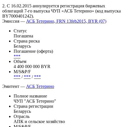
1. Исключаются с 16.02.2015 из перечня внесписочных
ценных бумаг биржевые облигации 7-го выпуска ЧУП «АСБ
Тетерино» (код выпуска BY7000401242).
2. С 16.02.2015 аннулируется регистрация биржевых
облигаций 7-го выпуска ЧУП «АСБ Тетерино» (код выпуска
BY7000401242).
Эмиссия —
АСБ Тетерино, FRN 13feb2015, BYR (07)
Статус
Погашена
Страна риска
Беларусь
Погашение (оферта)
***
Объем
4 400 000 000 BYR
М/S&P/F
***
/
***
/
***
Эмитент —
АСБ Тетерино
Полное название
ЧУП "АСБ Тетерино"
Страна регистрации