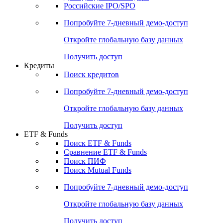
Получить доступ
Акции
Поиск акций
Дивидендный календарь
Российские IPO/SPO
Попробуйте
7-дневный
демо-доступ
Откройте глобальную базу данных
Получить доступ
Кредиты
Поиск кредитов
Попробуйте
7-дневный
демо-доступ
Откройте глобальную базу данных
Получить доступ
ETF & Funds
Поиск ETF & Funds
Сравнение ETF & Funds
Поиск ПИФ
Поиск Mutual Funds
Попробуйте
7-дневный
демо-доступ