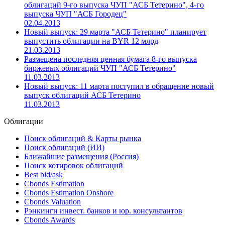
На БВФБ истекает срок обращения биржевых
облигаций ЧУП «АСБ Тетерино» 8-го выпуска
10.03.2015
Размещены последние ценные бумаги биржевых
облигаций 9-го выпуска ЧУП "АСБ Тетерино", 4-го
выпуска ЧУП "АСБ Городец"
02.04.2013
Новый выпуск: 29 марта "АСБ Тетерино" планирует
выпустить облигации на BYR 12 млрд
21.03.2013
Размещена последняя ценная бумага 8-го выпуска
биржевых облигаций ЧУП "АСБ Тетерино"
11.03.2013
Новый выпуск: 11 марта поступил в обращение новый
выпуск облигаций АСБ Тетерино
11.03.2013
Облигации
Поиск облигаций & Карты рынка
Поиск облигаций (ИИ)
Ближайшие размещения (Россия)
Поиск котировок облигаций
Best bid/ask
Cbonds Estimation