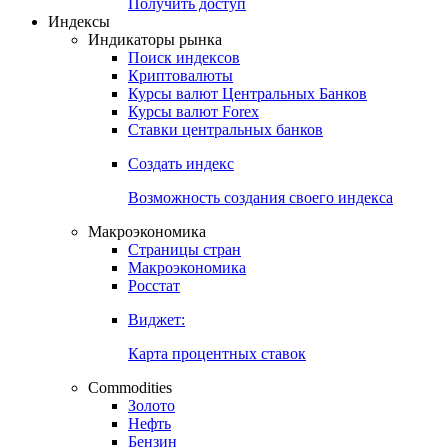
Попробуйте
7-дневный
демо-доступ
Откройте глобальную базу данных
Получить доступ
Индексы
Индикаторы рынка
Поиск индексов
Криптовалюты
Курсы валют Центральных Банков
Курсы валют Forex
Ставки центральных банков
Создать индекс
Возможность создания своего индекса
Макроэкономика
Страницы стран
Макроэкономика
Росстат
Виджет:
Карта процентных ставок