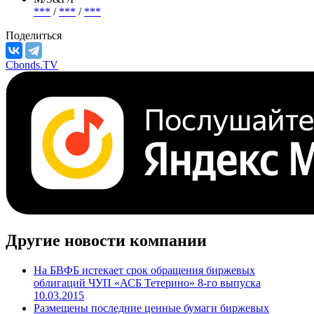
Беларусь
Отрасль
АПК и сельское хозяйство
М/S&P/F
***
/
***
/
***
Поделиться
Cbonds.TV
Другие новости компании