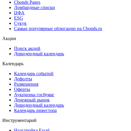
Cbonds Estimation Onshore
Cbonds Valuation
Рэнкинги инвест. банков и юр. консультантов
Cbonds Awards
Cbonds Pages
Ломбардные списки
ЦФА
ESG
Сукук
Самые популярные облигации на Cbonds.ru
Акции
Поиск акций
Дивидендный календарь
Календарь
Календарь событий
Дефолты
Размещения
Оферты
Аукционы госбумаг
Денежный рынок
Дивидендный календарь
Календарь инвестора