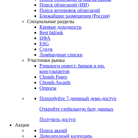
Облигации
Поиски
Поиск облигаций & Карты рынка
Поиск облигаций (ИИ)
Поиск котировок облигаций
Ближайшие размещения (Россия)
Специальные разделы
Кривые доходности
Best bid/ask
ЦФА
ESG
Сукук
Ломбардные списки
Участники рынка
Рэнкинги инвест. банков и юр.
консультантов
Cbonds Pages
Cbonds Awards
Опросы
Попробуйте
7-дневный
демо-доступ
Откройте глобальную базу данных