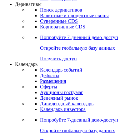
Откройте глобальную базу данных
Получить доступ
Деривативы
Поиск деривативов
Валютные и процентные свопы
Суверенные CDS
Корпоративные CDS
Попробуйте
7-дневный
демо-доступ
Откройте глобальную базу данных
Получить доступ
Календарь
Календарь событий
Дефолты
Размещения
Оферты
Аукционы госбумаг
Денежный рынок
Дивидендный календарь
Календарь инвестора