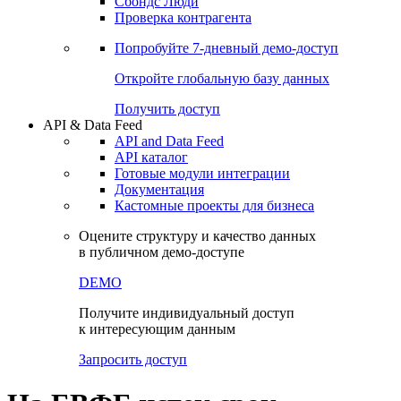
Сохраненные запросы
Виджеты акций и облигаций
Чат
Сбондс Люди
Проверка контрагента
Попробуйте
7-дневный
демо-доступ
Откройте глобальную базу данных
Получить доступ
API & Data Feed
API and Data Feed
API каталог
Готовые модули интеграции
Документация
Кастомные проекты для бизнеса
Оцените структуру и качество данных
в публичном демо-доступе
DEMO
Получите индивидуальный доступ
к интересующим данным