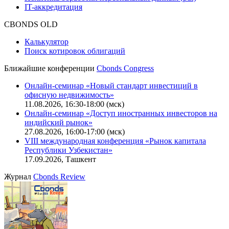
Описание процессов жизненного цикла сайта
Оферта для физических лиц
|
Скачать в pdf
Оферта для юридических лиц
|
Скачать в pdf
Политика обработки персональных данных (pdf)
IT-аккредитация
CBONDS OLD
Калькулятор
Поиск котировок облигаций
Ближайшие конференции
Cbonds Congress
Онлайн-семинар «Новый стандарт инвестиций в
офисную недвижимость»
11.08.2026, 16:30-18:00 (мск)
Онлайн-семинар «Доступ иностранных инвесторов на
индийский рынок»
27.08.2026, 16:00-17:00 (мск)
VIII международная конференция «Рынок капитала
Республики Узбекистан»
17.09.2026, Ташкент
Журнал
Cbonds Review