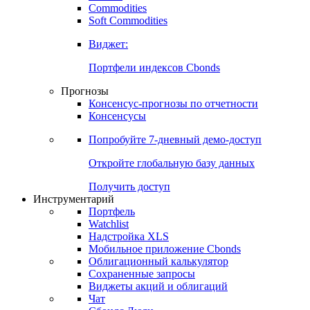
Commodities
Золото
Нефть
Бензин
Commodities
Soft Commodities
Виджет:
Портфели индексов Cbonds
Прогнозы
Консенсус-прогнозы по отчетности
Консенсусы
Попробуйте
7-дневный
демо-доступ
Откройте глобальную базу данных
Получить доступ
Инструментарий
Портфель
Watchlist
Надстройка XLS
Мобильное приложение Cbonds
Облигационный калькулятор