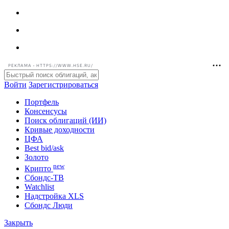
РЕКЛАМА • HTTPS://WWW.HSE.RU/
Войти
Зарегистрироваться
Портфель
Консенсусы
Поиск облигаций (ИИ)
Кривые доходности
ЦФА
Best bid/ask
Золото
new
Крипто
Сбондс-ТВ
Watchlist