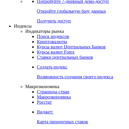
Попробуйте
7-дневный
демо-доступ
Откройте глобальную базу данных
Получить доступ
Индексы
Индикаторы рынка
Поиск индексов
Криптовалюты
Курсы валют Центральных Банков
Курсы валют Forex
Ставки центральных банков
Создать индекс
Возможность создания своего индекса
Макроэкономика
Страницы стран
Макроэкономика
Росстат
Виджет:
Карта процентных ставок