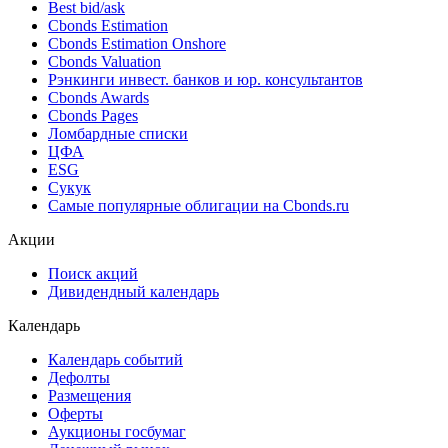
Best bid/ask
Cbonds Estimation
Cbonds Estimation Onshore
Cbonds Valuation
Рэнкинги инвест. банков и юр. консультантов
Cbonds Awards
Cbonds Pages
Ломбардные списки
ЦФА
ESG
Сукук
Самые популярные облигации на Cbonds.ru
Акции
Поиск акций
Дивидендный календарь
Календарь
Календарь событий
Дефолты
Размещения
Оферты
Аукционы госбумаг