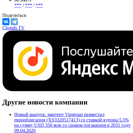
***
/
***
/
***
Поделиться
Cbonds.TV
Другие новости компании
Новый выпуск: эмитент Vingroup разместил
еврооблигации (XS3320517413) со ставкой купона 5.5%
на сумму USD 350 млн со сроком погашения в 2031 году
09.04.2026