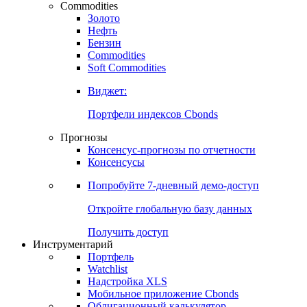
Commodities
Золото
Нефть
Бензин
Commodities
Soft Commodities
Виджет:
Портфели индексов Cbonds
Прогнозы
Консенсус-прогнозы по отчетности
Консенсусы
Попробуйте
7-дневный
демо-доступ
Откройте глобальную базу данных
Получить доступ
Инструментарий
Портфель
Watchlist
Надстройка XLS
Мобильное приложение Cbonds
Облигационный калькулятор