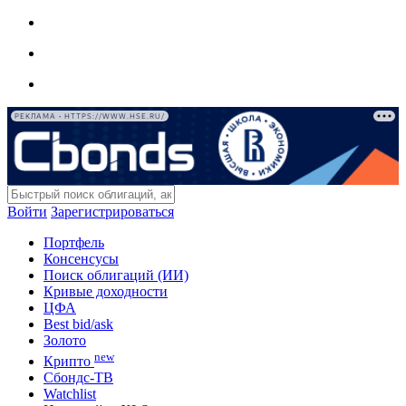
РЕКЛАМА • HTTPS://WWW.HSE.RU/
Войти
Зарегистрироваться
Портфель
Консенсусы
Поиск облигаций (ИИ)
Кривые доходности
ЦФА
Best bid/ask
Золото
new
Крипто
Сбондс-ТВ
Watchlist