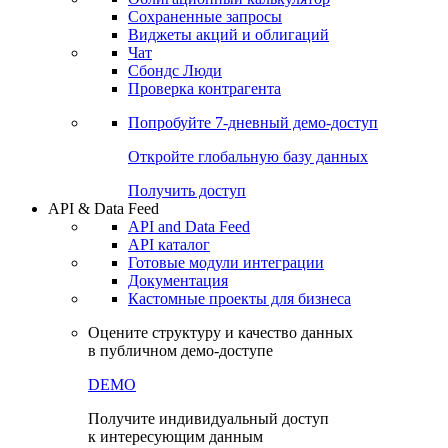
Сохраненные запросы
Виджеты акций и облигаций
Чат
Сбондс Люди
Проверка контрагента
Попробуйте
7-дневный
демо-доступ
Откройте глобальную базу данных
Получить доступ
API & Data Feed
API and Data Feed
API каталог
Готовые модули интеграции
Документация
Кастомные проекты для бизнеса
Оцените структуру и качество данных
в публичном демо-доступе
DEMO
Получите индивидуальный доступ
к интересующим данным