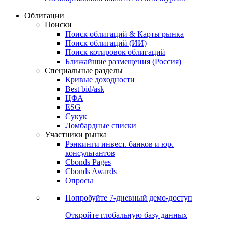
Облигации
Поиски
Поиск облигаций & Карты рынка
Поиск облигаций (ИИ)
Поиск котировок облигаций
Ближайшие размещения (Россия)
Специальные разделы
Кривые доходности
Best bid/ask
ЦФА
ESG
Сукук
Ломбардные списки
Участники рынка
Рэнкинги инвест. банков и юр.
консультантов
Cbonds Pages
Cbonds Awards
Опросы
Попробуйте
7-дневный
демо-доступ
Откройте глобальную базу данных