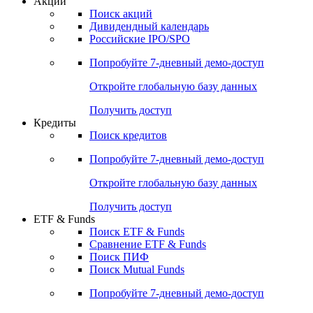
Акции
Поиск акций
Дивидендный календарь
Российские IPO/SPO
Попробуйте
7-дневный
демо-доступ
Откройте глобальную базу данных
Получить доступ
Кредиты
Поиск кредитов
Попробуйте
7-дневный
демо-доступ
Откройте глобальную базу данных
Получить доступ
ETF & Funds
Поиск ETF & Funds
Сравнение ETF & Funds
Поиск ПИФ
Поиск Mutual Funds
Попробуйте
7-дневный
демо-доступ