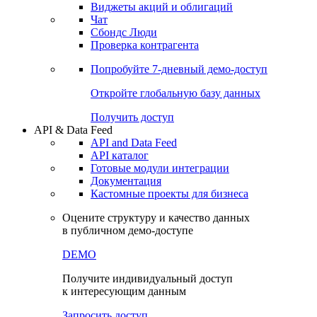
Виджеты акций и облигаций
Чат
Сбондс Люди
Проверка контрагента
Попробуйте
7-дневный
демо-доступ
Откройте глобальную базу данных
Получить доступ
API & Data Feed
API and Data Feed
API каталог
Готовые модули интеграции
Документация
Кастомные проекты для бизнеса
Оцените структуру и качество данных
в публичном демо-доступе
DEMO
Получите индивидуальный доступ
к интересующим данным
Запросить доступ