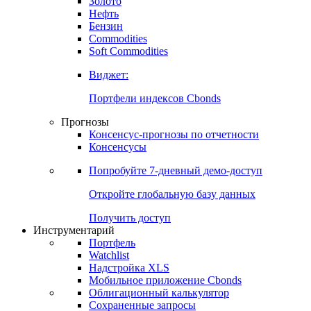
Золото
Нефть
Бензин
Commodities
Soft Commodities
Виджет:
Портфели индексов Cbonds
Прогнозы
Консенсус-прогнозы по отчетности
Консенсусы
Попробуйте
7-дневный
демо-доступ
Откройте глобальную базу данных
Получить доступ
Инструментарий
Портфель
Watchlist
Надстройка XLS
Мобильное приложение Cbonds
Облигационный калькулятор
Сохраненные запросы