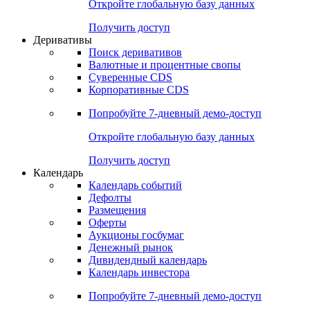
Откройте глобальную базу данных
Получить доступ
Деривативы
Поиск деривативов
Валютные и процентные свопы
Суверенные CDS
Корпоративные CDS
Попробуйте
7-дневный
демо-доступ
Откройте глобальную базу данных
Получить доступ
Календарь
Календарь событий
Дефолты
Размещения
Оферты
Аукционы госбумаг
Денежный рынок
Дивидендный календарь
Календарь инвестора
Попробуйте
7-дневный
демо-доступ