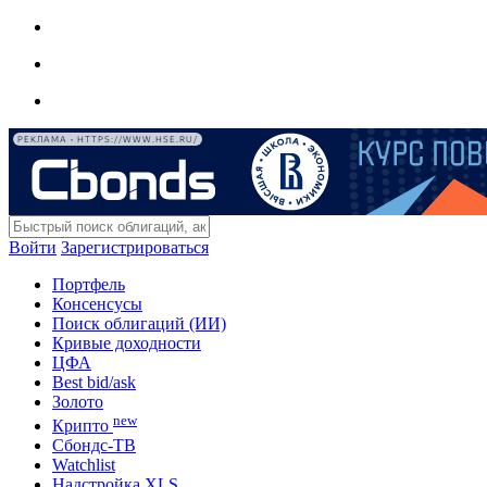
РЕКЛАМА • HTTPS://WWW.HSE.RU/
Войти
Зарегистрироваться
Портфель
Консенсусы
Поиск облигаций (ИИ)
Кривые доходности
ЦФА
Best bid/ask
Золото
new
Крипто
Сбондс-ТВ
Watchlist
Надстройка XLS