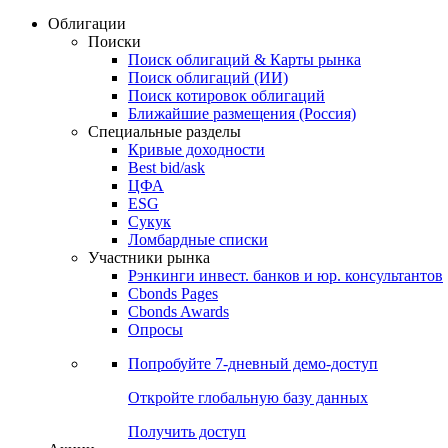
Облигации
Поиски
Поиск облигаций & Карты рынка
Поиск облигаций (ИИ)
Поиск котировок облигаций
Ближайшие размещения (Россия)
Специальные разделы
Кривые доходности
Best bid/ask
ЦФА
ESG
Сукук
Ломбардные списки
Участники рынка
Рэнкинги инвест. банков и юр. консультантов
Cbonds Pages
Cbonds Awards
Опросы
Попробуйте
7-дневный
демо-доступ
Откройте глобальную базу данных
Получить доступ